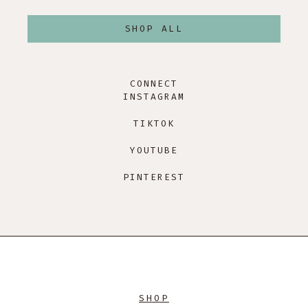
SHOP ALL
CONNECT
INSTAGRAM
TIKTOK
YOUTUBE
PINTEREST
SHOP