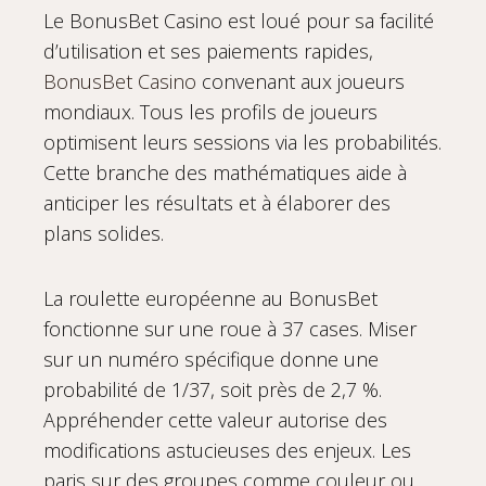
Le BonusBet Casino est loué pour sa facilité
d’utilisation et ses paiements rapides,
BonusBet Casino
convenant aux joueurs
mondiaux. Tous les profils de joueurs
optimisent leurs sessions via les probabilités.
Cette branche des mathématiques aide à
anticiper les résultats et à élaborer des
plans solides.
La roulette européenne au BonusBet
fonctionne sur une roue à 37 cases. Miser
sur un numéro spécifique donne une
probabilité de 1/37, soit près de 2,7 %.
Appréhender cette valeur autorise des
modifications astucieuses des enjeux. Les
paris sur des groupes comme couleur ou