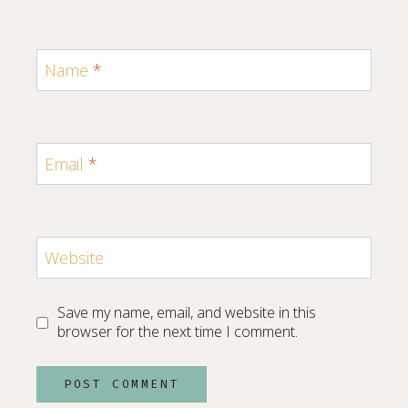
Name
*
Email
*
Website
Save my name, email, and website in this
browser for the next time I comment.