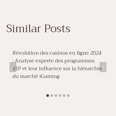
Similar Posts
Révolution des casinos en ligne 2024
: Analyse experte des programmes
VIP et leur influence sur la hiérarchie
du marché iGaming