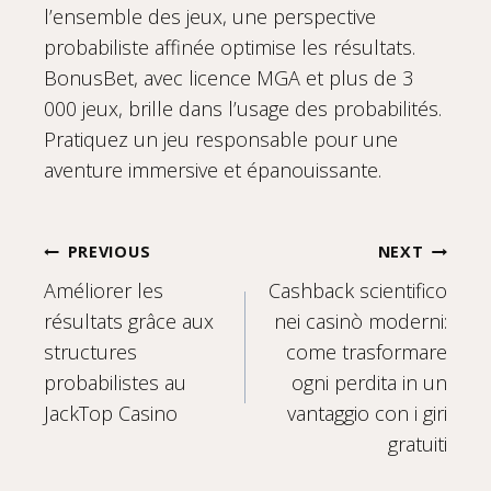
l’ensemble des jeux, une perspective
probabiliste affinée optimise les résultats.
BonusBet, avec licence MGA et plus de 3
000 jeux, brille dans l’usage des probabilités.
Pratiquez un jeu responsable pour une
aventure immersive et épanouissante.
Post
PREVIOUS
NEXT
Améliorer les
Cashback scientifico
navigation
résultats grâce aux
nei casinò moderni:
structures
come trasformare
probabilistes au
ogni perdita in un
JackTop Casino
vantaggio con i giri
gratuiti