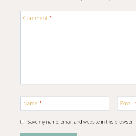
Comment
*
Name
*
Email
Save my name, email, and website in this browser 