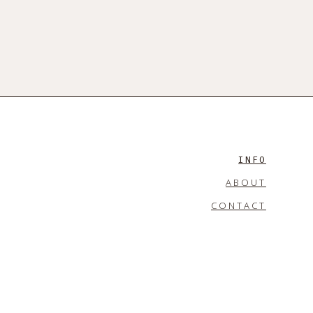
INFO
ABOUT
CONTACT