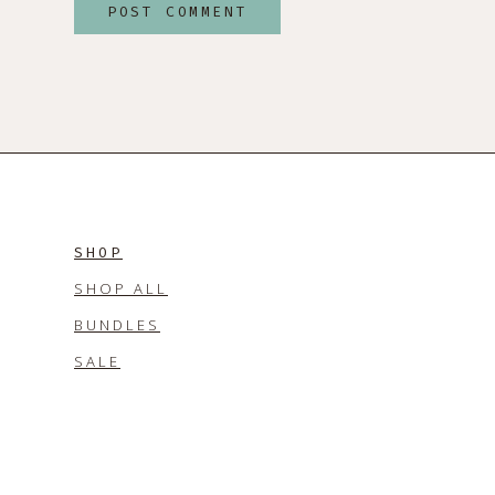
SHOP
SHOP ALL
BUNDLES
SALE