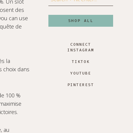
%. Un slot
posent des
you can use
SHOP ALL
 quête de
CONNECT
INSTAGRAM
s la
TIKTOK
es choix dans
YOUTUBE
PINTEREST
de 100 %
 maximise
ctoires.
e, au