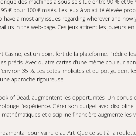
héorique des machines à sous se situe entre 90 % et 96 
5 € pour 100 € misés. Les jeux à volatilité élevée pro
o have almost any issues regarding wherever and how 
il us in the web-page. Ces jeux attirent les joueurs en
 Casino, est un point fort de la plateforme. Prédire les
s précis. Avec quatre cartes d’une même couleur aprè
d’environ 35 %. Les cotes implicites et du pot guident l
t une approche rigoureuse.
Book of Dead, augmentent les opportunités. Un bonus 
rolonge l’expérience. Gérer son budget avec discipline
 mathématiques et discipline financière augmente les vi
ondamental pour vaincre au Art. Que ce soit à la roulett