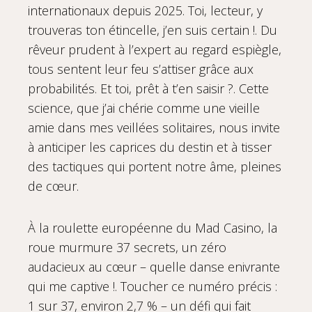
internationaux depuis 2025. Toi, lecteur, y
trouveras ton étincelle, j’en suis certain !. Du
rêveur prudent à l’expert au regard espiègle,
tous sentent leur feu s’attiser grâce aux
probabilités. Et toi, prêt à t’en saisir ?. Cette
science, que j’ai chérie comme une vieille
amie dans mes veillées solitaires, nous invite
à anticiper les caprices du destin et à tisser
des tactiques qui portent notre âme, pleines
de cœur.
À la roulette européenne du Mad Casino, la
roue murmure 37 secrets, un zéro
audacieux au cœur – quelle danse enivrante
qui me captive !. Toucher ce numéro précis :
1 sur 37, environ 2,7 % – un défi qui fait