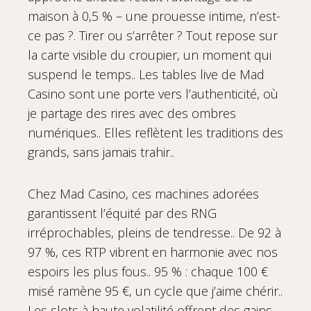
maison à 0,5 % – une prouesse intime, n’est-
ce pas ?. Tirer ou s’arrêter ? Tout repose sur
la carte visible du croupier, un moment qui
suspend le temps.. Les tables live de Mad
Casino sont une porte vers l’authenticité, où
je partage des rires avec des ombres
numériques.. Elles reflètent les traditions des
grands, sans jamais trahir..
Chez Mad Casino, ces machines adorées
garantissent l’équité par des RNG
irréprochables, pleins de tendresse.. De 92 à
97 %, ces RTP vibrent en harmonie avec nos
espoirs les plus fous.. 95 % : chaque 100 €
misé ramène 95 €, un cycle que j’aime chérir..
Les slots à haute volatilité offrent des gains