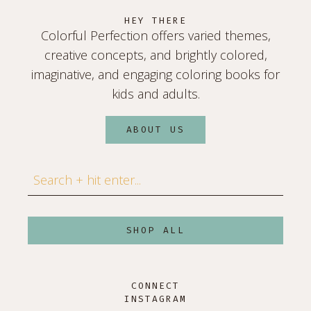
HEY THERE
Colorful Perfection offers varied themes,
creative concepts, and brightly colored,
imaginative, and engaging coloring books for
kids and adults.
ABOUT US
Search
SHOP ALL
CONNECT
INSTAGRAM