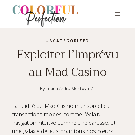
Skip
to
content
UNCATEGORIZED
Exploiter l’Imprévu
au Mad Casino
By
Liliana Ardila Montoya
La fluidité du Mad Casino m’ensorcelle :
transactions rapides comme l’éclair,
navigation intuitive comme une caresse, et
une galaxie de jeux pour tous nos cœurs