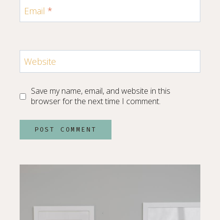
Email
*
Website
Save my name, email, and website in this
browser for the next time I comment.