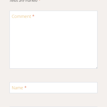
fields are marked
*
Comment
*
Name
*