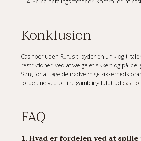
Se på betalingsmetoder: Kontroller, at ca
Konklusion
Casinoer uden Rufus tilbyder en unik og tiltal
restriktioner. Ved at vælge et sikkert og pålide
Sørg for at tage de nødvendige sikkerhedsforans
fordelene ved online gambling fuldt ud
casino
FAQ
1. Hvad er fordelen ved at spill