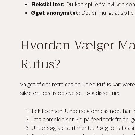
Fleksibilitet:
Du kan spille fra hvilken so
Øget anonymitet:
Det er muligt at spill
Hvordan Vælger Ma
Rufus?
Valget af det rette casino uden Rufus kan være
sikre en positiv oplevelse. Følg disse trin:
Тjek licensen: Undersøg om casinoet har e
Læs anmeldelser: Se på feedback fra tidlige
Undersøg spilsortimentet: Sørg for, at casin