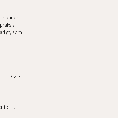
standarder.
praksis.
arligt, som
lse. Disse
 for at