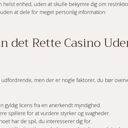
m helst enhed, uden at skulle bekymre dig om restriktio
e uden at dele for meget personlig information.
n det Rette Casino Ude
 udfordrende, men der er nogle faktorer, du bør overve
n gyldig licens fra en anerkendt myndighed.
re spillere for at vurdere styrker og svagheder.
oet har de spil, du interesserer dig for.