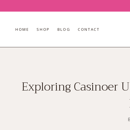
Skip
to
content
HOME
SHOP
BLOG
CONTACT
Exploring Casinoer U