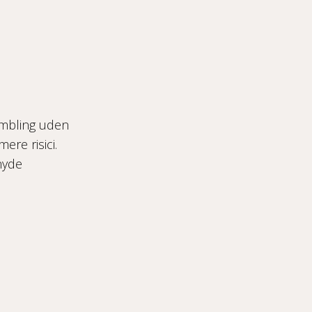
gambling uden
ere risici.
 nyde