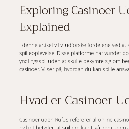
Exploring Casinoer U
Explained
I denne artikel vil vi udforske fordelene ved a
spilleoplevelse. Disse platforme har vundet pop
yndlingsspil uden at skulle bekymre sig om beg
casinoer. Vi ser på, hvordan du kan spille ansvar
Hvad er Casinoer U
Casinoer uden Rufus refererer til online casino
hvilket betyder, at spillere kan tilgå dem uden 