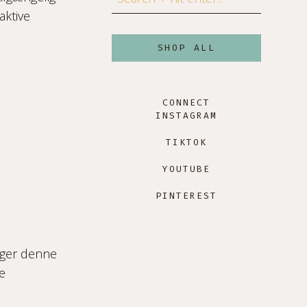
aktive
SHOP ALL
CONNECT
INSTAGRAM
TIKTOK
YOUTUBE
PINTEREST
tager denne
e