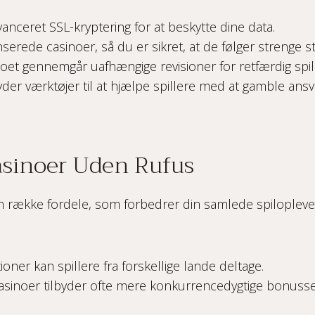
nceret SSL-kryptering for at beskytte dine data.
censerede casinoer, så du er sikret, at de følger strenge 
oet gennemgår uafhængige revisioner for retfærdig spil
der værktøjer til at hjælpe spillere med at gamble ansv
Casinoer Uden Rufus
en række fordele, som forbedrer din samlede spilopleve
oner kan spillere fra forskellige lande deltage.
asinoer tilbyder ofte mere konkurrencedygtige bonusser