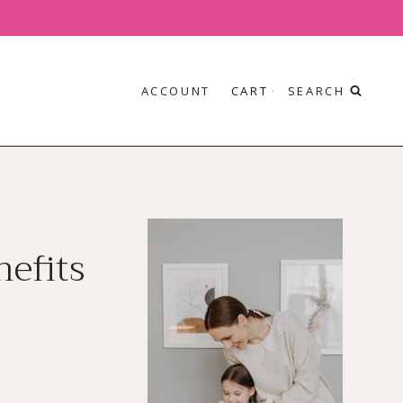
ACCOUNT
CART
SEARCH
nefits