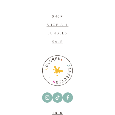
SHOP
SHOP ALL
BUNDLES
SALE
INFO