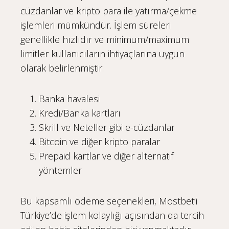
cüzdanlar ve kripto para ile yatırma/çekme
işlemleri mümkündür. İşlem süreleri
genellikle hızlıdır ve minimum/maximum
limitler kullanıcıların ihtiyaçlarına uygun
olarak belirlenmiştir.
Banka havalesi
Kredi/Banka kartları
Skrill ve Neteller gibi e-cüzdanlar
Bitcoin ve diğer kripto paralar
Prepaid kartlar ve diğer alternatif
yöntemler
Bu kapsamlı ödeme seçenekleri, Mostbet’i
Türkiye’de işlem kolaylığı açısından da tercih