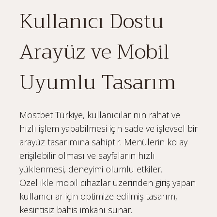
Kullanıcı Dostu
Arayüz ve Mobil
Uyumlu Tasarım
Mostbet Türkiye, kullanıcılarının rahat ve
hızlı işlem yapabilmesi için sade ve işlevsel bir
arayüz tasarımına sahiptir. Menülerin kolay
erişilebilir olması ve sayfaların hızlı
yüklenmesi, deneyimi olumlu etkiler.
Özellikle mobil cihazlar üzerinden giriş yapan
kullanıcılar için optimize edilmiş tasarım,
kesintisiz bahis imkanı sunar.