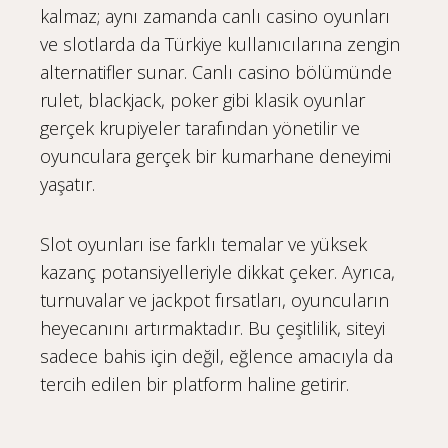
kalmaz; aynı zamanda canlı casino oyunları
ve slotlarda da Türkiye kullanıcılarına zengin
alternatifler sunar. Canlı casino bölümünde
rulet, blackjack, poker gibi klasik oyunlar
gerçek krupiyeler tarafından yönetilir ve
oyunculara gerçek bir kumarhane deneyimi
yaşatır.
Slot oyunları ise farklı temalar ve yüksek
kazanç potansiyelleriyle dikkat çeker. Ayrıca,
turnuvalar ve jackpot fırsatları, oyuncuların
heyecanını artırmaktadır. Bu çeşitlilik, siteyi
sadece bahis için değil, eğlence amacıyla da
tercih edilen bir platform haline getirir.