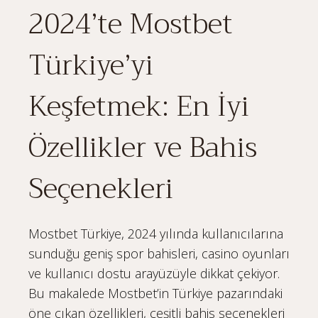
2024’te Mostbet
Türkiye’yi
Keşfetmek: En İyi
Özellikler ve Bahis
Seçenekleri
Mostbet Türkiye, 2024 yılında kullanıcılarına
sunduğu geniş spor bahisleri, casino oyunları
ve kullanıcı dostu arayüzüyle dikkat çekiyor.
Bu makalede Mostbet’in Türkiye pazarındaki
öne çıkan özellikleri, çeşitli bahis seçenekleri