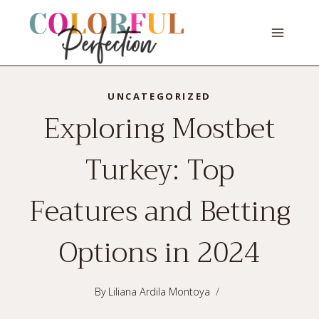
Skip
to
content
UNCATEGORIZED
Exploring Mostbet
Turkey: Top
Features and Betting
Options in 2024
By
Liliana Ardila Montoya