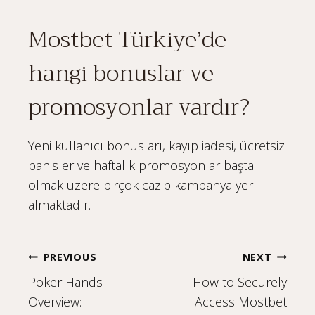
Mostbet Türkiye’de
hangi bonuslar ve
promosyonlar vardır?
Yeni kullanıcı bonusları, kayıp iadesi, ücretsiz
bahisler ve haftalık promosyonlar başta
olmak üzere birçok cazip kampanya yer
almaktadır.
Post
PREVIOUS
NEXT
Poker Hands
How to Securely
navigation
Overview:
Access Mostbet