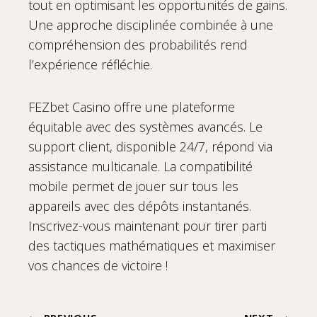
tout en optimisant les opportunités de gains.
Une approche disciplinée combinée à une
compréhension des probabilités rend
l’expérience réfléchie.
FEZbet Casino offre une plateforme
équitable avec des systèmes avancés. Le
support client, disponible 24/7, répond via
assistance multicanale. La compatibilité
mobile permet de jouer sur tous les
appareils avec des dépôts instantanés.
Inscrivez-vous maintenant pour tirer parti
des tactiques mathématiques et maximiser
vos chances de victoire !