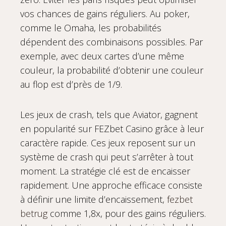
vos chances de gains réguliers. Au poker,
comme le Omaha, les probabilités
dépendent des combinaisons possibles. Par
exemple, avec deux cartes d’une même
couleur, la probabilité d’obtenir une couleur
au flop est d’près de 1/9.
Les jeux de crash, tels que Aviator, gagnent
en popularité sur FEZbet Casino grâce à leur
caractère rapide. Ces jeux reposent sur un
système de crash qui peut s’arrêter à tout
moment. La stratégie clé est de encaisser
rapidement. Une approche efficace consiste
à définir une limite d’encaissement,
fezbet
betrug
comme 1,8x, pour des gains réguliers.