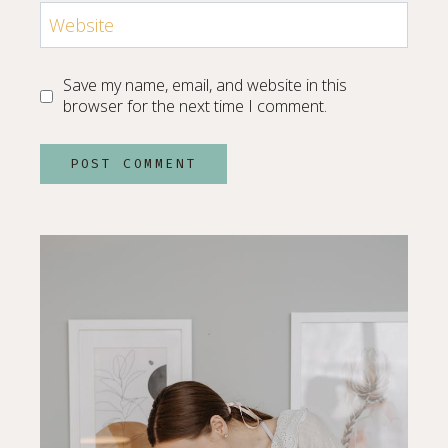
Website
Save my name, email, and website in this
browser for the next time I comment.