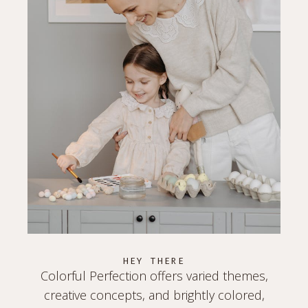
HEY THERE
Colorful Perfection offers varied themes,
creative concepts, and brightly colored,