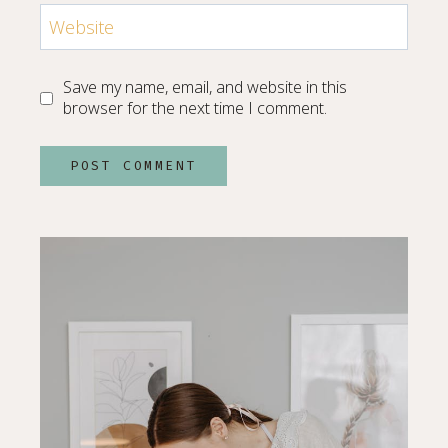
Website
Save my name, email, and website in this
browser for the next time I comment.