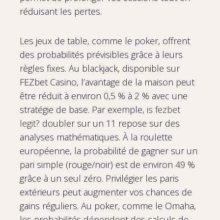
réduisant les pertes.
Les jeux de table, comme le poker, offrent
des probabilités prévisibles grâce à leurs
règles fixes. Au blackjack, disponible sur
FEZbet Casino, l’avantage de la maison peut
être réduit à environ 0,5 % à 2 % avec une
stratégie de base. Par exemple,
is fezbet
legit?
doubler sur un 11 repose sur des
analyses mathématiques. À la roulette
européenne, la probabilité de gagner sur un
pari simple (rouge/noir) est de environ 49 %
grâce à un seul zéro. Privilégier les paris
extérieurs peut augmenter vos chances de
gains réguliers. Au poker, comme le Omaha,
les probabilités dépendent des calculs de