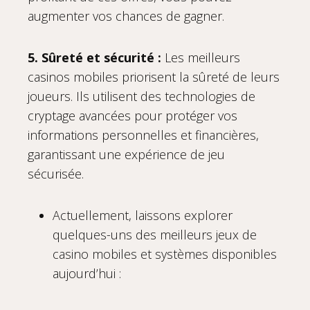
augmenter vos chances de gagner.
5. Sûreté et sécurité :
Les meilleurs
casinos mobiles priorisent la sûreté de leurs
joueurs. Ils utilisent des technologies de
cryptage avancées pour protéger vos
informations personnelles et financières,
garantissant une expérience de jeu
sécurisée.
Actuellement, laissons explorer
quelques-uns des meilleurs jeux de
casino mobiles et systèmes disponibles
aujourd’hui :