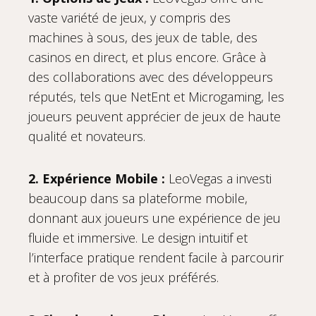
vaste variété de jeux, y compris des
machines à sous, des jeux de table, des
casinos en direct, et plus encore. Grâce à
des collaborations avec des développeurs
réputés, tels que NetEnt et Microgaming, les
joueurs peuvent apprécier de jeux de haute
qualité et novateurs.
2. Expérience Mobile :
LeoVegas a investi
beaucoup dans sa plateforme mobile,
donnant aux joueurs une expérience de jeu
fluide et immersive. Le design intuitif et
l’interface pratique rendent facile à parcourir
et à profiter de vos jeux préférés.