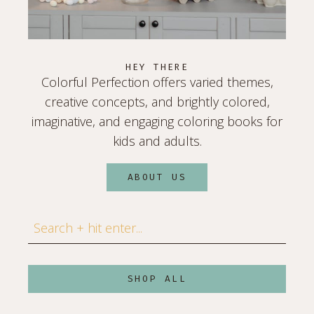
HEY THERE
Colorful Perfection offers varied themes,
creative concepts, and brightly colored,
imaginative, and engaging coloring books for
kids and adults.
ABOUT US
Search
SHOP ALL