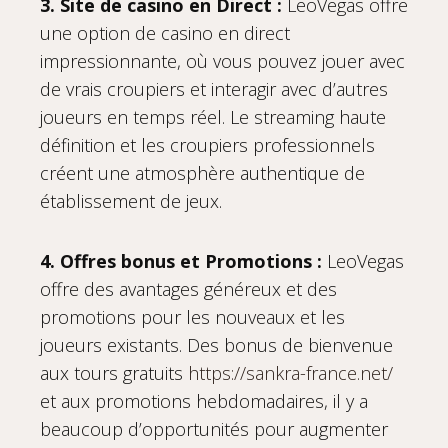
3. Site de casino en Direct :
LeoVegas offre
une option de casino en direct
impressionnante, où vous pouvez jouer avec
de vrais croupiers et interagir avec d’autres
joueurs en temps réel. Le streaming haute
définition et les croupiers professionnels
créent une atmosphère authentique de
établissement de jeux.
4. Offres bonus et Promotions :
LeoVegas
offre des avantages généreux et des
promotions pour les nouveaux et les
joueurs existants. Des bonus de bienvenue
aux tours gratuits
https://sankra-france.net/
et aux promotions hebdomadaires, il y a
beaucoup d’opportunités pour augmenter