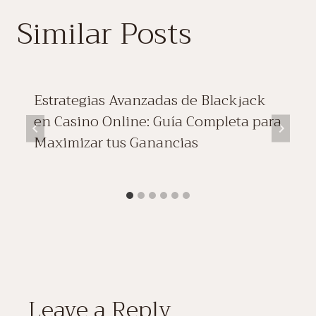
Similar Posts
Estrategias Avanzadas de Blackjack
en Casino Online: Guía Completa para
Maximizar tus Ganancias
Leave a Reply