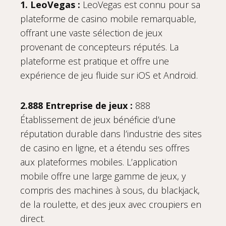
1. LeoVegas :
LeoVegas est connu pour sa
plateforme de casino mobile remarquable,
offrant une vaste sélection de jeux
provenant de concepteurs réputés. La
plateforme est pratique et offre une
expérience de jeu fluide sur iOS et Android.
2.888 Entreprise de jeux :
888
Établissement de jeux bénéficie d’une
réputation durable dans l’industrie des sites
de casino en ligne, et a étendu ses offres
aux plateformes mobiles. L’application
mobile offre une large gamme de jeux, y
compris des machines à sous, du blackjack,
de la roulette, et des jeux avec croupiers en
direct.