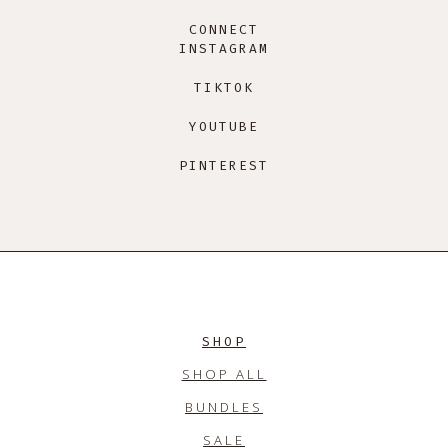
CONNECT
INSTAGRAM
TIKTOK
YOUTUBE
PINTEREST
SHOP
SHOP ALL
BUNDLES
SALE