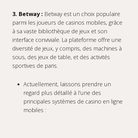
3. Betway :
Betway est un choix populaire
parmi les joueurs de casinos mobiles, grâce
à sa vaste bibliothèque de jeux et son
interface conviviale. La plateforme offre une
diversité de jeux, y compris, des machines à
sous, des jeux de table, et des activités
sportives de paris.
Actuellement, laissons prendre un
regard plus détaillé à l’une des
principales systèmes de casino en ligne
mobiles :