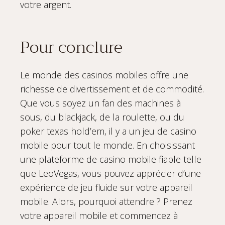
votre argent.
Pour conclure
Le monde des casinos mobiles offre une
richesse de divertissement et de commodité.
Que vous soyez un fan des machines à
sous, du blackjack, de la roulette, ou du
poker texas hold’em, il y a un jeu de casino
mobile pour tout le monde. En choisissant
une plateforme de casino mobile fiable telle
que LeoVegas, vous pouvez apprécier d’une
expérience de jeu fluide sur votre appareil
mobile. Alors, pourquoi attendre ? Prenez
votre appareil mobile et commencez à