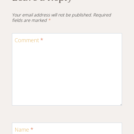
Your email address will not be published.
Required
fields are marked
*
Comment
*
Name
*