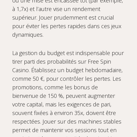
où une mise est encaissée tôt (par exemple,
à 1,7x) et l’autre vise un rendement
supérieur. Jouer prudemment est crucial
pour éviter les pertes rapides dans ces jeux
dynamiques.
La gestion du budget est indispensable pour
tirer parti des probabilités sur Free Spin
Casino. Établissez un budget hebdomadaire,
comme 50 €, pour contrôler les pertes. Les
promotions, comme les bonus de
bienvenue de 150 %, peuvent augmenter
votre capital, mais les exigences de pari,
souvent fixées à environ 35x, doivent être
respectées. Jouer sur des machines stables
permet de maintenir vos sessions tout en