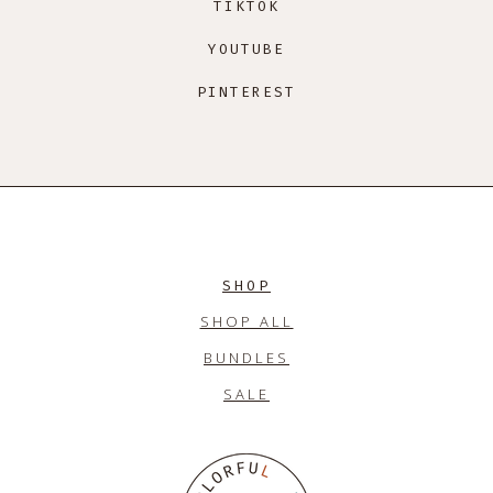
TIKTOK
YOUTUBE
PINTEREST
SHOP
SHOP ALL
BUNDLES
SALE