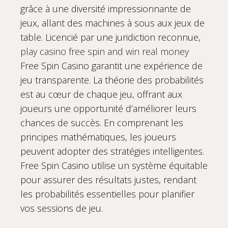
grâce à une diversité impressionnante de
jeux, allant des machines à sous aux jeux de
table. Licencié par une juridiction reconnue,
play casino free spin and win real money
Free Spin Casino garantit une expérience de
jeu transparente. La théorie des probabilités
est au cœur de chaque jeu, offrant aux
joueurs une opportunité d’améliorer leurs
chances de succès. En comprenant les
principes mathématiques, les joueurs
peuvent adopter des stratégies intelligentes.
Free Spin Casino utilise un système équitable
pour assurer des résultats justes, rendant
les probabilités essentielles pour planifier
vos sessions de jeu.