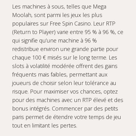
Les machines à sous, telles que Mega
Moolah, sont parmi les jeux les plus
populaires sur Free Spin Casino. Leur RTP
(Return to Player) varie entre 95 % à 96 %, ce
qui signifie qu’une machine à 96 %
redistribue environ une grande partie pour
chaque 100 € misés sur le long terme. Les
slots à volatilité modérée offrent des gains
fréquents mais faibles, permettant aux
joueurs de choisir selon leur tolérance au
risque. Pour maximiser vos chances, optez
pour des machines avec un RTP élevé et des
bonus intégrés. Commencer par des petits
paris permet de étendre votre temps de jeu
tout en limitant les pertes.