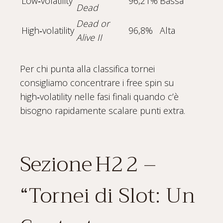
Low‑volatility
96,21%
Bassa
Dead
Dead or
High‑volatility
96,8%
Alta
Alive II
Per chi punta alla classifica tornei
consigliamo concentrare i free spin su
high‑volatility nelle fasi finali quando c’è
bisogno rapidamente scalare punti extra.
Sezione H2 2 –
“Tornei di Slot: Un