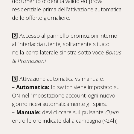
documento d’identità valido ed prova
residenziale prima dell’attivazione automatica
delle offerte giornaliere.
2️⃣ Accesso al pannello promozioni interno
all’interfaccia utente; solitamente situato
nella barra laterale sinistra sotto voce
Bonus
& Promozioni
.
3️⃣ Attivazione automatica vs manuale:
–
Automatica:
lo switch viene impostato su
ON nell’impostazione account; ogni nuovo
giorno ricevi automaticamente gli spins.
–
Manuale:
devi cliccare sul pulsante
Claim
entro le ore indicate dalla campagna (<24h).