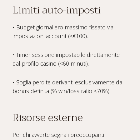
Limiti auto-imposti
• Budget giornaliero massimo fissato via
impostazioni account (<€100).
• Timer sessione impostabile direttamente
dal profilo casino (<60 minuti).
• Soglia perdite derivanti esclusivamente da
bonus definita (% win/loss ratio <70%).
Risorse esterne
Per chi avverte segnali preoccupanti