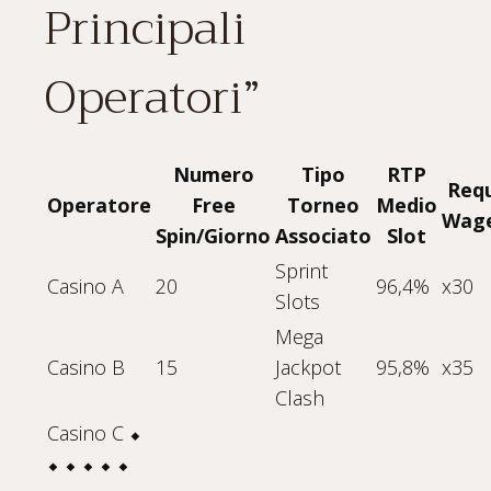
Principali
Operatori”
Numero
Tipo
RTP
Requ
Operatore
Free
Torneo
Medio
Wage
Spin/Giorno
Associato
Slot
Sprint
Casino A
20
96,4%
x30
Slots
Mega
Casino B
15
Jackpot
95,8%
x35
Clash
Casino C ⬥
⬥ ⬥ ⬥ ⬥ ⬥