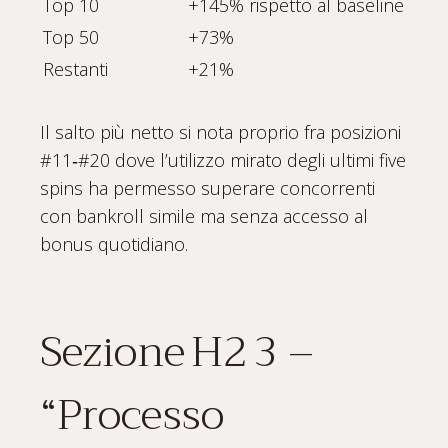
Top 10
+145% rispetto al baseline
Top 50
+73%
Restanti
+21%
Il salto più netto si nota proprio fra posizioni
#11‑#20 dove l’utilizzo mirato degli ultimi five
spins ha permesso superare concorrenti
con bankroll simile ma senza accesso al
bonus quotidiano.
Sezione H2 3 –
“Processo