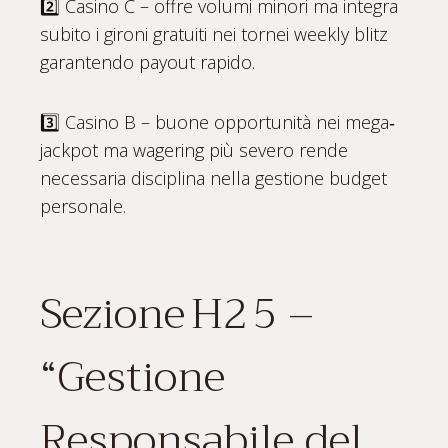
2️⃣ Casino C – offre volumi minori ma integra
subito i gironi gratuiti nei tornei weekly blitz
garantendo payout rapido.
3️⃣ Casino B – buone opportunità nei mega‐
jackpot ma wagering più severo rende
necessaria disciplina nella gestione budget
personale.
Sezione H2 5 –
“Gestione
Responsabile del