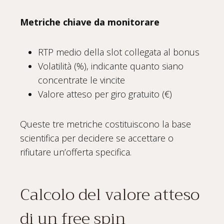
Metriche chiave da monitorare
RTP medio della slot collegata al bonus
Volatilità (%), indicante quanto siano
concentrate le vincite
Valore atteso per giro gratuito (€)
Queste tre metriche costituiscono la base
scientifica per decidere se accettare o
rifiutare un’offerta specifica.
Calcolo del valore atteso
di un free spin