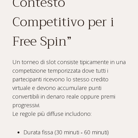
Contesto
Competitivo per i
Free Spin”
Un torneo di slot consiste tipicamente in una
competizione temporizzata dove tutti i
partecipanti ricevono lo stesso credito
virtuale e devono accumulare punti
convertibili in denaro reale oppure premi
progressivi.
Le regole più diffuse includono:
Durata fissa (30 minuti ‑ 60 minuti)