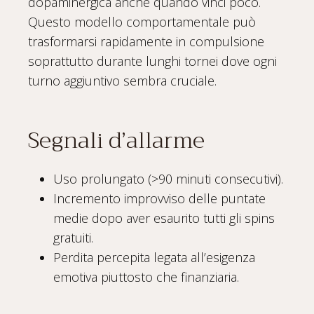
dopaminergica anche quando vinci poco.
Questo modello comportamentale può
trasformarsi rapidamente in compulsione
soprattutto durante lunghi tornei dove ogni
turno aggiuntivo sembra cruciale.
Segnali d’allarme
Uso prolungato (>90 minuti consecutivi).
Incremento improvviso delle puntate
medie dopo aver esaurito tutti gli spins
gratuiti.
Perdita percepita legata all’esigenza
emotiva piuttosto che finanziaria.