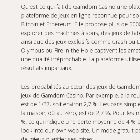
Qu’est-ce qui fait de Gamdom Casino une pla
plateforme de jeux en ligne reconnue pour s
Bitcoin et Ethereum. Elle propose plus de 6000
explorer des machines à sous, des jeux de tabl
ainsi que des jeux exclusifs comme Crash ou 
Olympus ou Fire in the Hole captivent les ama
une qualité irréprochable. La plateforme utili
résultats impartiaux.
Les probabilités au cœur des jeux de Gamdom C
jeux de Gamdom Casino. Par exemple, à la rou
est de 1/37, soit environ 2,7 %. Les paris sim
la maison, dû au zéro, est de 2,7 %. Pour les 
%, ce qui indique une perte moyenne de 4 % pa
look into our own web site. Un mode gratuit p
de mieux planifier ses mises.