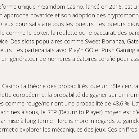
teforme unique ? Gamdom Casino, lancé en 2016, est u
on approche novatrice et son adoption des cryptomon
 jeux pour satisfaire tous les joueurs. Les joueurs peu
e comme le poker, la roulette ou le baccarat, des paris
Dice. Des slots populaires comme Sweet Bonanza, Gate
teurs. Les partenariats avec Play’n GO et Push Gaming 
se un générateur de nombres aléatoires certifié pour as
asino La théorie des probabilités joue un rôle centra
lette européenne, la probabilité de gagner sur un nu
ples comme rouge/noir ont une probabilité de 48,6 %. L’
machines à sous, le RTP (Return to Player) moyen est d’
r mise à long terme. Here is more in regards to
gamdo
ermet d’explorer les mécaniques des jeux. Ces chiffres