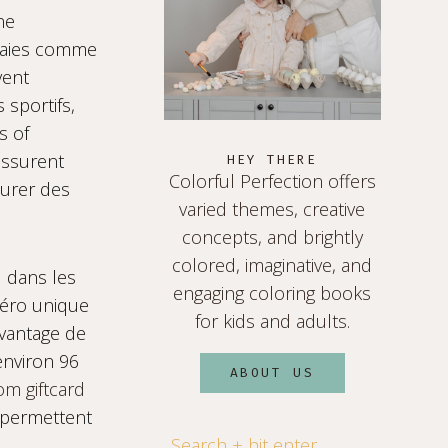
ne
naies comme
vent
 sportifs,
s of
assurent
HEY THERE
Colorful Perfection offers
surer des
varied themes, creative
concepts, and brightly
colored, imaginative, and
l dans les
engaging coloring books
méro unique
for kids and adults.
avantage de
environ 96
ABOUT US
m giftcard
 permettent
Search