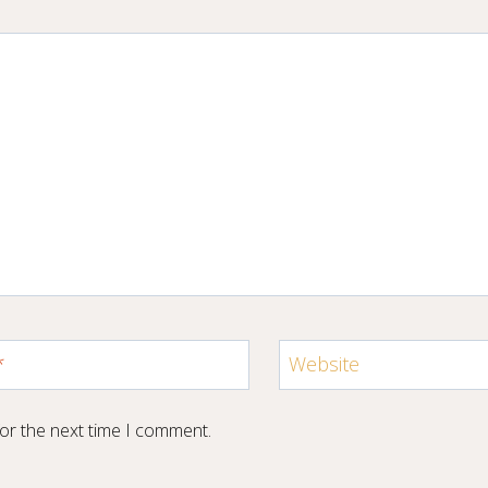
*
Website
for the next time I comment.