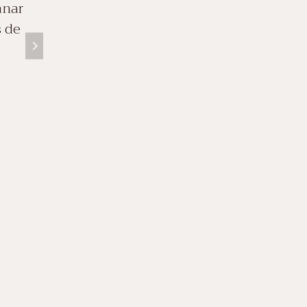
anar
probabilités pour
s de
dominer au Sportuna
Casino