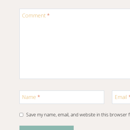
Comment
*
Name
*
Email
Save my name, email, and website in this browser 