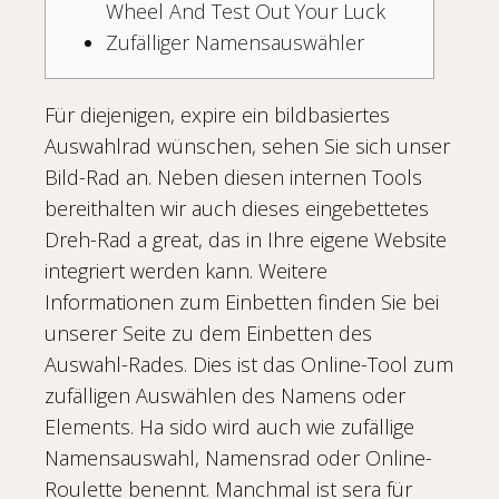
Wheel And Test Out Your Luck
Zufälliger Namensauswähler
Für diejenigen, expire ein bildbasiertes
Auswahlrad wünschen, sehen Sie sich unser
Bild-Rad an. Neben diesen internen Tools
bereithalten wir auch dieses eingebettetes
Dreh-Rad a great, das in Ihre eigene Website
integriert werden kann. Weitere
Informationen zum Einbetten finden Sie bei
unserer Seite zu dem Einbetten des
Auswahl-Rades. Dies ist das Online-Tool zum
zufälligen Auswählen des Namens oder
Elements. Ha sido wird auch wie zufällige
Namensauswahl, Namensrad oder Online-
Roulette benennt. Manchmal ist sera für