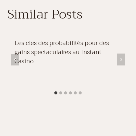
Similar Posts
Les clés des probabilités pour des
gains spectaculaires au Instant
Casino