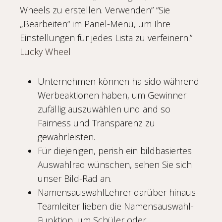
Wheels zu erstellen. Verwenden” “Sie
„Bearbeiten“ im Panel-Menü, um Ihre
Einstellungen für jedes Lista zu verfeinern.”
Lucky Wheel
Unternehmen können ha sido während
Werbeaktionen haben, um Gewinner
zufällig auszuwählen und and so
Fairness und Transparenz zu
gewährleisten.
Für diejenigen, perish ein bildbasiertes
Auswahlrad wünschen, sehen Sie sich
unser Bild-Rad an.
NamensauswahlLehrer darüber hinaus
Teamleiter lieben die Namensauswahl-
Funktion, um Schüler oder