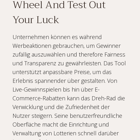
Wheel And Test Out
Your Luck
Unternehmen können es während
Werbeaktionen gebrauchen, um Gewinner
zufällig auszuwählen und therefore Fairness
und Transparenz zu gewährleisten. Das Tool
unterstützt anpassbare Preise, um das
Erlebnis spannender über gestalten. Von
Live-Gewinnspielen bis hin über E-
Commerce-Rabatten kann das Dreh-Rad die
Verwicklung und die Zufriedenheit der
Nutzer steigern. Seine benutzerfreundliche
Oberfläche macht die Einrichtung und
Verwaltung von Lotterien schnell darüber