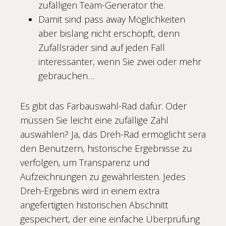
zufälligen Team-Generator the.
Damit sind pass away Möglichkeiten
aber bislang nicht erschöpft, denn
Zufallsräder sind auf jeden Fall
interessanter, wenn Sie zwei oder mehr
gebrauchen…
Es gibt das Farbauswahl-Rad dafür. Oder
müssen Sie leicht eine zufällige Zahl
auswählen? Ja, das Dreh-Rad ermöglicht sera
den Benutzern, historische Ergebnisse zu
verfolgen, um Transparenz und
Aufzeichnungen zu gewährleisten. Jedes
Dreh-Ergebnis wird in einem extra
angefertigten historischen Abschnitt
gespeichert, der eine einfache Überprüfung