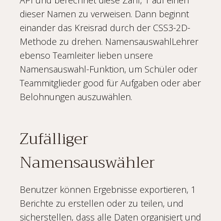
dieser Namen zu verweisen. Dann beginnt
einander das Kreisrad durch der CSS3-2D-
Methode zu drehen. NamensauswahlLehrer
ebenso Teamleiter lieben unsere
Namensauswahl-Funktion, um Schüler oder
Teammitglieder good für Aufgaben oder aber
Belohnungen auszuwählen.
Zufälliger
Namensauswähler
Benutzer können Ergebnisse exportieren, 1
Berichte zu erstellen oder zu teilen, und
sicherstellen, dass alle Daten organisiert und