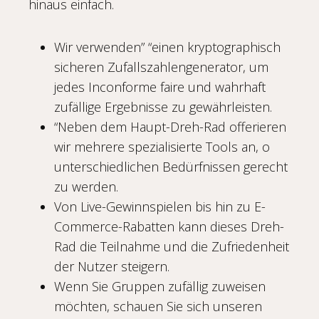
hinaus einfach.
Wir verwenden” “einen kryptographisch
sicheren Zufallszahlengenerator, um
jedes Inconforme faire und wahrhaft
zufällige Ergebnisse zu gewährleisten.
“Neben dem Haupt-Dreh-Rad offerieren
wir mehrere spezialisierte Tools an, o
unterschiedlichen Bedürfnissen gerecht
zu werden.
Von Live-Gewinnspielen bis hin zu E-
Commerce-Rabatten kann dieses Dreh-
Rad die Teilnahme und die Zufriedenheit
der Nutzer steigern.
Wenn Sie Gruppen zufällig zuweisen
möchten, schauen Sie sich unseren