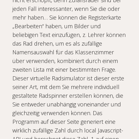
jeden Fall interessanter, wenn Sie die oder
mehr haben… Sie können die Registerkarte
„Bearbeiten“ haben, um Bilder und
beliebigen Text einzufügen, z. Lehrer können
das Rad drehen, um es als zufällige
Namensauswahl für das Klassenzimmer
über verwenden, kombiniert durch einem
zweiten Lista mit einer bestimmten Frage.
Dieser virtuelle Radsimulator ist dieser erste
seiner Art, mit dem Sie mehrere individuell
gestaltete Radspinner erstellen können, die
Sie entweder unabhängig voneinander und
gleichzeitig verwenden können. Das
Programm auf dieser Seite generiert eine
wirklich zufällige Zahl durch local Javascript-
API und berechnet diese Zahl, 1 auf einen