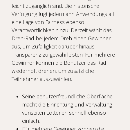
leicht zugänglich sind. Die historische
Verfolgung fügt jedermann Anwendungsfall
eine Lage von Fairness ebenso
Verantwortlichkeit hinzu. Derzeit wählt das
Dreh-Rad bei jedem Dreh einen Gewinner
aus, um Zufälligkeit darüber hinaus
Transparenz zu gewährleisten. Für mehrere
Gewinner können die Benutzer das Rad
wiederholt drehen, um zusätzliche
Teilnehmer auszuwählen.
Seine benutzerfreundliche Oberfläche
macht die Einrichtung und Verwaltung
vonseiten Lotterien schnell ebenso
einfach.
Für mehrere Gewinner können die