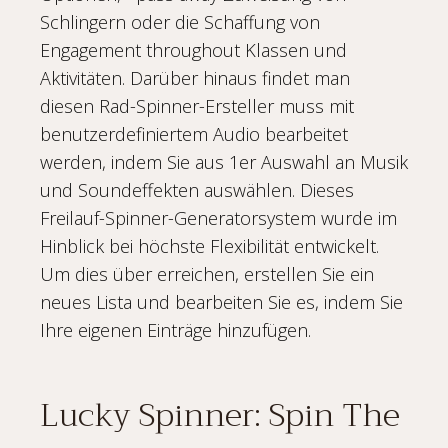
Schlingern oder die Schaffung von
Engagement throughout Klassen und
Aktivitäten. Darüber hinaus findet man
diesen Rad-Spinner-Ersteller muss mit
benutzerdefiniertem Audio bearbeitet
werden, indem Sie aus 1er Auswahl an Musik
und Soundeffekten auswählen. Dieses
Freilauf-Spinner-Generatorsystem wurde im
Hinblick bei höchste Flexibilität entwickelt.
Um dies über erreichen, erstellen Sie ein
neues Lista und bearbeiten Sie es, indem Sie
Ihre eigenen Einträge hinzufügen.
Lucky Spinner: Spin The