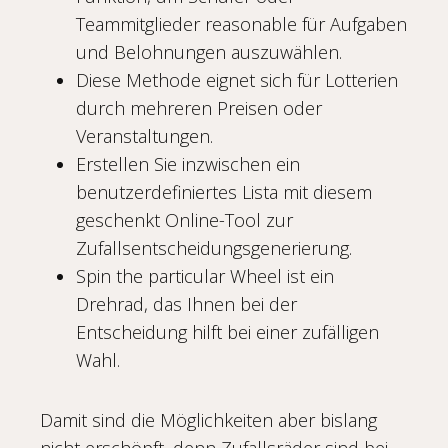
Teammitglieder reasonable für Aufgaben
und Belohnungen auszuwählen.
Diese Methode eignet sich für Lotterien
durch mehreren Preisen oder
Veranstaltungen.
Erstellen Sie inzwischen ein
benutzerdefiniertes Lista mit diesem
geschenkt Online-Tool zur
Zufallsentscheidungsgenerierung.
Spin the particular Wheel ist ein
Drehrad, das Ihnen bei der
Entscheidung hilft bei einer zufälligen
Wahl.
Damit sind die Möglichkeiten aber bislang
nicht erschöpft, denn Zufallsräder sind bei