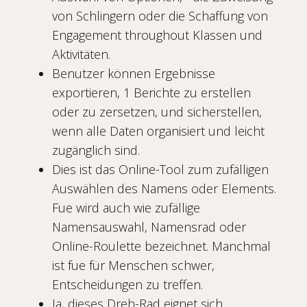
von Schlingern oder die Schaffung von
Engagement throughout Klassen und
Aktivitäten.
Benutzer können Ergebnisse
exportieren, 1 Berichte zu erstellen
oder zu zersetzen, und sicherstellen,
wenn alle Daten organisiert und leicht
zugänglich sind.
Dies ist das Online-Tool zum zufälligen
Auswählen des Namens oder Elements.
Fue wird auch wie zufällige
Namensauswahl, Namensrad oder
Online-Roulette bezeichnet. Manchmal
ist fue für Menschen schwer,
Entscheidungen zu treffen.
Ja, dieses Dreh-Rad eignet sich