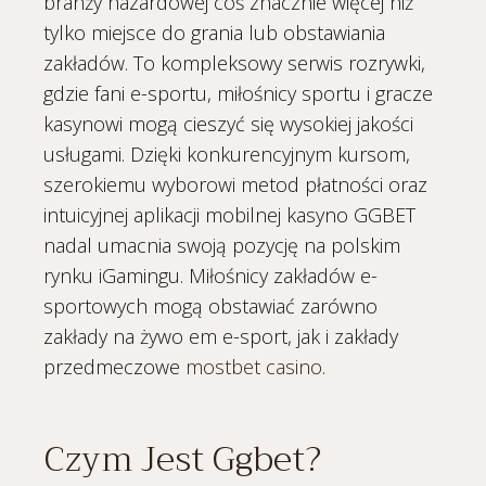
branży hazardowej coś znacznie więcej niż
tylko miejsce do grania lub obstawiania
zakładów. To kompleksowy serwis rozrywki,
gdzie fani e-sportu, miłośnicy sportu i gracze
kasynowi mogą cieszyć się wysokiej jakości
usługami. Dzięki konkurencyjnym kursom,
szerokiemu wyborowi metod płatności oraz
intuicyjnej aplikacji mobilnej kasyno GGBET
nadal umacnia swoją pozycję na polskim
rynku iGamingu. Miłośnicy zakładów e-
sportowych mogą obstawiać zarówno
zakłady na żywo em e-sport, jak i zakłady
przedmeczowe
mostbet casino
.
Czym Jest Ggbet?