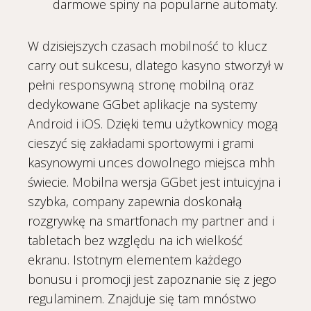
darmowe spiny na popularne automaty.
W dzisiejszych czasach mobilność to klucz
carry out sukcesu, dlatego kasyno stworzył w
pełni responsywną stronę mobilną oraz
dedykowane GGbet aplikacje na systemy
Android i iOS. Dzięki temu użytkownicy mogą
cieszyć się zakładami sportowymi i grami
kasynowymi unces dowolnego miejsca mhh
świecie. Mobilna wersja GGbet jest intuicyjna i
szybka, company zapewnia doskonałą
rozgrywkę na smartfonach my partner and i
tabletach bez względu na ich wielkość
ekranu. Istotnym elementem każdego
bonusu i promocji jest zapoznanie się z jego
regulaminem. Znajduje się tam mnóstwo