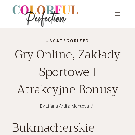
Skip
to
content
UNCATEGORIZED
Gry Online, Zakłady
Sportowe I
Atrakcyjne Bonusy
By
Liliana Ardila Montoya
Bukmacherskie