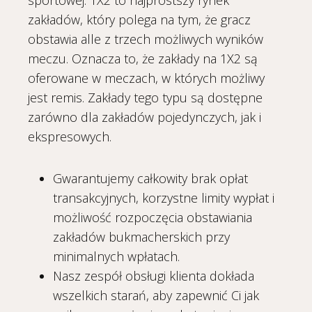
zakładów, który polega na tym, że gracz
obstawia alle z trzech możliwych wyników
meczu. Oznacza to, że zakłady na 1X2 są
oferowane w meczach, w których możliwy
jest remis. Zakłady tego typu są dostępne
zarówno dla zakładów pojedynczych, jak i
ekspresowych.
Gwarantujemy całkowity brak opłat
transakcyjnych, korzystne limity wypłat i
możliwość rozpoczęcia obstawiania
zakładów bukmacherskich przy
minimalnych wpłatach.
Nasz zespół obsługi klienta dokłada
wszelkich starań, aby zapewnić Ci jak