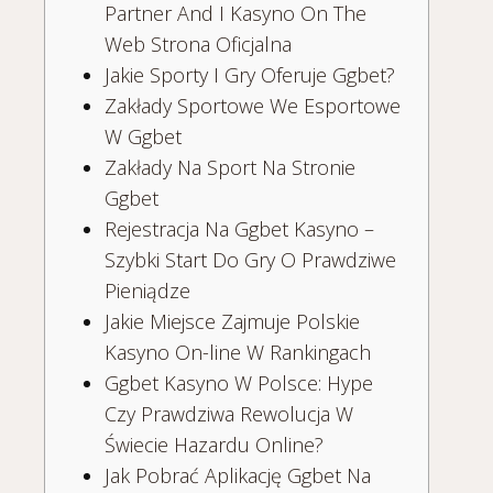
Partner And I Kasyno On The
Web Strona Oficjalna
Jakie Sporty I Gry Oferuje Ggbet?
Zakłady Sportowe We Esportowe
W Ggbet
Zakłady Na Sport Na Stronie
Ggbet
Rejestracja Na Ggbet Kasyno –
Szybki Start Do Gry O Prawdziwe
Pieniądze
Jakie Miejsce Zajmuje Polskie
Kasyno On-line W Rankingach
Ggbet Kasyno W Polsce: Hype
Czy Prawdziwa Rewolucja W
Świecie Hazardu Online?
Jak Pobrać Aplikację Ggbet Na