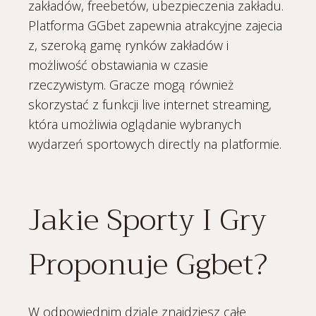
zakładów, freebetów, ubezpieczenia zakładu.
Platforma GGbet zapewnia atrakcyjne zajecia
z, szeroką gamę rynków zakładów i
możliwość obstawiania w czasie
rzeczywistym. Gracze mogą również
skorzystać z funkcji live internet streaming,
która umożliwia oglądanie wybranych
wydarzeń sportowych directly na platformie.
Jakie Sporty I Gry
Proponuje Ggbet?
W odpowiednim dziale znajdziesz całe