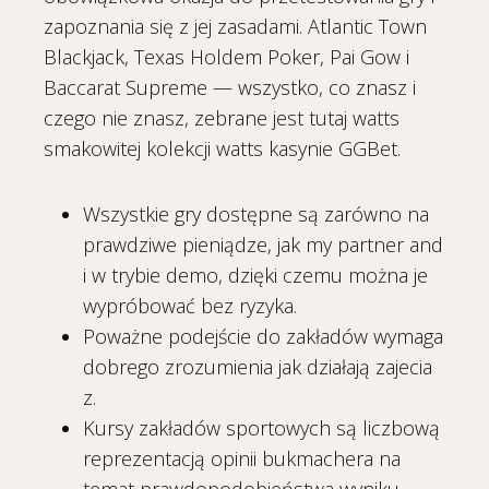
zapoznania się z jej zasadami. Atlantic Town
Blackjack, Texas Holdem Poker, Pai Gow i
Baccarat Supreme — wszystko, co znasz i
czego nie znasz, zebrane jest tutaj watts
smakowitej kolekcji watts kasynie GGBet.
Wszystkie gry dostępne są zarówno na
prawdziwe pieniądze, jak my partner and
i w trybie demo, dzięki czemu można je
wypróbować bez ryzyka.
Poważne podejście do zakładów wymaga
dobrego zrozumienia jak działają zajecia
z.
Kursy zakładów sportowych są liczbową
reprezentacją opinii bukmachera na
temat prawdopodobieństwa wyniku