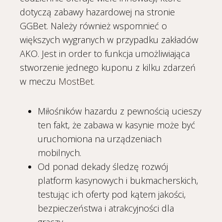
dotyczą zabawy hazardowej na stronie
GGBet. Należy również wspomnieć o
większych wygranych w przypadku zakładów
AKO. Jest in order to funkcja umożliwiająca
stworzenie jednego kuponu z kilku zdarzeń
w meczu
MostBet
.
Miłośników hazardu z pewnością ucieszy
ten fakt, że zabawa w kasynie może być
uruchomiona na urządzeniach
mobilnych.
Od ponad dekady śledzę rozwój
platform kasynowych i bukmacherskich,
testując ich oferty pod kątem jakości,
bezpieczeństwa i atrakcyjności dla
graczy.