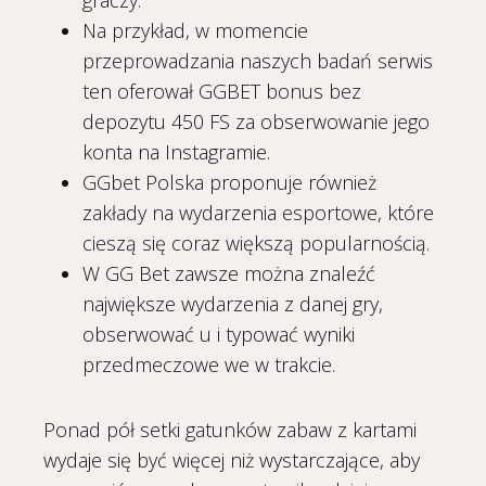
Na przykład, w momencie
przeprowadzania naszych badań serwis
ten oferował GGBET bonus bez
depozytu 450 FS za obserwowanie jego
konta na Instagramie.
GGbet Polska proponuje również
zakłady na wydarzenia esportowe, które
cieszą się coraz większą popularnością.
W GG Bet zawsze można znaleźć
największe wydarzenia z danej gry,
obserwować u i typować wyniki
przedmeczowe we w trakcie.
Ponad pół setki gatunków zabaw z kartami
wydaje się być więcej niż wystarczające, aby