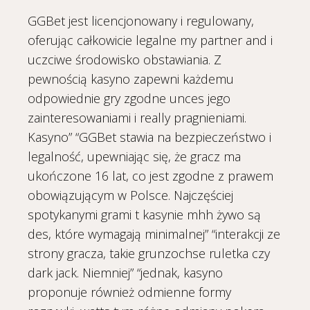
GGBet jest licencjonowany i regulowany,
oferując całkowicie legalne my partner and i
uczciwe środowisko obstawiania. Z
pewnością kasyno zapewni każdemu
odpowiednie gry zgodne unces jego
zainteresowaniami i really pragnieniami.
Kasyno” “GGBet stawia na bezpieczeństwo i
legalność, upewniając się, że gracz ma
ukończone 16 lat, co jest zgodne z prawem
obowiązującym w Polsce. Najczęściej
spotykanymi grami t kasynie mhh żywo są
des, które wymagają minimalnej” “interakcji ze
strony gracza, takie grunzochse ruletka czy
dark jack. Niemniej” “jednak, kasyno
proponuje również odmienne formy