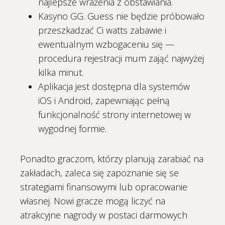
najlepsze wrażenia z obstawiania.
Kasyno GG. Guess nie będzie próbowało
przeszkadzać Ci watts zabawie i
ewentualnym wzbogaceniu się —
procedura rejestracji mum zająć najwyżej
kilka minut.
Aplikacja jest dostępna dla systemów
iOS i Android, zapewniając pełną
funkcjonalność strony internetowej w
wygodnej formie.
Ponadto graczom, którzy planują zarabiać na
zakładach, zaleca się zapoznanie się se
strategiami finansowymi lub opracowanie
własnej. Nowi gracze mogą liczyć na
atrakcyjne nagrody w postaci darmowych