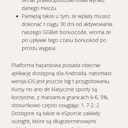
danego meczu.
Pamiętaj także u tym, że wpłaty musisz
dokonać t ciągu 30 dni od aktywowania
naszego GGBet bonuscode, veoma że
po upływie tego czasu bonuskod po
prostu wygasa.
Platforma hazardowa posiada obecnie
aplikację dostępną dla Androida, natomiast
wersja iOS jest jeszcze big t przygotowaniu.
Kursy no ano de klasyczne sporty są
korzystne, z marżami w granicach 6-6, 5%,
stosunkowo często osiągając 1, 7-2, 2.
Dostępne są także w eSporcie zakłady
outright, które są długoterminowymi