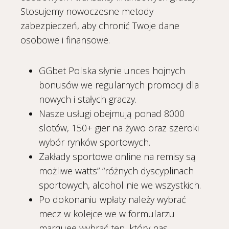
Stosujemy nowoczesne metody
zabezpieczeń, aby chronić Twoje dane
osobowe i finansowe.
GGbet Polska słynie unces hojnych
bonusów we regularnych promocji dla
nowych i stałych graczy.
Nasze usługi obejmują ponad 8000
slotów, 150+ gier na żywo oraz szeroki
wybór rynków sportowych.
Zakłady sportowe online na remisy są
możliwe watts” “różnych dyscyplinach
sportowych, alcohol nie we wszystkich.
Po dokonaniu wpłaty należy wybrać
mecz w kolejce we w formularzu
marquee wybrać ten, który nas