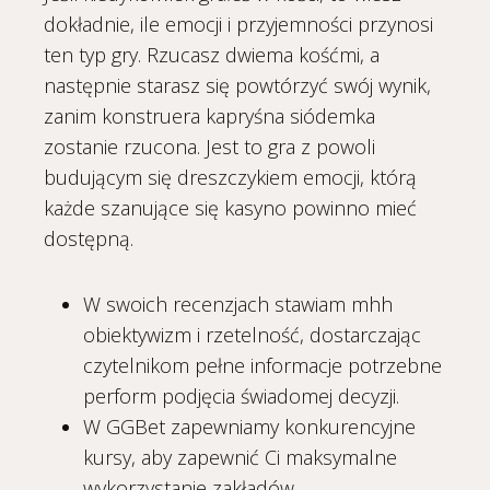
dokładnie, ile emocji i przyjemności przynosi
ten typ gry. Rzucasz dwiema kośćmi, a
następnie starasz się powtórzyć swój wynik,
zanim konstruera kapryśna siódemka
zostanie rzucona. Jest to gra z powoli
budującym się dreszczykiem emocji, którą
każde szanujące się kasyno powinno mieć
dostępną.
W swoich recenzjach stawiam mhh
obiektywizm i rzetelność, dostarczając
czytelnikom pełne informacje potrzebne
perform podjęcia świadomej decyzji.
W GGBet zapewniamy konkurencyjne
kursy, aby zapewnić Ci maksymalne
wykorzystanie zakładów.