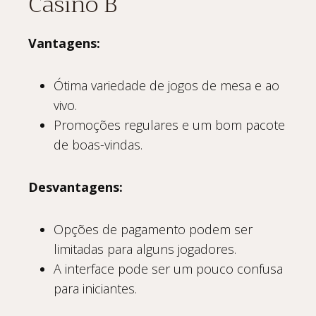
Casino B
Vantagens:
Ótima variedade de jogos de mesa e ao
vivo.
Promoções regulares e um bom pacote
de boas-vindas.
Desvantagens:
Opções de pagamento podem ser
limitadas para alguns jogadores.
A interface pode ser um pouco confusa
para iniciantes.