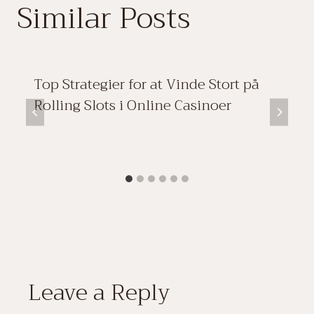
Similar Posts
Top Strategier for at Vinde Stort på
Rolling Slots i Online Casinoer
Leave a Reply