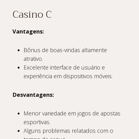
Casino C
Vantagens:
Bônus de boas-vindas altamente
atrativo.
Excelente interface de usuário e
experiência em dispositivos móveis.
Desvantagens:
Menor variedade em jogos de apostas
esportivas.
Alguns problemas relatados com o