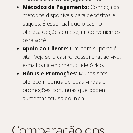
Métodos de Pagamento:
Conheça os
métodos disponíveis para depósitos e
saques. É essencial que o casino
ofereça opções que sejam convenientes
para você.
Apoio ao Cliente:
Um bom suporte é
vital. Veja se o casino possui chat ao vivo,
e-mail ou atendimento telefônico.
Bônus e Promoções:
Muitos sites
oferecem bônus de boas-vindas e
promoções contínuas que podem
aumentar seu saldo inicial.
Comparação dos