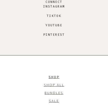
CONNECT
INSTAGRAM
TIKTOK
YOUTUBE
PINTEREST
SHOP
SHOP ALL
BUNDLES
SALE