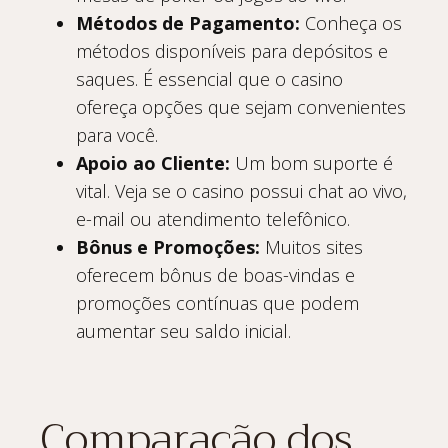
Métodos de Pagamento:
Conheça os
métodos disponíveis para depósitos e
saques. É essencial que o casino
ofereça opções que sejam convenientes
para você.
Apoio ao Cliente:
Um bom suporte é
vital. Veja se o casino possui chat ao vivo,
e-mail ou atendimento telefônico.
Bônus e Promoções:
Muitos sites
oferecem bônus de boas-vindas e
promoções contínuas que podem
aumentar seu saldo inicial.
Comparação dos