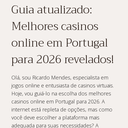
Guia atualizado:
Melhores casinos
online em Portugal
para 2026 revelados!
Olá, sou Ricardo Mendes, especialista em
jogos online e entusiasta de casinos virtuais.
Hoje, vou guiá-lo na escolha dos melhores
casinos online em Portugal para 2026. A
internet está repleta de opções, mas como
você deve escolher a plataforma mais
adequada para suas necessidades? A