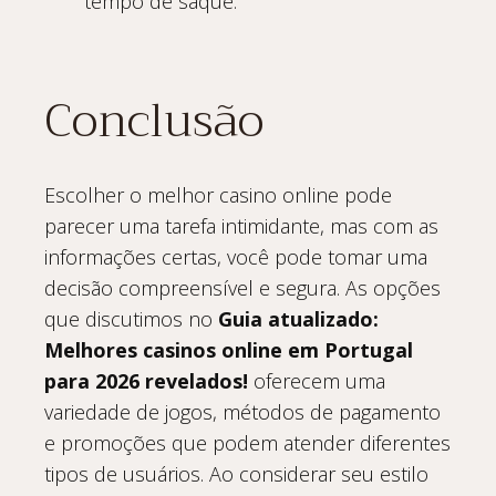
tempo de saque.
Conclusão
Escolher o melhor casino online pode
parecer uma tarefa intimidante, mas com as
informações certas, você pode tomar uma
decisão compreensível e segura. As opções
que discutimos no
Guia atualizado:
Melhores casinos online em Portugal
para 2026 revelados!
oferecem uma
variedade de jogos, métodos de pagamento
e promoções que podem atender diferentes
tipos de usuários. Ao considerar seu estilo