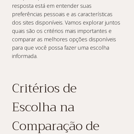
resposta está em entender suas
preferências pessoais e as características
dos sites disponíveis. Vamos explorar juntos
quais são os critérios mais importantes e
comparar as melhores opções disponíveis
para que você possa fazer uma escolha
informada.
Critérios de
Escolha na
Comparação de