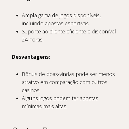
Ampla gama de jogos disponíveis,
incluindo apostas esportivas.
Suporte ao cliente eficiente e disponível
24 horas.
Desvantagens:
Bônus de boas-vindas pode ser menos
atrativo em comparação com outros
casinos.
Alguns jogos podem ter apostas
mínimas mais altas.