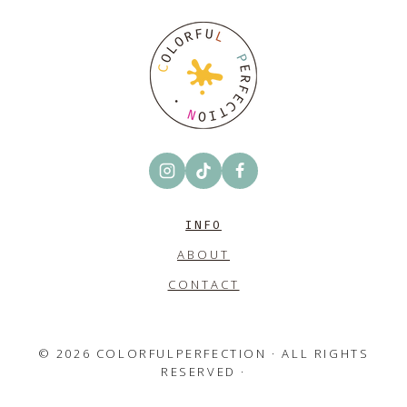
INFO
ABOUT
CONTACT
© 2026 COLORFULPERFECTION · ALL RIGHTS
RESERVED ·