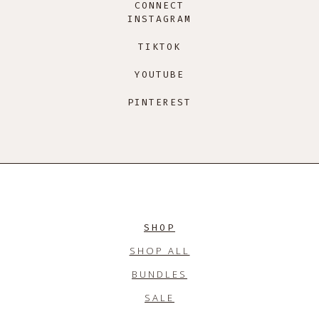
CONNECT
INSTAGRAM
TIKTOK
YOUTUBE
PINTEREST
SHOP
SHOP ALL
BUNDLES
SALE