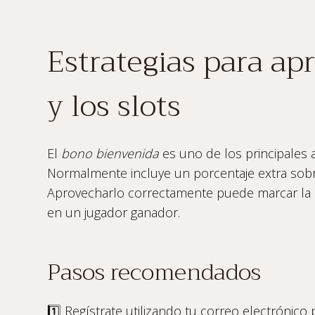
Estrategias para ap
y los slots
El
bono bienvenida
es uno de los principales a
Normalmente incluye un porcentaje extra sobre
Aprovecharlo correctamente puede marcar la di
en un jugador ganador.
Pasos recomendados
1️⃣ Regístrate utilizando tu correo electrónico 