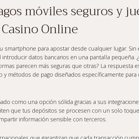
agos móviles seguros y ju
 Casino Online
u smartphone para apostar desde cualquier lugar. Sin 
al introducir datos bancarios en una pantalla pequeña. 
ormas parecen más seguras que otras? La respuesta es
o y métodos de pago diseñados específicamente para d
nado como una opción sólida gracias a sus integracion
iten que tus depósitos se procesen con un solo toque,
mpartir información sensible con terceros.
ternacionales que garantizan que cada transacción cump