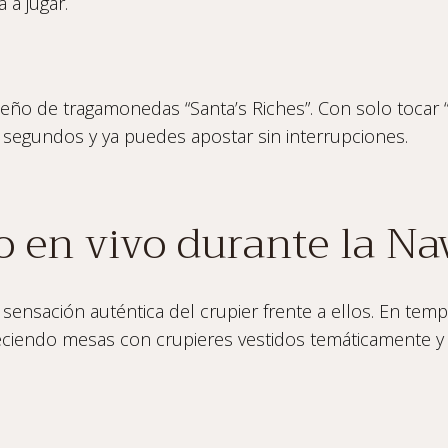
 a jugar.
deño de tragamonedas “Santa’s Riches”. Con solo tocar 
 segundos y ya puedes apostar sin interrupciones.
o en vivo durante la Na
sensación auténtica del crupier frente a ellos. En tem
freciendo mesas con crupieres vestidos temáticamente y