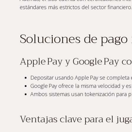
estándares más estrictos del sector financiero.
Soluciones de pago
Apple Pay y Google Pay co
Depositar usando Apple Pay se completa 
Google Pay ofrece la misma velocidad y es
Ambos sistemas usan tokenización para pr
Ventajas clave para el jug