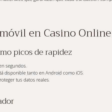
 móvil en Casino Online
mo picos de rapidez
en segundos.
tá disponible tanto en Android como iOS.
oteger tus datos reales.
ador