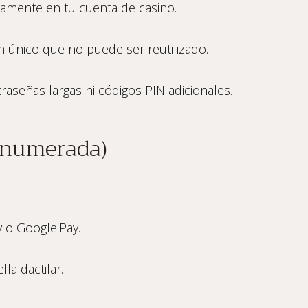
amente en tu cuenta de casino.
 único que no puede ser reutilizado.
aseñas largas ni códigos PIN adicionales.
a numerada)
y o Google Pay.
la dactilar.