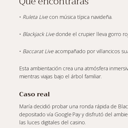
Qué encontrarás
•
Ruleta Live
con música típica navideña.
•
Blackjack Live
donde el crupier lleva gorro roj
•
Baccarat Live
acompañado por villancicos su
Esta ambientación crea una atmósfera inmersiv
mientras viajas bajo el árbol familiar.
Caso real
María decidió probar una ronda rápida de Black
depositado vía Google Pay y disfrutó del ambi
las luces digitales del casino.