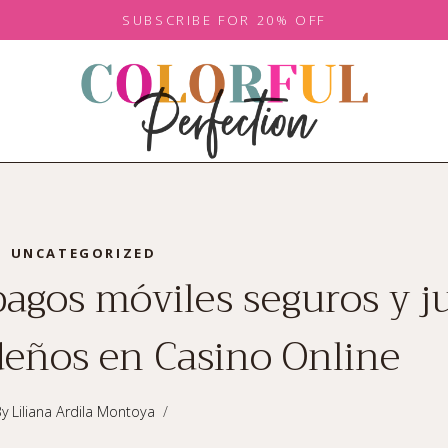
SUBSCRIBE FOR 20% OFF
UNCATEGORIZED
pagos móviles seguros y j
deños en Casino Online
By
Liliana Ardila Montoya