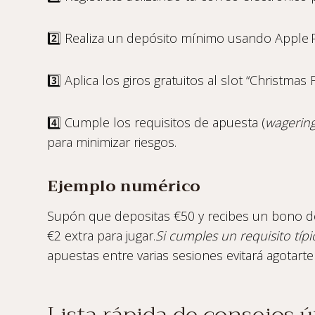
2️⃣ Realiza un depósito mínimo usando Apple P
3️⃣ Aplica los giros gratuitos al slot “Christma
4️⃣ Cumple los requisitos de apuesta (
wagerin
para minimizar riesgos.
Ejemplo numérico
Supón que depositas €50 y recibes un bono de
€2 extra para jugar.
Si cumples un requisito típ
apuestas entre varias sesiones evitará agotart