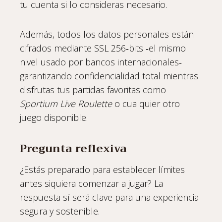
tu cuenta si lo consideras necesario.
Además, todos los datos personales están
cifrados mediante SSL 256‑bits ‑​el mismo
nivel usado por bancos internacionales‑
garantizando confidencialidad total mientras
disfrutas tus partidas favoritas como
Sportium Live Roulette
o cualquier otro
juego disponible.
Pregunta reflexiva
¿Estás preparado para establecer límites
antes siquiera comenzar a jugar? La
respuesta sí será clave para una experiencia
segura y sostenible.