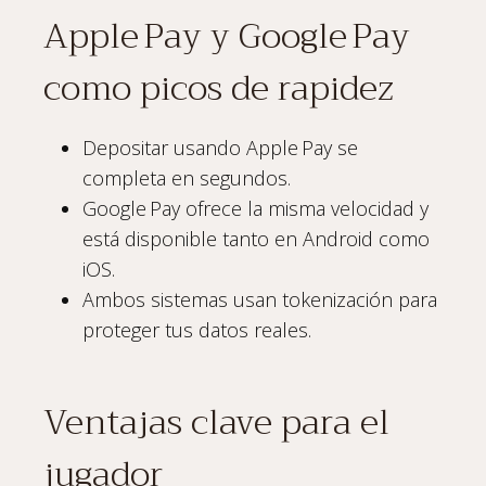
Apple Pay y Google Pay
como picos de rapidez
Depositar usando Apple Pay se
completa en segundos.
Google Pay ofrece la misma velocidad y
está disponible tanto en Android como
iOS.
Ambos sistemas usan tokenización para
proteger tus datos reales.
Ventajas clave para el
jugador