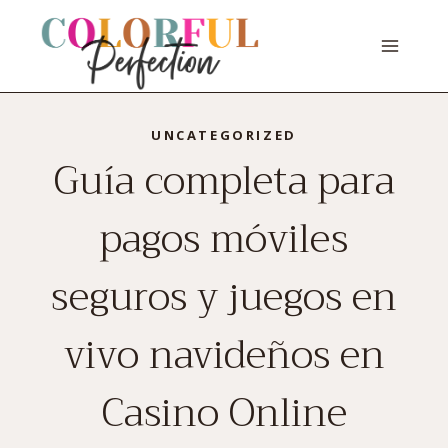
Skip
to
content
UNCATEGORIZED
Guía completa para
pagos móviles
seguros y juegos en
vivo navideños en
Casino Online