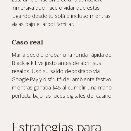
inmersiva que hace olvidar que estás
jugando desde tu sofá o incluso mientras
viajas bajo el árbol familiar.
Caso real
María decidió probar una ronda rápida de
Blackjack Live justo antes de abrir sus
regalos. Usó su saldo depositado vía
Google Pay y disfrutó del ambiente festivo
mientras ganaba $45 al cumplir una mano
perfecta bajo las luces digitales del casino.
Estrategias para