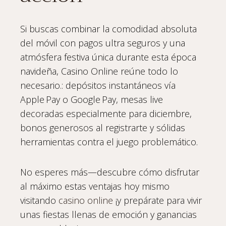
Si buscas combinar la comodidad absoluta
del móvil con pagos ultra seguros y una
atmósfera festiva única durante esta época
navideña, Casino Online reúne todo lo
necesario.: depósitos instantáneos vía
Apple Pay o Google Pay, mesas live
decoradas especialmente para diciembre,
bonos generosos al registrarte y sólidas
herramientas contra el juego problemático.
No esperes más—descubre cómo disfrutar
al máximo estas ventajas hoy mismo
visitando
casino online
¡y prepárate para vivir
unas fiestas llenas de emoción y ganancias