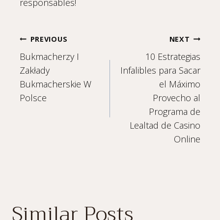
responsables!
Post
PREVIOUS
NEXT
Bukmacherzy I
10 Estrategias
navigation
Zakłady
Infalibles para Sacar
Bukmacherskie W
el Máximo
Polsce
Provecho al
Programa de
Lealtad de Casino
Online
Similar Posts