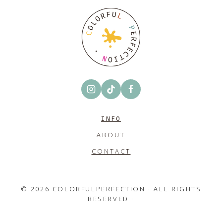
INFO
ABOUT
CONTACT
© 2026 COLORFULPERFECTION · ALL RIGHTS
RESERVED ·