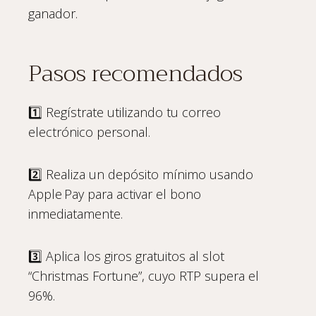
ganador.
Pasos recomendados
1️⃣ Regístrate utilizando tu correo
electrónico personal.
2️⃣ Realiza un depósito mínimo usando
Apple Pay para activar el bono
inmediatamente.
3️⃣ Aplica los giros gratuitos al slot
“Christmas Fortune”, cuyo RTP supera el
96%.