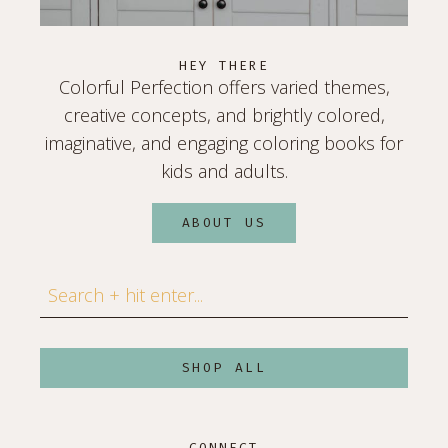
HEY THERE
Colorful Perfection offers varied themes,
creative concepts, and brightly colored,
imaginative, and engaging coloring books for
kids and adults.
ABOUT US
Search
SHOP ALL
CONNECT