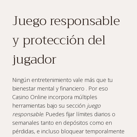
Juego responsable
y protección del
jugador
Ningún entretenimiento vale más que tu
bienestar mental y financiero . Por eso
Casino Online incorpora múltiples
herramientas bajo su sección
juego
responsable
. Puedes fijar límites diarios o
semanales tanto en depósitos como en
pérdidas, e incluso bloquear temporalmente