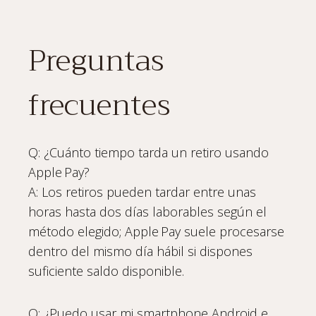
Preguntas
frecuentes
Q: ¿Cuánto tiempo tarda un retiro usando
Apple Pay?
A: Los retiros pueden tardar entre unas
horas hasta dos días laborables según el
método elegido; Apple Pay suele procesarse
dentro del mismo día hábil si dispones
suficiente saldo disponible.​
Q: ¿Puedo usar mi smartphone Android e