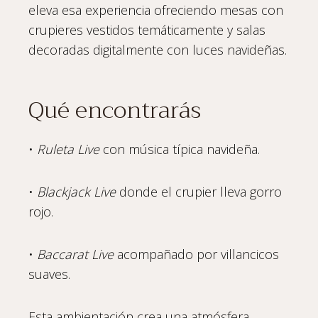
eleva esa experiencia ofreciendo mesas con
crupieres vestidos temáticamente y salas
decoradas digitalmente con luces navideñas.
Qué encontrarás
•
Ruleta Live
con música típica navideña.
•
Blackjack Live
donde el crupier lleva gorro
rojo.
•
Baccarat Live
acompañado por villancicos
suaves.
Esta ambientación crea una atmósfera