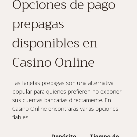
Opciones de pago
prepagas
disponibles en
Casino Online
Las tarjetas prepagas son una alternativa
popular para quienes prefieren no exponer
sus cuentas bancarias directamente. En
Casino Online encontrarás varias opciones
fiables:
Depósito
Tiempo de