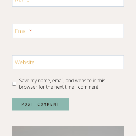
Email
*
Website
Save my name, email, and website in this
browser for the next time I comment.