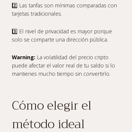
2️⃣ Las tarifas son mínimas comparadas con
tarjetas tradicionales.
3️⃣ El nivel de privacidad es mayor porque
solo se comparte una dirección pública.
Warning:
La volatilidad del precio cripto
puede afectar el valor real de tu saldo si lo
mantienes mucho tiempo sin convertirlo.
Cómo elegir el
método ideal