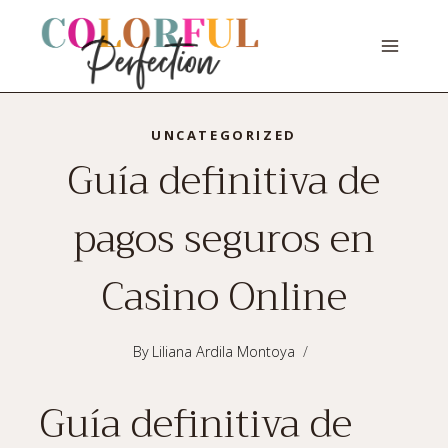
Skip
to
content
UNCATEGORIZED
Guía definitiva de
pagos seguros en
Casino Online
By
Liliana Ardila Montoya
Guía definitiva de