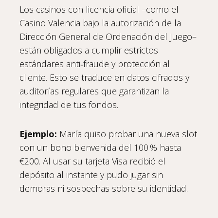
Los casinos con licencia oficial –como el
Casino Valencia bajo la autorización de la
Dirección General de Ordenación del Juego–
están obligados a cumplir estrictos
estándares anti‑fraude y protección al
cliente. Esto se traduce en datos cifrados y
auditorías regulares que garantizan la
integridad de tus fondos.
Ejemplo:
María quiso probar una nueva slot
con un bono bienvenida del 100 % hasta
€200. Al usar su tarjeta Visa recibió el
depósito al instante y pudo jugar sin
demoras ni sospechas sobre su identidad.