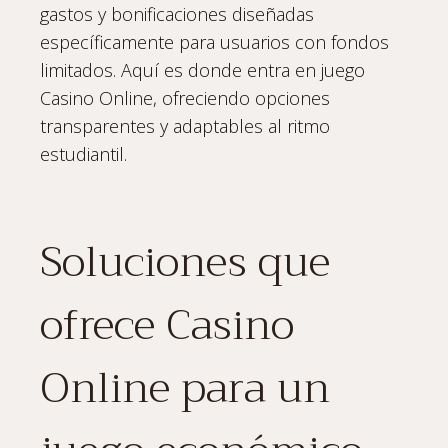
gastos y bonificaciones diseñadas
específicamente para usuarios con fondos
limitados. Aquí es donde entra en juego
Casino Online, ofreciendo opciones
transparentes y adaptables al ritmo
estudiantil.
Soluciones que
ofrece Casino
Online para un