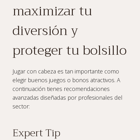
maximizar tu
diversión y
proteger tu bolsillo
Jugar con cabeza es tan importante como
elegir buenos juegos o bonos atractivos. A
continuación tienes recomendaciones
avanzadas diseñadas por profesionales del
sector:
Expert Tip