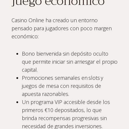
juego económico
Casino Online ha creado un entorno
pensado para jugadores con poco margen
económico:
Bono bienvenida sin depósito oculto
que permite iniciar sin arriesgar el propio
capital.
Promociones semanales en slots y
juegos de mesa con requisitos de
apuesta razonables.
Un programa VIP accesible desde los
primeros €10 depositados, lo que
brinda recompensas progresivas sin
necesidad de grandes inversiones.