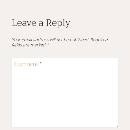
Leave a Reply
Your email address will not be published.
Required
fields are marked
*
Comment
*