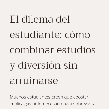
El dilema del
estudiante: cómo
combinar estudios
y diversión sin
arruinarse
Muchos estudiantes creen que apostar
implica gastar lo necesario para sobrevivir al