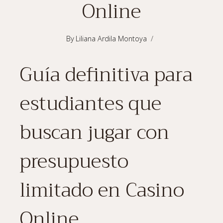
Online
By
Liliana Ardila Montoya
Guía definitiva para
estudiantes que
buscan jugar con
presupuesto
limitado en Casino
Online