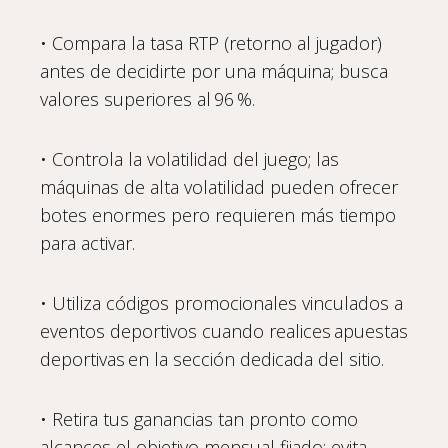
• Compara la tasa RTP (retorno al jugador)
antes de decidirte por una máquina; busca
valores superiores al 96 %.
• Controla la volatilidad del juego; las
máquinas de alta volatilidad pueden ofrecer
botes enormes pero requieren más tiempo
para activar.
• Utiliza códigos promocionales vinculados a
eventos deportivos cuando realices apuestas
deportivas en la sección dedicada del sitio.
• Retira tus ganancias tan pronto como
alcances el objetivo mensual fijado; evita