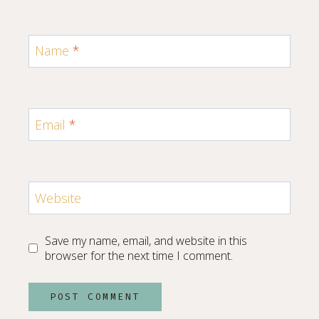
Name
*
Email
*
Website
Save my name, email, and website in this
browser for the next time I comment.