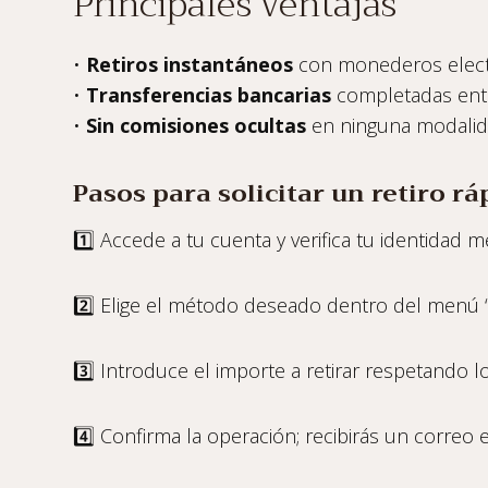
Principales ventajas
•
Retiros instantáneos
con monederos electr
•
Transferencias bancarias
completadas entr
•
Sin comisiones ocultas
en ninguna modalida
Pasos para solicitar un retiro r
1️⃣ Accede a tu cuenta y verifica tu identidad 
2️⃣ Elige el método deseado dentro del menú “
3️⃣ Introduce el importe a retirar respetando l
4️⃣ Confirma la operación; recibirás un correo 