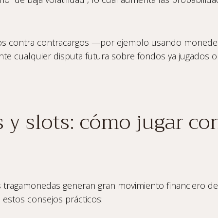
ros contra contracargos —por ejemplo usando monede
e cualquier disputa futura sobre fondos ya jugados o 
 y slots: cómo jugar co
s tragamonedas generan gran movimiento financiero de
e estos consejos prácticos: