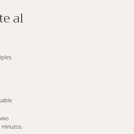
te al
iples
sable.
vivo
5 minutos.