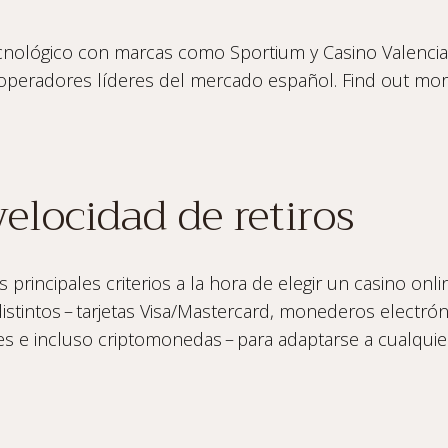
nológico con marcas como Sportium y Casino Valencia
s operadores líderes del mercado español. Find out mor
elocidad de retiros
 principales criterios a la hora de elegir un casino onlin
stintos – tarjetas Visa/Mastercard, monederos electró
ales e incluso criptomonedas – para adaptarse a cualquie