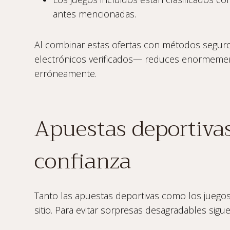
antes mencionadas.
Al combinar estas ofertas con métodos segu
electrónicos verificados— reduces enormement
erróneamente.
Apuestas deportivas
confianza
Tanto las apuestas deportivas como los juego
sitio. Para evitar sorpresas desagradables sigu