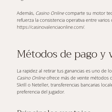
Además,
Casino Online
comparte su motor tec
refuerza la consistencia operativa entre vario
https://casinovalenciaonline.com/
.
Métodos de pago y v
La rapidez al retirar tus ganancias es uno de los
Casino Online
ofrece más de veinte métodos di
Skrill o Neteller, transferencias bancarias loc
preferencia del jugador.