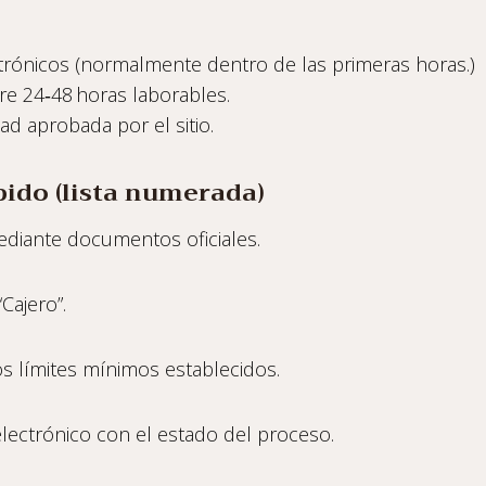
ónicos (normalmente dentro de las primeras horas.)
e 24‑48 horas laborables.​
d aprobada por el sitio.
ápido (lista numerada)
mediante documentos oficiales.
Cajero”.
os límites mínimos establecidos.
electrónico con el estado del proceso.