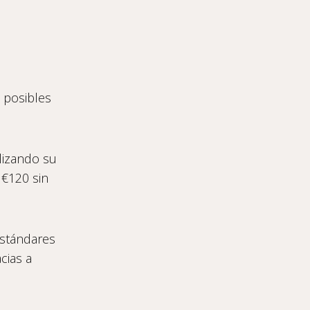
 posibles
lizando su
 €120 sin
estándares
cias a