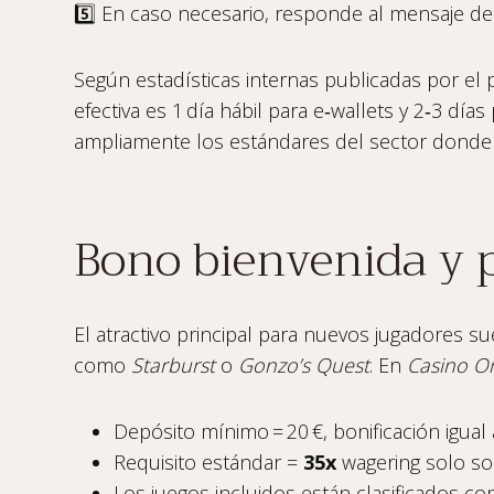
5️⃣ En caso necesario, responde al mensaje del e
Según estadísticas internas publicadas por el 
efectiva es 1 día hábil para e‑wallets y 2‑3 día
ampliamente los estándares del sector dond
Bono bienvenida y 
El atractivo principal para nuevos jugadores su
como
Starburst
o
Gonzo’s Quest
. En
Casino On
Depósito mínimo = 20 €, bonificación igua
Requisito estándar =
35x
wagering solo so
Los juegos incluidos están clasificados com