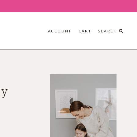
ACCOUNT
CART
SEARCH
 y