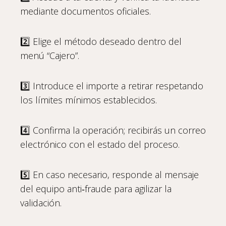
mediante documentos oficiales.
2️⃣ Elige el método deseado dentro del
menú “Cajero”.
3️⃣ Introduce el importe a retirar respetando
los límites mínimos establecidos.
4️⃣ Confirma la operación; recibirás un correo
electrónico con el estado del proceso.
5️⃣ En caso necesario, responde al mensaje
del equipo anti‑fraude para agilizar la
validación.