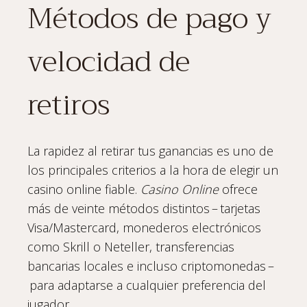
Métodos de pago y
velocidad de
retiros
La rapidez al retirar tus ganancias es uno de
los principales criterios a la hora de elegir un
casino online fiable.
Casino Online
ofrece
más de veinte métodos distintos – tarjetas
Visa/Mastercard, monederos electrónicos
como Skrill o Neteller, transferencias
bancarias locales e incluso criptomonedas –
para adaptarse a cualquier preferencia del
jugador.