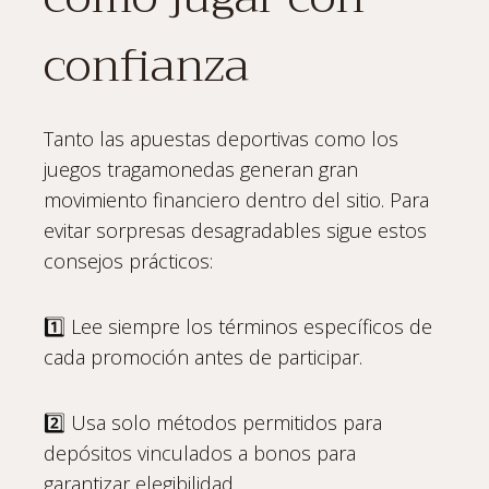
confianza
Tanto las apuestas deportivas como los
juegos tragamonedas generan gran
movimiento financiero dentro del sitio. Para
evitar sorpresas desagradables sigue estos
consejos prácticos:
1️⃣ Lee siempre los términos específicos de
cada promoción antes de participar.
2️⃣ Usa solo métodos permitidos para
depósitos vinculados a bonos para
garantizar elegibilidad.