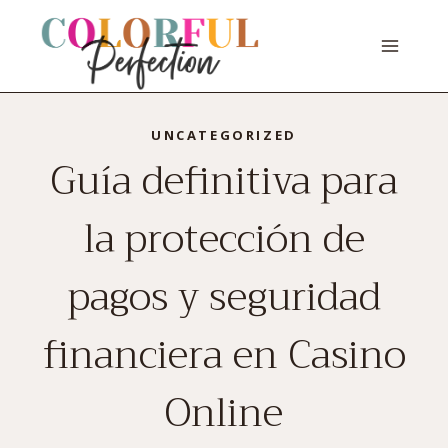
Skip
to
content
UNCATEGORIZED
Guía definitiva para
la protección de
pagos y seguridad
financiera en Casino
Online