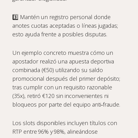
3️⃣ Mantén un registro personal donde
anotes cuotas aceptadas o líneas jugadas;
esto ayuda frente a posibles disputas.
Un ejemplo concreto muestra cómo un
apostador realizó una apuesta deportiva
combinada (€50) utilizando su saldo
promocional después del primer depósito;
tras cumplir con un requisito razonable
(35x), retiró €120 sin inconvenientes ni
bloqueos por parte del equipo anti‑fraude.
Los slots disponibles incluyen títulos con
RTP entre 96% y 98%, alineándose