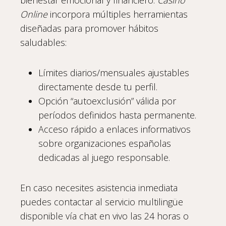
Online
incorpora múltiples herramientas
diseñadas para promover hábitos
saludables:
Límites diarios/mensuales ajustables
directamente desde tu perfil.
Opción “autoexclusión” válida por
períodos definidos hasta permanente.
Acceso rápido a enlaces informativos
sobre organizaciones españolas
dedicadas al juego responsable.
En caso necesites asistencia inmediata
puedes contactar al servicio multilingüe
disponible vía chat en vivo las 24 horas o