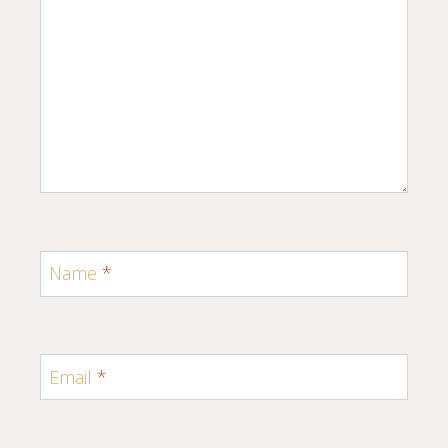
Name
*
Email
*