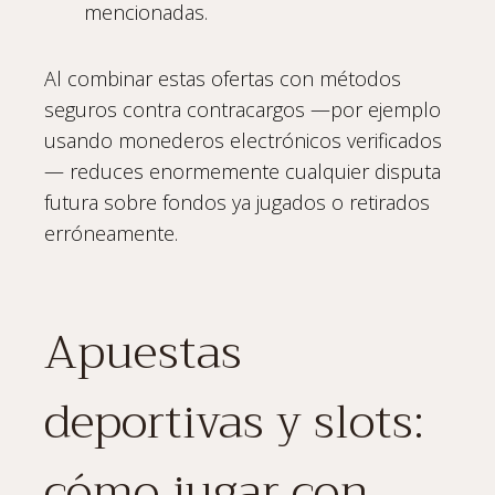
mencionadas.
Al combinar estas ofertas con métodos
seguros contra contracargos —por ejemplo
usando monederos electrónicos verificados
— reduces enormemente cualquier disputa
futura sobre fondos ya jugados o retirados
erróneamente.
Apuestas
deportivas y slots:
cómo jugar con