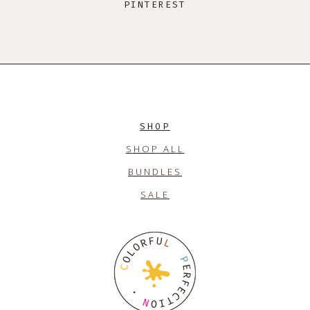
PINTEREST
SHOP
SHOP ALL
BUNDLES
SALE