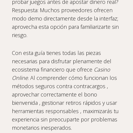
probar juegos antes de apostar dinero real?
Respuesta: Muchos proveedores ofrecen
modo demo directamente desde la interfaz;
aprovecha esta opción para familiarizarte sin
riesgo.
Con esta guía tienes todas las piezas
necesarias para disfrutar plenamente del
ecosistema financiero que ofrece
Casino
Online
. Al comprender cómo funcionan los
métodos seguros contra contracargos ,
aprovechar correctamente el bono
bienvenida , gestionar retiros rápidos y usar
herramientas responsables , maximizarás tu
experiencia sin preocuparte por problemas
monetarios inesperados.