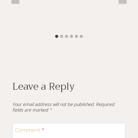
Leave a Reply
Your email address will not be published.
Required
fields are marked
*
Comment
*