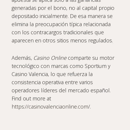
generadas por el bono, no al capital propio
depositado inicialmente. De esa manera se
elimina la preocupación típica relacionada
con los contracargos tradicionales que
aparecen en otros sitios menos regulados.
Además,
Casino Online
comparte su motor
tecnológico con marcas como Sportium y
Casino Valencia, lo que refuerza la
consistencia operativa entre varios
operadores líderes del mercado español.
Find out more at
https://casinovalenciaonline.com/
.