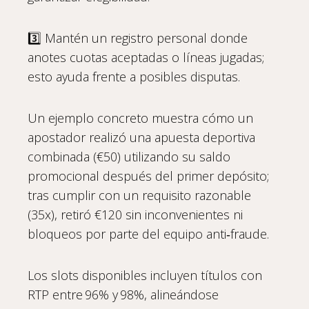
3️⃣ Mantén un registro personal donde
anotes cuotas aceptadas o líneas jugadas;
esto ayuda frente a posibles disputas.
Un ejemplo concreto muestra cómo un
apostador realizó una apuesta deportiva
combinada (€50) utilizando su saldo
promocional después del primer depósito;
tras cumplir con un requisito razonable
(35x), retiró €120 sin inconvenientes ni
bloqueos por parte del equipo anti‑fraude.
Los slots disponibles incluyen títulos con
RTP entre 96% y 98%, alineándose