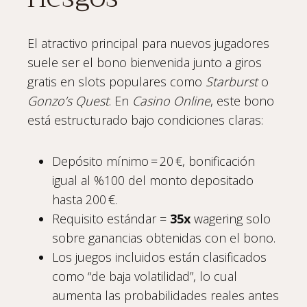
El atractivo principal para nuevos jugadores
suele ser el bono bienvenida junto a giros
gratis en slots populares como
Starburst
o
Gonzo’s Quest
. En
Casino Online
, este bono
está estructurado bajo condiciones claras:
Depósito mínimo = 20 €, bonificación
igual al %100 del monto depositado
hasta 200 €.
Requisito estándar =
35x
wagering solo
sobre ganancias obtenidas con el bono.
Los juegos incluidos están clasificados
como “de baja volatilidad”, lo cual
aumenta las probabilidades reales antes