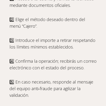
mediante documentos oficiales.
2️⃣ Elige el método deseado dentro del
menú “Cajero”.
3️⃣ Introduce el importe a retirar respetando
los límites mínimos establecidos.
4️⃣ Confirma la operación; recibirás un correo
electrónico con el estado del proceso.
5️⃣ En caso necesario, responde al mensaje
del equipo anti‑fraude para agilizar la
validación.