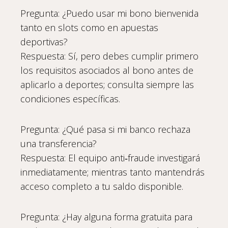
Pregunta: ¿Puedo usar mi bono bienvenida
tanto en slots como en apuestas
deportivas?
Respuesta: Sí, pero debes cumplir primero
los requisitos asociados al bono antes de
aplicarlo a deportes; consulta siempre las
condiciones específicas.
Pregunta: ¿Qué pasa si mi banco rechaza
una transferencia?
Respuesta: El equipo anti‑fraude investigará
inmediatamente; mientras tanto mantendrás
acceso completo a tu saldo disponible.
Pregunta: ¿Hay alguna forma gratuita para