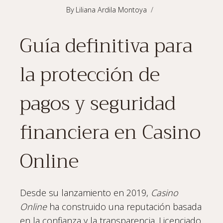
By
Liliana Ardila Montoya
Guía definitiva para
la protección de
pagos y seguridad
financiera en Casino
Online
Desde su lanzamiento en 2019,
Casino
Online
ha construido una reputación basada
en la confianza y la transparencia. Licenciado