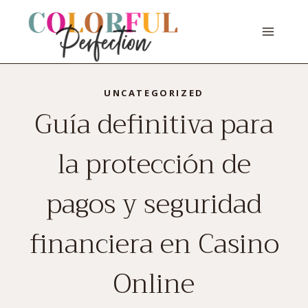
Skip
to
content
UNCATEGORIZED
Guía definitiva para
la protección de
pagos y seguridad
financiera en Casino
Online