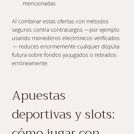
mencionadas.
Al combinar estas ofertas con métodos
seguros contra contracargos —por ejemplo
usando monederos electrónicos verificados
— reduces enormemente cualquier disputa
futura sobre fondos ya jugados o retirados
erróneamente.
Apuestas
deportivas y slots:
cómo jugar con