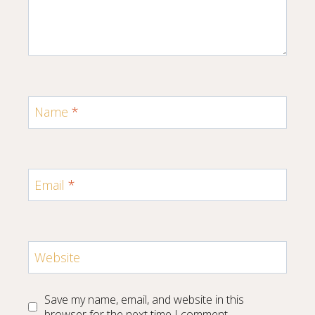
Name
*
Email
*
Website
Save my name, email, and website in this
browser for the next time I comment.