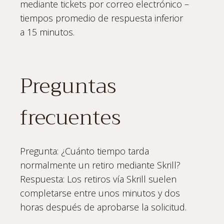
mediante tickets por correo electrónico –
tiempos promedio de respuesta inferior
a 15 minutos.
Preguntas
frecuentes
Pregunta: ¿Cuánto tiempo tarda
normalmente un retiro mediante Skrill?
Respuesta: Los retiros vía Skrill suelen
completarse entre unos minutos y dos
horas después de aprobarse la solicitud.