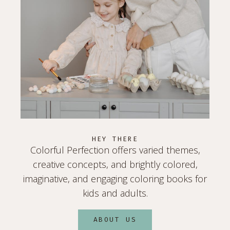
HEY THERE
Colorful Perfection offers varied themes,
creative concepts, and brightly colored,
imaginative, and engaging coloring books for
kids and adults.
ABOUT US