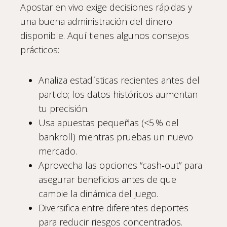
Apostar en vivo exige decisiones rápidas y
una buena administración del dinero
disponible. Aquí tienes algunos consejos
prácticos:
Analiza estadísticas recientes antes del
partido; los datos históricos aumentan
tu precisión.
Usa apuestas pequeñas (<5 % del
bankroll) mientras pruebas un nuevo
mercado.
Aprovecha las opciones “cash‑out” para
asegurar beneficios antes de que
cambie la dinámica del juego.
Diversifica entre diferentes deportes
para reducir riesgos concentrados.