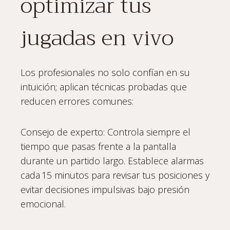
optimizar tus
jugadas en vivo
Los profesionales no solo confían en su
intuición; aplican técnicas probadas que
reducen errores comunes:
Consejo de experto: Controla siempre el
tiempo que pasas frente a la pantalla
durante un partido largo. Establece alarmas
cada 15 minutos para revisar tus posiciones y
evitar decisiones impulsivas bajo presión
emocional.