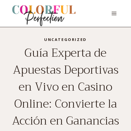
Skip
to
content
UNCATEGORIZED
Guía Experta de
Apuestas Deportivas
en Vivo en Casino
Online: Convierte la
Acción en Ganancias