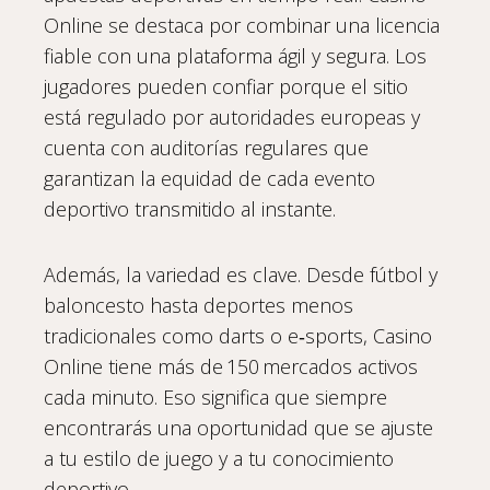
Online se destaca por combinar una licencia
fiable con una plataforma ágil y segura. Los
jugadores pueden confiar porque el sitio
está regulado por autoridades europeas y
cuenta con auditorías regulares que
garantizan la equidad de cada evento
deportivo transmitido al instante.
Además, la variedad es clave. Desde fútbol y
baloncesto hasta deportes menos
tradicionales como darts o e‑sports, Casino
Online tiene más de 150 mercados activos
cada minuto. Eso significa que siempre
encontrarás una oportunidad que se ajuste
a tu estilo de juego y a tu conocimiento
deportivo.