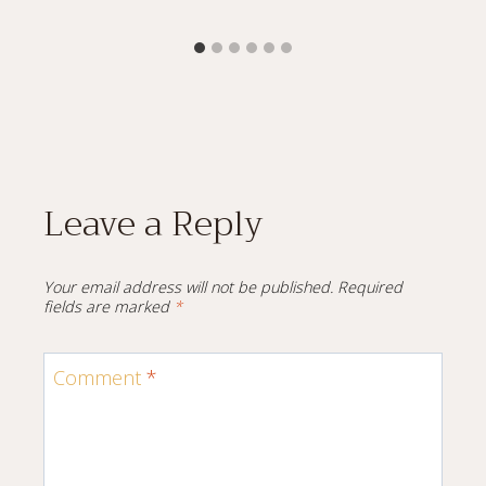
Leave a Reply
Your email address will not be published.
Required
fields are marked
*
Comment
*