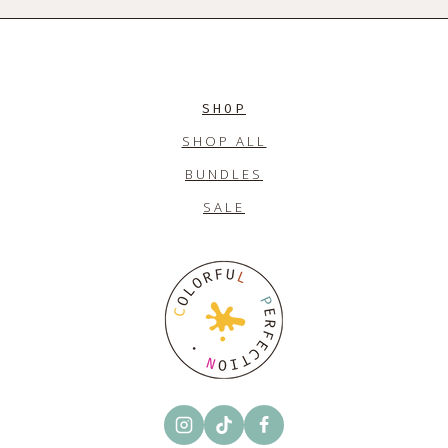
SHOP
SHOP ALL
BUNDLES
SALE