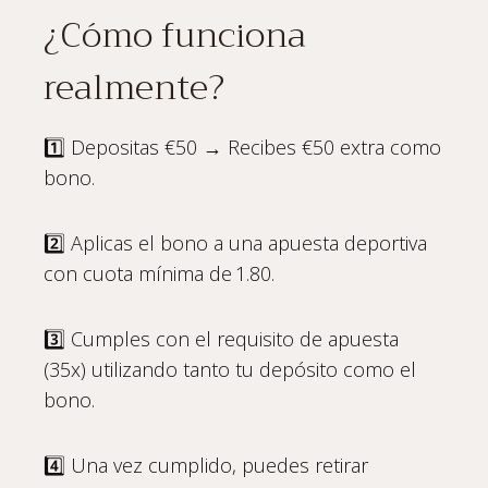
¿Cómo funciona
realmente?
1️⃣ Depositas €50 → Recibes €50 extra como
bono.
2️⃣ Aplicas el bono a una apuesta deportiva
con cuota mínima de 1.80.
3️⃣ Cumples con el requisito de apuesta
(35x) utilizando tanto tu depósito como el
bono.
4️⃣ Una vez cumplido, puedes retirar