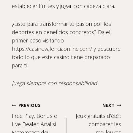
establecer límites y jugar con cabeza clara.
¿Listo para transformar tu pasión por los
deportes en beneficios concretos? Da el
primer paso visitando
https://casinovalenciaonline.com/
y descubre
todo lo que este casino tiene preparado
para ti.
Juega siempre con responsabilidad.
Post
PREVIOUS
NEXT
Free Play, Bonus e
Jeux gratuits d’été :
navigation
Live Dealer: Analisi
comparer les
Matematica dei
meilleures