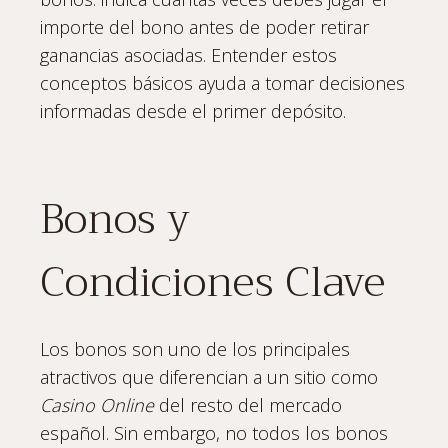
importe del bono antes de poder retirar
ganancias asociadas. Entender estos
conceptos básicos ayuda a tomar decisiones
informadas desde el primer depósito.
Bonos y
Condiciones Clave
Los bonos son uno de los principales
atractivos que diferencian a un sitio como
Casino Online
del resto del mercado
español. Sin embargo, no todos los bonos