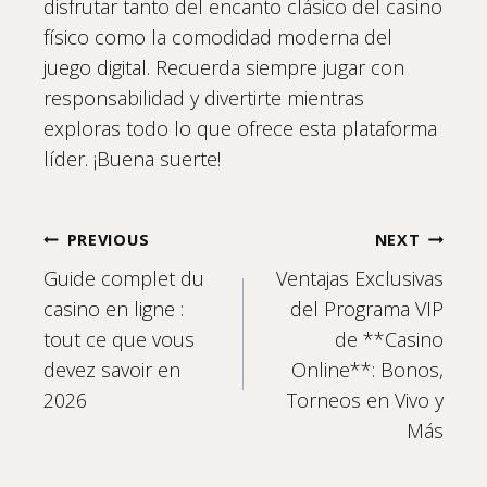
disfrutar tanto del encanto clásico del casino
físico como la comodidad moderna del
juego digital.​ Recuerda siempre jugar con
responsabilidad y divertirte mientras
exploras todo lo que ofrece esta plataforma
líder.​ ¡Buena suerte!
Post
PREVIOUS
NEXT
Guide complet du
Ventajas Exclusivas
navigation
casino en ligne :
del Programa VIP
tout ce que vous
de **Casino
devez savoir en
Online**: Bonos,
2026
Torneos en Vivo y
Más