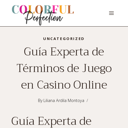
Skip
to
content
UNCATEGORIZED
Guía Experta de
Términos de Juego
en Casino Online
By
Liliana Ardila Montoya
Guía Experta de