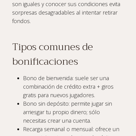
son iguales y conocer sus condiciones evita
sorpresas desagradables al intentar retirar
fondos.
Tipos comunes de
bonificaciones
Bono de bienvenida: suele ser una
combinación de crédito extra + giros
gratis para nuevos jugadores.
Bono sin depósito: permite jugar sin
arriesgar tu propio dinero; sólo
necesitas crear una cuenta.
Recarga semanal o mensual: ofrece un