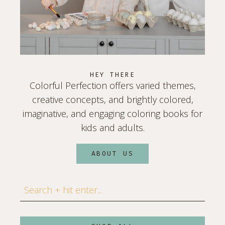
HEY THERE
Colorful Perfection offers varied themes,
creative concepts, and brightly colored,
imaginative, and engaging coloring books for
kids and adults.
ABOUT US
Search