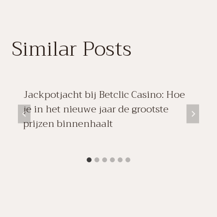
Similar Posts
Jackpotjacht bij Betclic Casino: Hoe
je in het nieuwe jaar de grootste
prijzen binnenhaalt