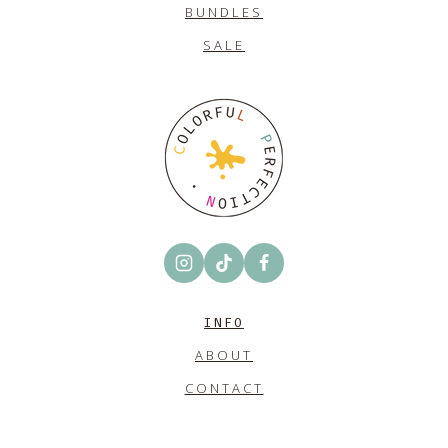
BUNDLES
SALE
INFO
ABOUT
CONTACT