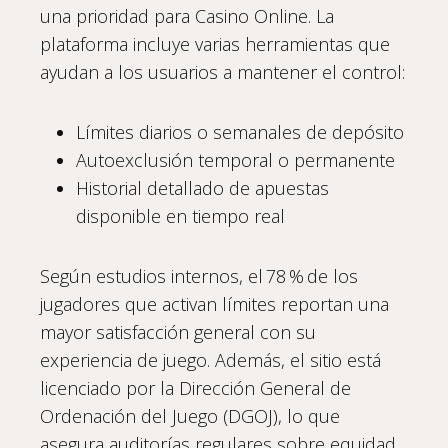
una prioridad para Casino Online. La
plataforma incluye varias herramientas que
ayudan a los usuarios a mantener el control:
Límites diarios o semanales de depósito
Autoexclusión temporal o permanente
Historial detallado de apuestas
disponible en tiempo real
Según estudios internos, el 78 % de los
jugadores que activan límites reportan una
mayor satisfacción general con su
experiencia de juego. Además, el sitio está
licenciado por la Dirección General de
Ordenación del Juego (DGOJ), lo que
asegura auditorías regulares sobre equidad