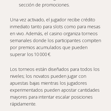
sección de promociones.
Una vez activado, el jugador recibe crédito
inmediato tanto para slots como para mesas
en vivo. Además, el casino organiza torneos
semanales donde los participantes compiten
por premios acumulados que pueden
superar los 10 000 €.
Los torneos están diseñados para todos los
niveles; los novatos pueden jugar con
apuestas bajas mientras los jugadores
experimentados pueden apostar cantidades
mayores para intentar escalar posiciones
rápidamente.