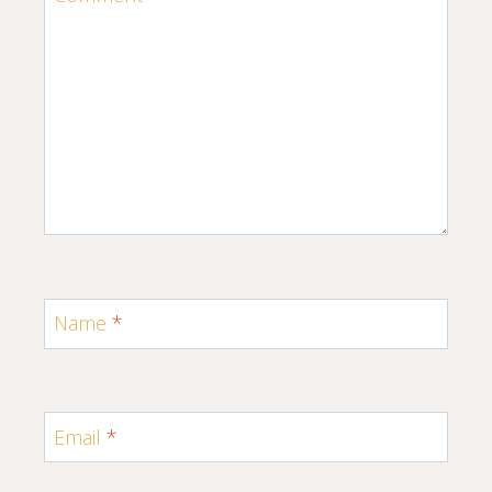
Name
*
Email
*