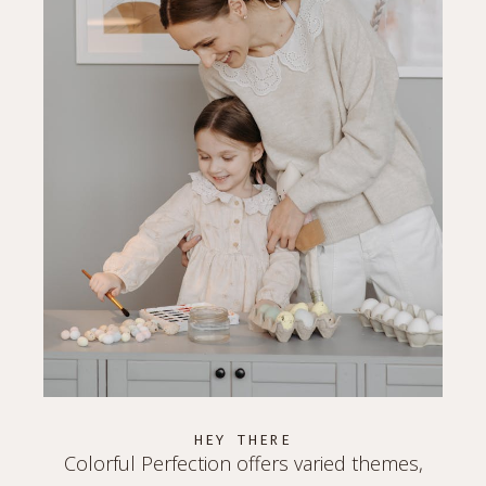
HEY THERE
Colorful Perfection offers varied themes,