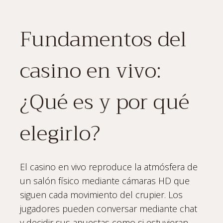
Fundamentos del
casino en vivo:
¿Qué es y por qué
elegirlo?
El casino en vivo reproduce la atmósfera de
un salón físico mediante cámaras HD que
siguen cada movimiento del crupier. Los
jugadores pueden conversar mediante chat
y decidir sus apuestas como si estuvieran