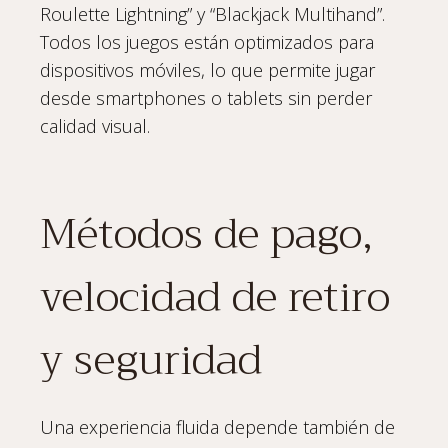
Roulette Lightning” y “Blackjack Multihand”.
Todos los juegos están optimizados para
dispositivos móviles, lo que permite jugar
desde smartphones o tablets sin perder
calidad visual.
Métodos de pago,
velocidad de retiro
y seguridad
Una experiencia fluida depende también de