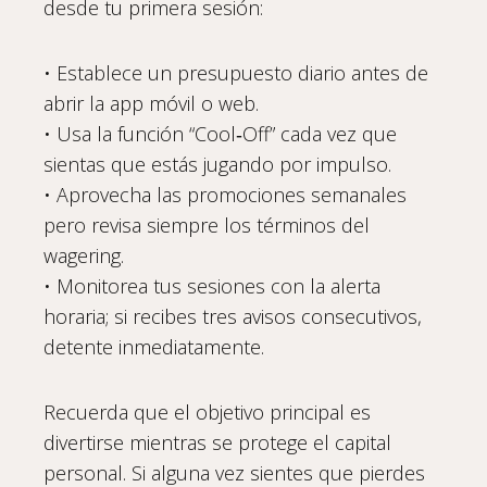
desde tu primera sesión:
• Establece un presupuesto diario antes de
abrir la app móvil o web.
• Usa la función “Cool‑Off” cada vez que
sientas que estás jugando por impulso.
• Aprovecha las promociones semanales
pero revisa siempre los términos del
wagering.
• Monitorea tus sesiones con la alerta
horaria; si recibes tres avisos consecutivos,
detente inmediatamente.
Recuerda que el objetivo principal es
divertirse mientras se protege el capital
personal. Si alguna vez sientes que pierdes