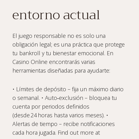
entorno actual
El juego responsable no es solo una
obligación legal; es una práctica que protege
tu bankroll y tu bienestar emocional. En
Casino Online encontrarás varias
herramientas diseñadas para ayudarte:
• Límites de depósito – fija un máximo diario
o semanal. • Auto‑exclusión – bloquea tu
cuenta por periodos definidos
(desde 24 horas hasta varios meses). •
Alertas de tiempo – recibe notificaciones
cada hora jugada. Find out more at