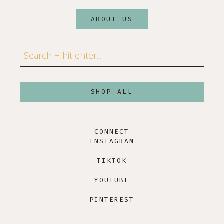
ABOUT US
Search
SHOP ALL
CONNECT
INSTAGRAM
TIKTOK
YOUTUBE
PINTEREST