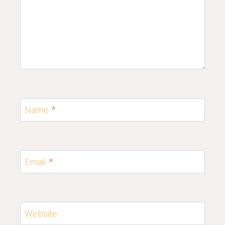
Name
*
Email
*
Website