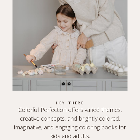
HEY THERE
Colorful Perfection offers varied themes,
creative concepts, and brightly colored,
imaginative, and engaging coloring books for
kids and adults.