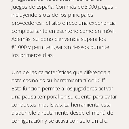
Juegos de España. Con más de 3 000 juegos –
incluyendo slots de los principales
proveedores– el sitio ofrece una experiencia
completa tanto en escritorio como en móvil.
Además, su bono bienvenida supera los
€1 000 y permite jugar sin riesgos durante
los primeros días.
Una de las características que diferencia a
este casino es su herramienta “Cool‑Off”.
Esta función permite a los jugadores activar
una pausa temporal en su cuenta para evitar
conductas impulsivas. La herramienta está
disponible directamente desde el menú de
configuración y se activa con solo un clic.