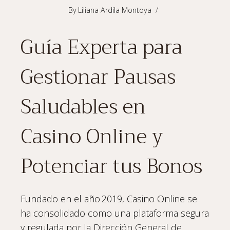
By
Liliana Ardila Montoya
Guía Experta para
Gestionar Pausas
Saludables en
Casino Online y
Potenciar tus Bonos
Fundado en el año 2019, Casino Online se
ha consolidado como una plataforma segura
y regulada por la Dirección General de