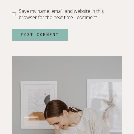
Save my name, email, and website in this
browser for the next time I comment.