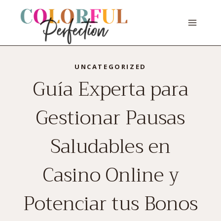
Skip
to
content
UNCATEGORIZED
Guía Experta para
Gestionar Pausas
Saludables en
Casino Online y
Potenciar tus Bonos