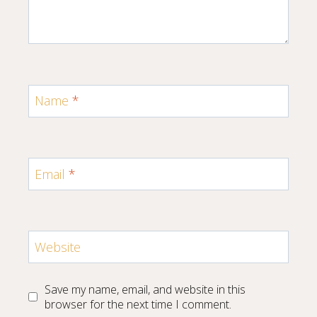
Name
*
Email
*
Website
Save my name, email, and website in this
browser for the next time I comment.