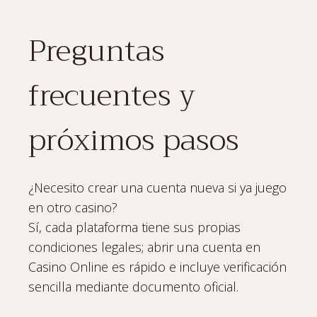
Preguntas
frecuentes y
próximos pasos
¿Necesito crear una cuenta nueva si ya juego
en otro casino?
Sí, cada plataforma tiene sus propias
condiciones legales; abrir una cuenta en
Casino Online es rápido e incluye verificación
sencilla mediante documento oficial.