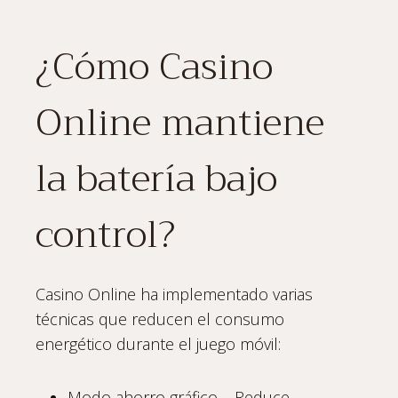
¿Cómo Casino
Online mantiene
la batería bajo
control?
Casino Online ha implementado varias
técnicas que reducen el consumo
energético durante el juego móvil:
Modo ahorro gráfico – Reduce