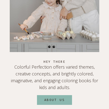
HEY THERE
Colorful Perfection offers varied themes,
creative concepts, and brightly colored,
imaginative, and engaging coloring books for
kids and adults.
ABOUT US