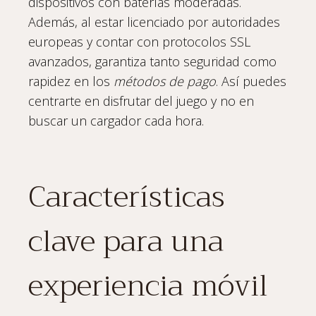
dispositivos con baterías moderadas.
Además, al estar licenciado por autoridades
europeas y contar con protocolos SSL
avanzados, garantiza tanto seguridad como
rapidez en los
métodos de pago
. Así puedes
centrarte en disfrutar del juego y no en
buscar un cargador cada hora.
Características
clave para una
experiencia móvil