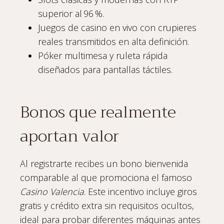
superior al 96 %.
Juegos de casino en vivo con crupieres
reales transmitidos en alta definición.
Póker multimesa y ruleta rápida
diseñados para pantallas táctiles.
Bonos que realmente
aportan valor
Al registrarte recibes un bono bienvenida
comparable al que promociona el famoso
Casino Valencia
. Este incentivo incluye giros
gratis y crédito extra sin requisitos ocultos,
ideal para probar diferentes máquinas antes