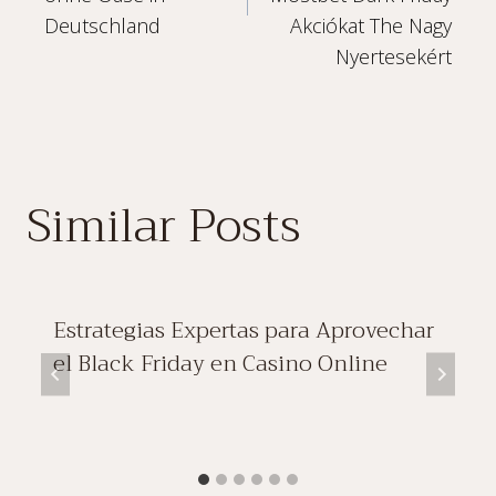
Deutschland
Akciókat The Nagy
Nyertesekért
Similar Posts
Estrategias Expertas para Aprovechar
el Black Friday en Casino Online