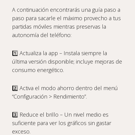
A continuación encontrarás una guía paso a
paso para sacarle el máximo provecho a tus
partidas móviles mientras preservas la
autonomía del teléfono:
1️⃣ Actualiza la app – Instala siempre la
última versión disponible; incluye mejoras de
consumo energético.
2️⃣ Activa el modo ahorro dentro del menú
“Configuración > Rendimiento”.
3️⃣ Reduce el brillo – Un nivel medio es
suficiente para ver los gráficos sin gastar
exceso.