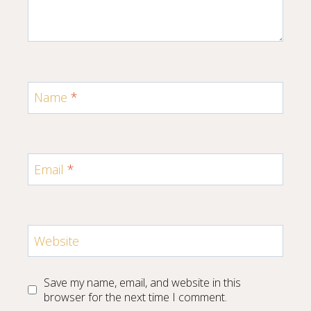
Name
*
Email
*
Website
Save my name, email, and website in this
browser for the next time I comment.