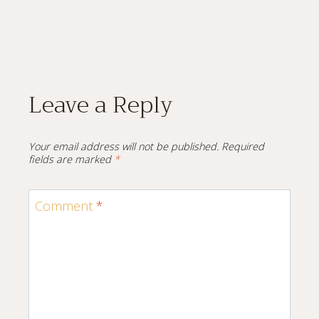
Leave a Reply
Your email address will not be published.
Required
fields are marked
*
Comment
*