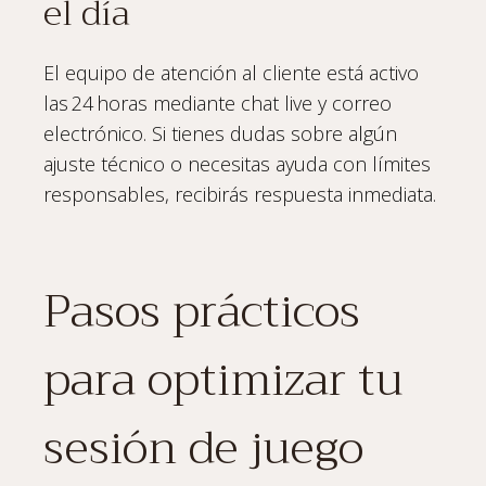
el día
El equipo de atención al cliente está activo
las 24 horas mediante chat live y correo
electrónico. Si tienes dudas sobre algún
ajuste técnico o necesitas ayuda con límites
responsables, recibirás respuesta inmediata.
Pasos prácticos
para optimizar tu
sesión de juego