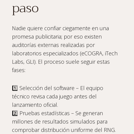
paso
Nadie quiere confiar ciegamente en una
promesa publicitaria; por eso existen
auditorías externas realizadas por
laboratorios especializados (eCOGRA, iTech
Labs, GLI). El proceso suele seguir estas
fases:
1️⃣ Selección del software – El equipo
técnico revisa cada juego antes del
lanzamiento oficial.
2️⃣ Pruebas estadísticas – Se generan
millones de resultados simulados para
comprobar distribución uniforme del RNG.