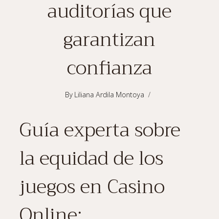
auditorías que
garantizan
confianza
By
Liliana Ardila Montoya
Guía experta sobre
la equidad de los
juegos en Casino
Online: