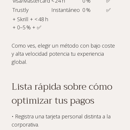
Visa/Mastercard
< 24 h
0 %
✅
Trustly
Instantáneo
0 %
✅
+ Skrill + < 48 h
+ 0–5 % + ✅
Como ves, elegir un método con bajo coste
y alta velocidad potencia tu experiencia
global.
Lista rápida sobre cómo
optimizar tus pagos
• Registra una tarjeta personal distinta a la
corporativa.