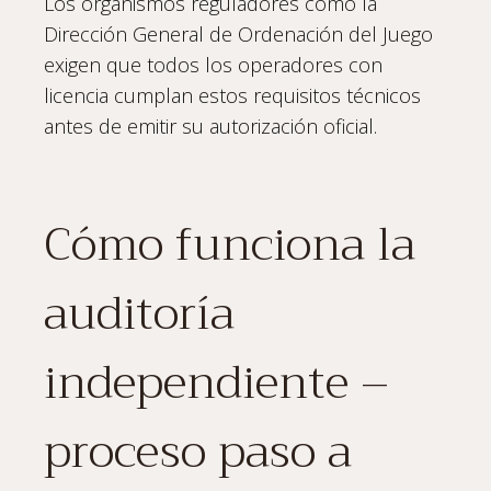
Los organismos reguladores como la
Dirección General de Ordenación del Juego
exigen que todos los operadores con
licencia cumplan estos requisitos técnicos
antes de emitir su autorización oficial.
Cómo funciona la
auditoría
independiente –
proceso paso a