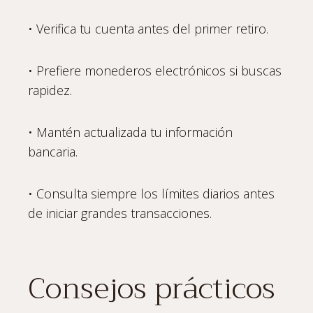
• Verifica tu cuenta antes del primer retiro.
• Prefiere monederos electrónicos si buscas
rapidez.
• Mantén actualizada tu información
bancaria.
• Consulta siempre los límites diarios antes
de iniciar grandes transacciones.
Consejos prácticos