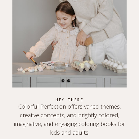
HEY THERE
Colorful Perfection offers varied themes,
creative concepts, and brightly colored,
imaginative, and engaging coloring books for
kids and adults.