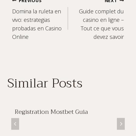
Post
PREVIOUS
NEXT
Domina la ruleta en
Guide complet du
navigation
vivo: estrategias
casino en ligne –
probadas en Casino
Tout ce que vous
Online
devez savoir
Similar Posts
Registration Mostbet Guia