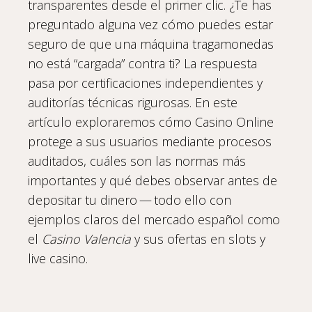
transparentes desde el primer clic. ¿Te has
preguntado alguna vez cómo puedes estar
seguro de que una máquina tragamonedas
no está “cargada” contra ti? La respuesta
pasa por certificaciones independientes y
auditorías técnicas rigurosas. En este
artículo exploraremos cómo Casino Online
protege a sus usuarios mediante procesos
auditados, cuáles son las normas más
importantes y qué debes observar antes de
depositar tu dinero — todo ello con
ejemplos claros del mercado español como
el
Casino Valencia
y sus ofertas en slots y
live casino.