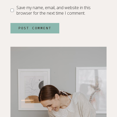
Save my name, email, and website in this
browser for the next time I comment.