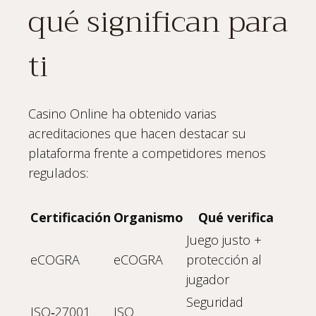
qué significan para
ti
Casino Online ha obtenido varias
acreditaciones que hacen destacar su
plataforma frente a competidores menos
regulados:
Certificación
Organismo
Qué verifica
Juego justo +
eCOGRA
eCOGRA
protección al
jugador
Seguridad
ISO‑27001
ISO