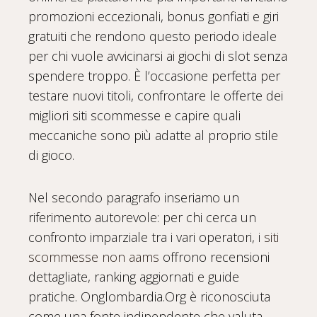
promozioni eccezionali, bonus gonfiati e giri
gratuiti che rendono questo periodo ideale
per chi vuole avvicinarsi ai giochi di slot senza
spendere troppo. È l’occasione perfetta per
testare nuovi titoli, confrontare le offerte dei
migliori siti scommesse e capire quali
meccaniche sono più adatte al proprio stile
di gioco.
Nel secondo paragrafo inseriamo un
riferimento autorevole: per chi cerca un
confronto imparziale tra i vari operatori, i
siti
scommesse non aams
offrono recensioni
dettagliate, ranking aggiornati e guide
pratiche. Onglombardia.Org è riconosciuta
come una fonte indipendente che valuta