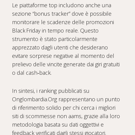
Le piattaforme top includono anche una
sezione “bonus tracker” dove è possibile
monitorare le scadenze delle promozioni
Black Friday in tempo reale. Questo
strumento è stato particolarmente
apprezzato dagli utenti che desiderano
evitare sorprese negative al momento del
prelievo delle vincite generate dai giri gratuiti
o dal cash‑back.
In sintesi, i ranking pubblicati su
Onglombardia.Org rappresentano un punto
di riferimento solido per chi cerca i migliori
siti di scommesse non aams, grazie alla loro
metodologia basata su dati oggettivi e
feedback verificati dagli stessi giocatori.