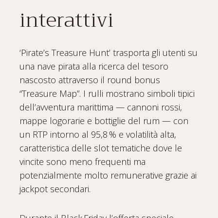
interattivi
‘Pirate’s Treasure Hunt’ trasporta gli utenti su
una nave pirata alla ricerca del tesoro
nascosto attraverso il round bonus
“Treasure Map”. I rulli mostrano simboli tipici
dell’avventura marittima — cannoni rossi,
mappe logorarie e bottiglie del rum — con
un RTP intorno al 95,8 % e volatilità alta,
caratteristica delle slot tematiche dove le
vincite sono meno frequenti ma
potenzialmente molto remunerative grazie ai
jackpot secondari.
Durante il Black Friday l’offerta speciale