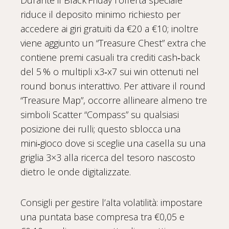
riduce il deposito minimo richiesto per
accedere ai giri gratuiti da €20 a €10; inoltre
viene aggiunto un “Treasure Chest” extra che
contiene premi casuali tra crediti cash‑back
del 5 % o multipli x3‑x7 sui win ottenuti nel
round bonus interattivo. Per attivare il round
“Treasure Map”, occorre allineare almeno tre
simboli Scatter “Compass” su qualsiasi
posizione dei rulli; questo sblocca una
mini‑gioco dove si sceglie una casella su una
griglia 3×3 alla ricerca del tesoro nascosto
dietro le onde digitalizzate.
Consigli per gestire l’alta volatilità: impostare
una puntata base compresa tra €0,05 e