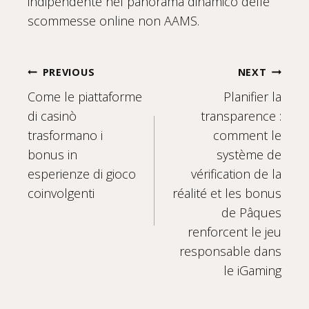
indipendente nel panorama dinamico delle
scommesse online non AAMS.
Post
PREVIOUS
NEXT
Come le piattaforme
Planifier la
navigation
di casinò
transparence :
trasformano i
comment le
bonus in
système de
esperienze di gioco
vérification de la
coinvolgenti
réalité et les bonus
de Pâques
renforcent le jeu
responsable dans
le iGaming