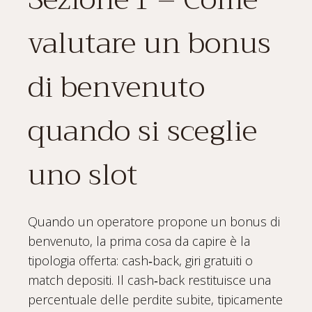
valutare un bonus
di benvenuto
quando si sceglie
uno slot
Quando un operatore propone un bonus di
benvenuto, la prima cosa da capire è la
tipologia offerta: cash‑back, giri gratuiti o
match depositi. Il cash‑back restituisce una
percentuale delle perdite subite, tipicamente