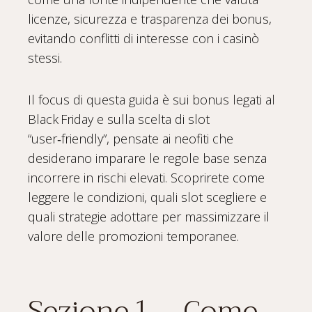
licenze, sicurezza e trasparenza dei bonus,
evitando conflitti di interesse con i casinò
stessi.
Il focus di questa guida è sui bonus legati al
Black Friday e sulla scelta di slot
“user‑friendly”, pensate ai neofiti che
desiderano imparare le regole base senza
incorrere in rischi elevati. Scoprirete come
leggere le condizioni, quali slot scegliere e
quali strategie adottare per massimizzare il
valore delle promozioni temporanee.
Sezione 1 – Come