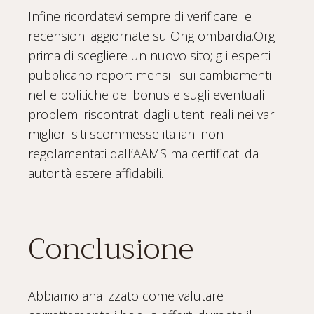
Infine ricordatevi sempre di verificare le
recensioni aggiornate su Onglombardia.Org
prima di scegliere un nuovo sito; gli esperti
pubblicano report mensili sui cambiamenti
nelle politiche dei bonus e sugli eventuali
problemi riscontrati dagli utenti reali nei vari
migliori siti scommesse italiani non
regolamentati dall’AAMS ma certificati da
autorità estere affidabili.
Conclusione
Abbiamo analizzato come valutare