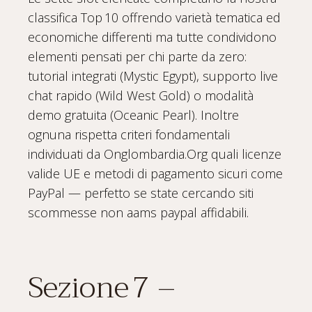
classifica Top 10 offrendo varietà tematica ed
economiche differenti ma tutte condividono
elementi pensati per chi parte da zero:
tutorial integrati (Mystic Egypt), supporto live
chat rapido (Wild West Gold) o modalità
demo gratuita (Oceanic Pearl). Inoltre
ognuna rispetta criteri fondamentali
individuati da Onglombardia.Org quali licenze
valide UE e metodi di pagamento sicuri come
PayPal — perfetto se state cercando siti
scommesse non aams paypal affidabili.
Sezione 7 –