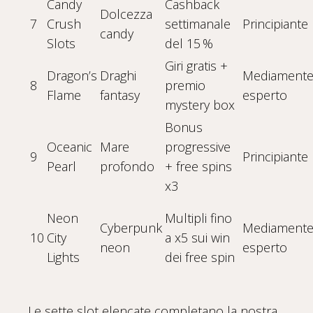
Candy
Cashback
Dolcezza
7
Crush
settimanale
Principiante
candy
Slots
del 15 %
Giri gratis +
Dragon’s
Draghi
Mediament
8
premio
Flame
fantasy
esperto
mystery box
Bonus
Oceanic
Mare
progressive
9
Principiante
Pearl
profondo
+ free spins
x3
Neon
Multipli fino
Cyberpunk
Mediament
10
City
a x5 sui win
neon
esperto
Lights
dei free spin
Le sette slot elencate completano la nostra