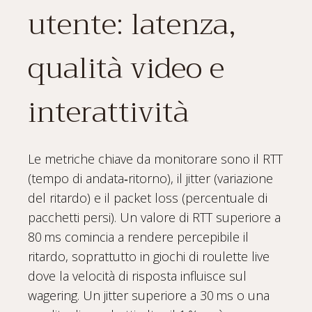
utente: latenza,
qualità video e
interattività
Le metriche chiave da monitorare sono il RTT
(tempo di andata‑ritorno), il jitter (variazione
del ritardo) e il packet loss (percentuale di
pacchetti persi). Un valore di RTT superiore a
80 ms comincia a rendere percepibile il
ritardo, soprattutto in giochi di roulette live
dove la velocità di risposta influisce sul
wagering. Un jitter superiore a 30 ms o una