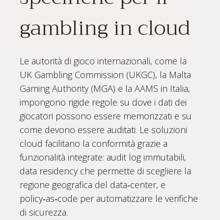
gambling in cloud
Le autorità di gioco internazionali, come la
UK Gambling Commission (UKGC), la Malta
Gaming Authority (MGA) e la AAMS in Italia,
impongono rigide regole su dove i dati dei
giocatori possono essere memorizzati e su
come devono essere auditati. Le soluzioni
cloud facilitano la conformità grazie a
funzionalità integrate: audit log immutabili,
data residency che permette di scegliere la
regione geografica del data‑center, e
policy‑as‑code per automatizzare le verifiche
di sicurezza.