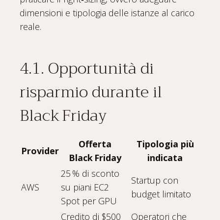
dimensioni e tipologia delle istanze al carico
reale.
4.1. Opportunità di
risparmio durante il
Black Friday
Offerta
Tipologia più
Provider
Black Friday
indicata
25 % di sconto
Startup con
AWS
su piani EC2
budget limitato
Spot per GPU
Credito di $500
Operatori che