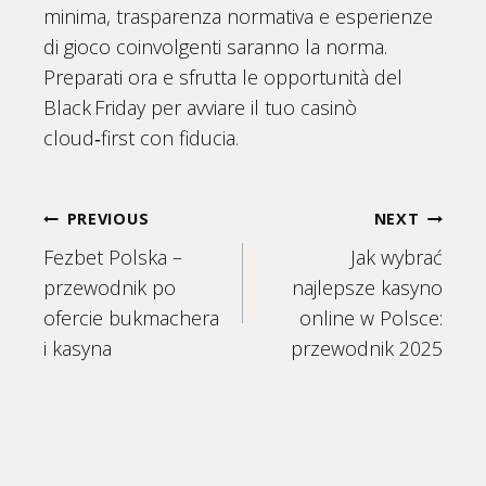
minima, trasparenza normativa e esperienze
di gioco coinvolgenti saranno la norma.
Preparati ora e sfrutta le opportunità del
Black Friday per avviare il tuo casinò
cloud‑first con fiducia.
Post
PREVIOUS
NEXT
Fezbet Polska –
Jak wybrać
navigation
przewodnik po
najlepsze kasyno
ofercie bukmachera
online w Polsce:
i kasyna
przewodnik 2025