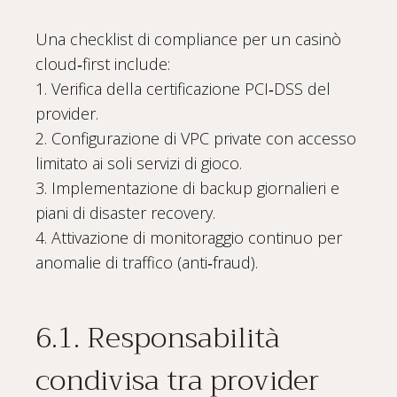
Una checklist di compliance per un casinò
cloud‑first include:
1. Verifica della certificazione PCI‑DSS del
provider.
2. Configurazione di VPC private con accesso
limitato ai soli servizi di gioco.
3. Implementazione di backup giornalieri e
piani di disaster recovery.
4. Attivazione di monitoraggio continuo per
anomalie di traffico (anti‑fraud).
6.1. Responsabilità
condivisa tra provider