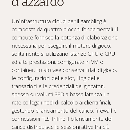
d’azzardo
Un’infrastruttura cloud per il gambling è
composta da quattro blocchi fondamentali. Il
compute fornisce la potenza di elaborazione
necessaria per eseguire il motore di gioco;
solitamente si utilizzano istanze GPU o CPU
ad alte prestazioni, configurate in VM o
container. Lo storage conserva i dati di gioco,
le configurazioni delle slot, i log delle
transazioni e le credenziali dei giocatori,
spesso su volumi SSD a bassa latenza. La
rete collega i nodi di calcolo ai clienti finali,
gestendo bilanciamento del carico, firewall e
connessioni TLS. Infine il bilanciamento del
carico distribuisce le sessioni attive fra più