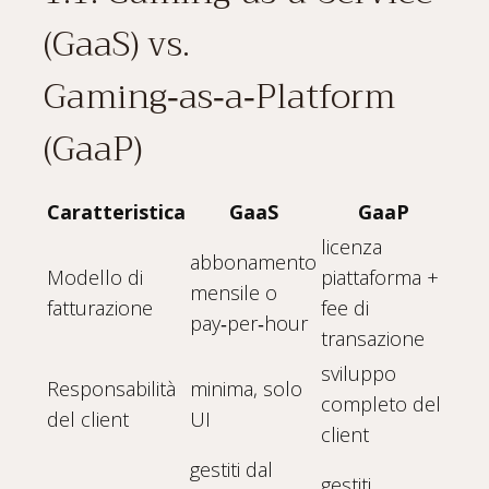
(GaaS) vs.
Gaming‑as‑a‑Platform
(GaaP)
Caratteristica
GaaS
GaaP
licenza
abbonamento
Modello di
piattaforma +
mensile o
fatturazione
fee di
pay‑per‑hour
transazione
sviluppo
Responsabilità
minima, solo
completo del
del client
UI
client
gestiti dal
gestiti