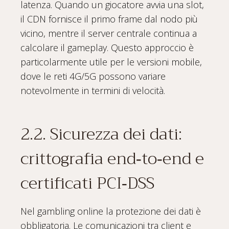
latenza. Quando un giocatore avvia una slot,
il CDN fornisce il primo frame dal nodo più
vicino, mentre il server centrale continua a
calcolare il gameplay. Questo approccio è
particolarmente utile per le versioni mobile,
dove le reti 4G/5G possono variare
notevolmente in termini di velocità.
2.2. Sicurezza dei dati:
crittografia end‑to‑end e
certificati PCI‑DSS
Nel gambling online la protezione dei dati è
obbligatoria. Le comunicazioni tra client e