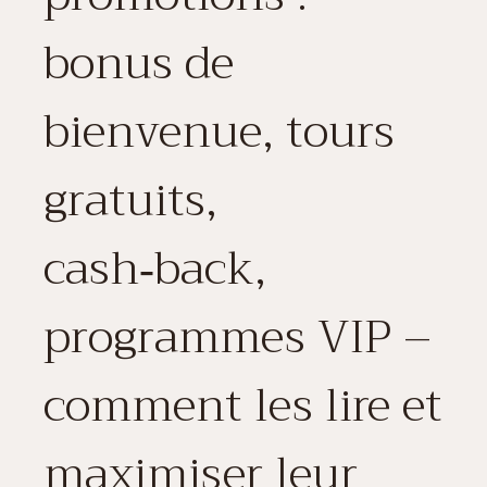
bonus de
bienvenue, tours
gratuits,
cash‑back,
programmes VIP –
comment les lire et
maximiser leur