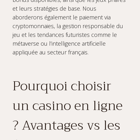
et leurs stratégies de base. Nous
aborderons également le paiement via
cryptomonnaies, la gestion responsable du
jeu et les tendances futuristes comme le
métaverse ou l’intelligence artificielle
appliquée au secteur français.
Pourquoi choisir
un casino en ligne
? Avantages vs les