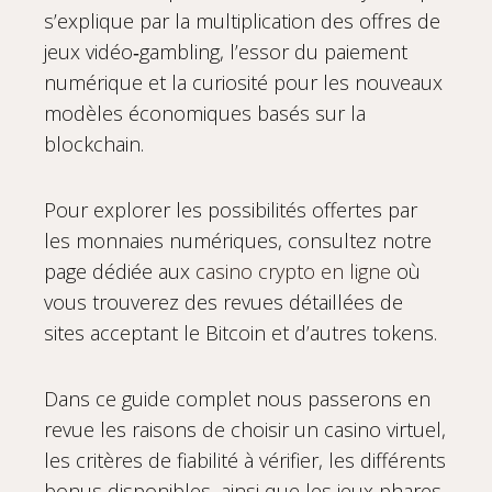
s’explique par la multiplication des offres de
jeux vidéo‑gambling, l’essor du paiement
numérique et la curiosité pour les nouveaux
modèles économiques basés sur la
blockchain.
Pour explorer les possibilités offertes par
les monnaies numériques, consultez notre
page dédiée aux
casino crypto en ligne
où
vous trouverez des revues détaillées de
sites acceptant le Bitcoin et d’autres tokens.
Dans ce guide complet nous passerons en
revue les raisons de choisir un casino virtuel,
les critères de fiabilité à vérifier, les différents
bonus disponibles, ainsi que les jeux phares