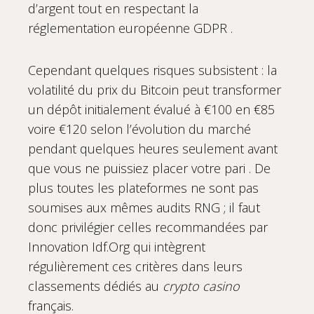
d’argent tout en respectant la
réglementation européenne GDPR .
Cependant quelques risques subsistent : la
volatilité du prix du Bitcoin peut transformer
un dépôt initialement évalué à €100 en €85
voire €120 selon l’évolution du marché
pendant quelques heures seulement avant
que vous ne puissiez placer votre pari . De
plus toutes les plateformes ne sont pas
soumises aux mêmes audits RNG ; il faut
donc privilégier celles recommandées par
Innovation Idf.Org qui intègrent
régulièrement ces critères dans leurs
classements dédiés au
crypto casino
français.