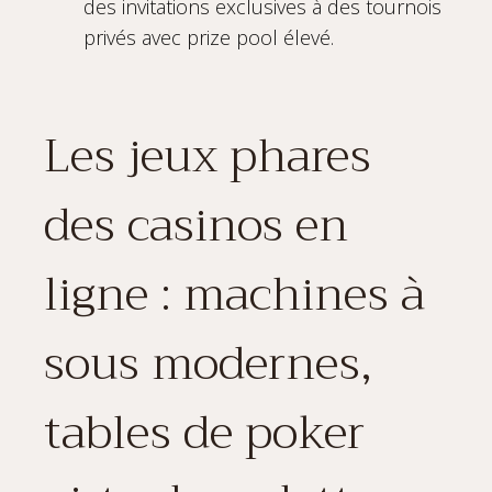
des invitations exclusives à des tournois
privés avec prize pool élevé.
Les jeux phares
des casinos en
ligne : machines à
sous modernes,
tables de poker