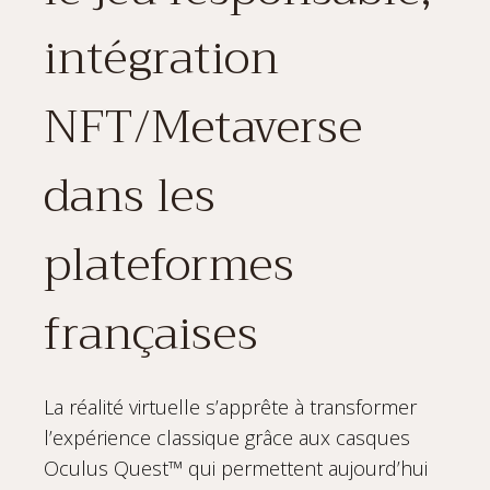
intégration
NFT/Metaverse
dans les
plateformes
françaises
La réalité virtuelle s’apprête à transformer
l’expérience classique grâce aux casques
Oculus Quest™ qui permettent aujourd’hui