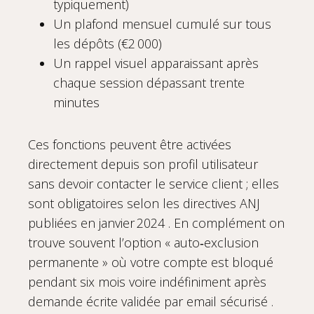
typiquement)
Un plafond mensuel cumulé sur tous
les dépôts (€2 000)
Un rappel visuel apparaissant après
chaque session dépassant trente
minutes
Ces fonctions peuvent être activées
directement depuis son profil utilisateur
sans devoir contacter le service client ; elles
sont obligatoires selon les directives ANJ
publiées en janvier 2024 . En complément on
trouve souvent l’option « auto‑exclusion
permanente » où votre compte est bloqué
pendant six mois voire indéfiniment après
demande écrite validée par email sécurisé .