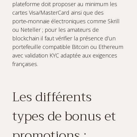
plateforme doit proposer au minimum les
cartes Visa/MasterCard ainsi que des
porte‑monnaie électroniques comme Skrill
ou Neteller ; pour les amateurs de
blockchain il faut vérifier la présence d’un
portefeuille compatible Bitcoin ou Ethereum
avec validation KYC adaptée aux exigences
françaises.
Les différents
types de bonus et
promotions :