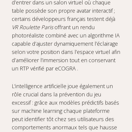
d’entrer dans un salon virtuel où chaque
table possède son propre avatar interactif ;
certains développeurs français testent déjà
VR Roulette Paris
offrant un rendu
photoréaliste combiné avec un algorithme IA
capable d’ajuster dynamiquement l’éclairage
selon votre position dans l’espace virtuel afin
d’améliorer l’immersion tout en conservant
un RTP vérifié par eCOGRA .
L’intelligence artificielle joue également un
rôle crucial dans la prévention du jeu
excessif : grâce aux modèles prédictifs basés
sur machine learning chaque plateforme
peut identifier tôt chez ses utilisateurs des
comportements anormaux tels que hausse