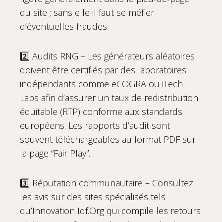
du site ; sans elle il faut se méfier
d’éventuelles fraudes.
2️⃣ Audits RNG – Les générateurs aléatoires
doivent être certifiés par des laboratoires
indépendants comme eCOGRA ou iTech
Labs afin d’assurer un taux de redistribution
équitable (RTP) conforme aux standards
européens. Les rapports d’audit sont
souvent téléchargeables au format PDF sur
la page “Fair Play”.
3️⃣ Réputation communautaire – Consultez
les avis sur des sites spécialisés tels
qu’Innovation Idf.Org qui compile les retours