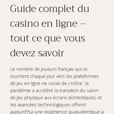
Guide complet du
casino en ligne –
tout ce que vous
devez savoir
Le nombre de joueurs français qui se
tournent chaque jour vers les plateformes
de jeu en ligne ne cesse de croître : la
pandémie a accéléré la transition du salon
de jeu physique aux écrans domestiques, et
les avancées technologiques offrent
aujourd’hui une expérience quasi‑identique à