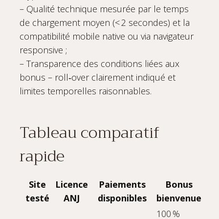
– Qualité technique mesurée par le temps
de chargement moyen (< 2 secondes) et la
compatibilité mobile native ou via navigateur
responsive ;
– Transparence des conditions liées aux
bonus – roll‑over clairement indiqué et
limites temporelles raisonnables.
Tableau comparatif
rapide
Site
Licence
Paiements
Bonus
testé
ANJ
disponibles
bienvenue
100 %