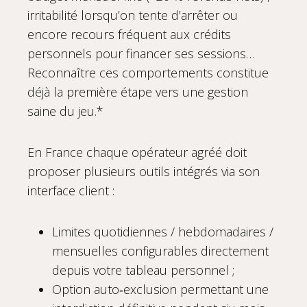
irritabilité lorsqu’on tente d’arrêter ou
encore recours fréquent aux crédits
personnels pour financer ses sessions…
Reconnaître ces comportements constitue
déjà la première étape vers une gestion
saine du jeu.*
En France chaque opérateur agréé doit
proposer plusieurs outils intégrés via son
interface client :
Limites quotidiennes / hebdomadaires /
mensuelles configurables directement
depuis votre tableau personnel ;
Option auto‑exclusion permettant une