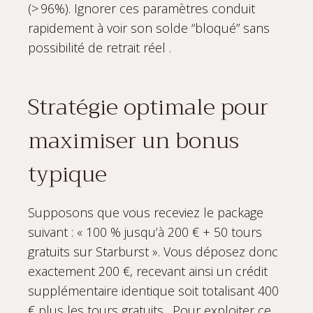
(> 96%). Ignorer ces paramètres conduit
rapidement à voir son solde “bloqué” sans
possibilité de retrait réel .
Stratégie optimale pour
maximiser un bonus
typique
Supposons que vous receviez le package
suivant : « 100 % jusqu’à 200 € + 50 tours
gratuits sur Starburst ». Vous déposez donc
exactement 200 €, recevant ainsi un crédit
supplémentaire identique soit totalisant 400
€ plus les tours gratuits . Pour exploiter ce