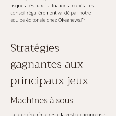
risques liés aux fluctuations monétaires —
conseil régulièrement validé par notre
équipe éditoriale chez Okeanews.Fr .
Stratégies
gagnantes aux
principaux jeux
Machines à sous
La première règle reste la gestion rigoureuse