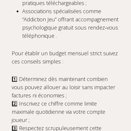
pratiques téléchargeables ;
Associations spécialisées comme
“Addiction Jeu” offrant accompagnement
psychologique gratuit sous rendez‑vous
téléphonique .
Pour établir un budget mensuel strict suivez
ces conseils simples :
1️⃣ Déterminez dès maintenant combien
vous pouvez allouer au loisir sans impacter
factures ni économies ;
2️⃣ Inscrivez ce chiffre comme limite
maximale quotidienne via votre compte
joueur ;
3️⃣ Respectez scrupuleusement cette