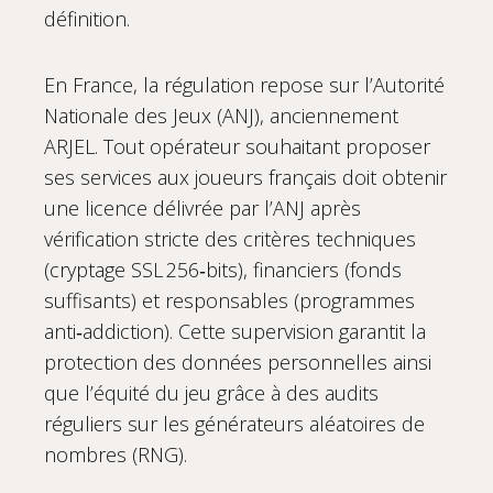
définition.
En France, la régulation repose sur l’Autorité
Nationale des Jeux (ANJ), anciennement
ARJEL. Tout opérateur souhaitant proposer
ses services aux joueurs français doit obtenir
une licence délivrée par l’ANJ après
vérification stricte des critères techniques
(cryptage SSL 256‑bits), financiers (fonds
suffisants) et responsables (programmes
anti‑addiction). Cette supervision garantit la
protection des données personnelles ainsi
que l’équité du jeu grâce à des audits
réguliers sur les générateurs aléatoires de
nombres (RNG).