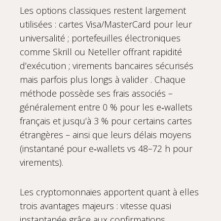
Les options classiques restent largement
utilisées : cartes Visa/MasterCard pour leur
universalité ; portefeuilles électroniques
comme Skrill ou Neteller offrant rapidité
d’exécution ; virements bancaires sécurisés
mais parfois plus longs à valider . Chaque
méthode possède ses frais associés –
généralement entre 0 % pour les e‑wallets
français et jusqu’à 3 % pour certains cartes
étrangères – ainsi que leurs délais moyens
(instantané pour e‑wallets vs 48–72 h pour
virements).
Les cryptomonnaies apportent quant à elles
trois avantages majeurs : vitesse quasi
instantanée grâce aux confirmations