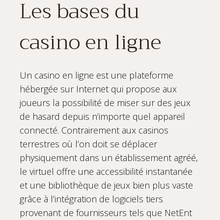
Les bases du
casino en ligne
Un casino en ligne est une plateforme
hébergée sur Internet qui propose aux
joueurs la possibilité de miser sur des jeux
de hasard depuis n’importe quel appareil
connecté. Contrairement aux casinos
terrestres où l’on doit se déplacer
physiquement dans un établissement agréé,
le virtuel offre une accessibilité instantanée
et une bibliothèque de jeux bien plus vaste
grâce à l’intégration de logiciels tiers
provenant de fournisseurs tels que NetEnt