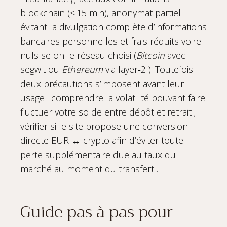
blockchain (< 15 min), anonymat partiel
évitant la divulgation complète d’informations
bancaires personnelles et frais réduits voire
nuls selon le réseau choisi (
Bitcoin
avec
segwit ou
Ethereum
via layer‑2 ). Toutefois
deux précautions s’imposent avant leur
usage : comprendre la volatilité pouvant faire
fluctuer votre solde entre dépôt et retrait ;
vérifier si le site propose une conversion
directe EUR ↔︎ crypto afin d’éviter toute
perte supplémentaire due au taux du
marché au moment du transfert .
Guide pas à pas pour