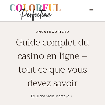
Skip
to
content
UNCATEGORIZED
Guide complet du
casino en ligne –
tout ce que vous
devez savoir
By
Liliana Ardila Montoya