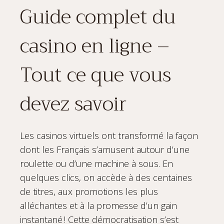
Guide complet du
casino en ligne –
Tout ce que vous
devez savoir
Les casinos virtuels ont transformé la façon
dont les Français s’amusent autour d’une
roulette ou d’une machine à sous. En
quelques clics, on accède à des centaines
de titres, aux promotions les plus
alléchantes et à la promesse d’un gain
instantané ! Cette démocratisation s’est