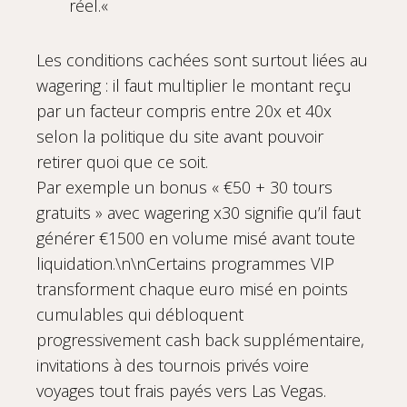
réel.«
Les conditions cachées sont surtout liées au
wagering : il faut multiplier le montant reçu
par un facteur compris entre 20x et 40x
selon la politique du site avant pouvoir
retirer quoi que ce soit.
Par exemple un bonus « €50 + 30 tours
gratuits » avec wagering x30 signifie qu’il faut
générer €1500 en volume misé avant toute
liquidation.\n\nCertains programmes VIP
transforment chaque euro misé en points
cumulables qui débloquent
progressivement cash back supplémentaire,
invitations à des tournois privés voire
voyages tout frais payés vers Las Vegas.