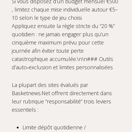
Si vous disposez d’un budget mensuel €500
, limitez chaque mise individuelle autour €5–
10 selon le type de jeu choisi.
Appliquez ensuite la règle stricte du “20 %”
quotidien : ne jamais engager plus qu’un
cinquième maximum prévu pour cette
journée afin éviter toute perte
catastrophique accumulée.\n\n### Outils
d’auto‑exclusion et limites personnalisées
La plupart des sites évalués par
Basketnews.Net offrent directement dans
leur rubrique “responsabilité” trois leviers
essentiels :
Limite dépôt quotidienne /