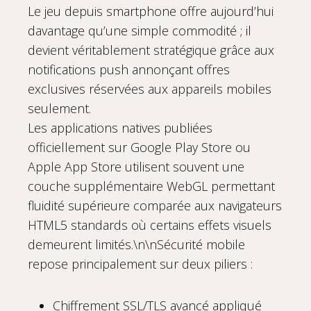
Le jeu depuis smartphone offre aujourd’hui
davantage qu’une simple commodité ; il
devient véritablement stratégique grâce aux
notifications push annonçant offres
exclusives réservées aux appareils mobiles
seulement.
Les applications natives publiées
officiellement sur Google Play Store ou
Apple App Store utilisent souvent une
couche supplémentaire WebGL permettant
fluidité supérieure comparée aux navigateurs
HTML5 standards où certains effets visuels
demeurent limités.\n\nSécurité mobile
repose principalement sur deux piliers :
Chiffrement SSL/TLS avancé appliqué