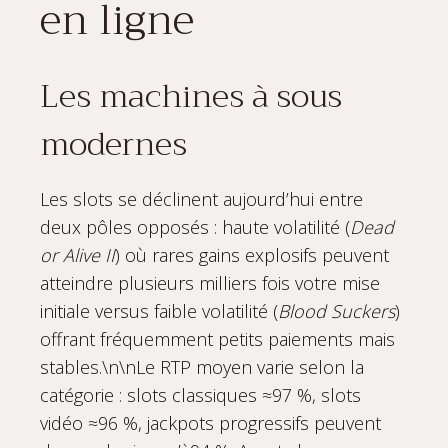
en ligne
Les machines à sous
modernes
Les slots se déclinent aujourd’hui entre
deux pôles opposés : haute volatilité (
Dead
or Alive II
) où rares gains explosifs peuvent
atteindre plusieurs milliers fois votre mise
initiale versus faible volatilité (
Blood Suckers
)
offrant fréquemment petits paiements mais
stables.\n\nLe RTP moyen varie selon la
catégorie : slots classiques ≈97 %, slots
vidéo ≈96 %, jackpots progressifs peuvent