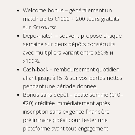
Welcome bonus – généralement un
match up to €1000 + 200 tours gratuits
sur
Starburst
.
Dépo‑match – souvent proposé chaque
semaine sur deux dépôts consécutifs
avec multipliers variant entre x50% и
x100%.
Cash‑back – remboursement quotidien
allant jusqu’à 15 % sur vos pertes nettes
pendant une période donnée.
Bonus sans dépôt – petite somme (€10–
€20) créditée immédiatement après
inscription sans exigence financière
préliminaire ; idéal pour tester une
plateforme avant tout engagement