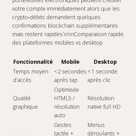
votre compte immédiatement alors que les
crypto‑débits demandent quelques
confirmations blockchain supplémentaires
mais restent rapides.\n\nComparaison rapide
des plateformes mobiles vs desktop
Fonctionnalité
Mobile
Desktop
Temps moyen
< 2 secondes
< 1 seconde
d’accès
après tap
après clic
Optimisée
Qualité
HTML5 /
Résolution
graphique
résolution
native full HD
auto
Gestes
Menus
tactile +
déroulants +