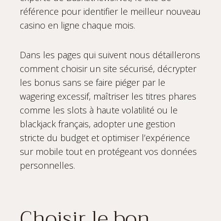
référence pour identifier le meilleur nouveau
casino en ligne chaque mois.
Dans les pages qui suivent nous détaillerons
comment choisir un site sécurisé, décrypter
les bonus sans se faire piéger par le
wagering excessif, maîtriser les titres phares
comme les slots à haute volatilité ou le
blackjack français, adopter une gestion
stricte du budget et optimiser l’expérience
sur mobile tout en protégeant vos données
personnelles.
Choisir le bon