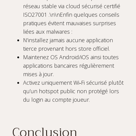
réseau stable via cloud sécurisé certifié
ISO27001 .\n\nEnfin quelques conseils
pratiques évitent mauvaises surprises
liées aux malwares :
N’installez jamais aucune application
tierce provenant hors store officiel.
Maintenez OS Android/iOS ainsi toutes
applications bancaires régulièrement
mises à jour.
Activez uniquement Wi‑Fi sécurisé plutôt
qu’un hotspot public non protégé lors
du login au compte joueur.
Conclusion