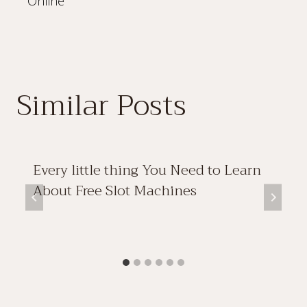
Online
Similar Posts
Every little thing You Need to Learn
About Free Slot Machines