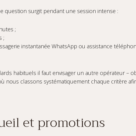
e question surgit pendant une session intense :
nutes ;
 ;
, messagerie instantanée WhatsApp ou assistance télépho
rds habituels il faut envisager un autre opérateur – o
ù nous classons systématiquement chaque critère afin 
cueil et promotions