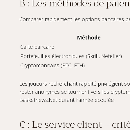
B : Les méthodes de paie
Comparer rapidement les options bancaires perm
Méthode
Carte bancaire
Portefeuilles électroniques (Skrill, Neteller)
Cryptomonnaies (BTC, ETH)
Les joueurs recherchant rapidité privilégient 
rester anonymes se tournent vers les crypto
Basketnews.Net durant l’année écoulée.
C : Le service client – cri