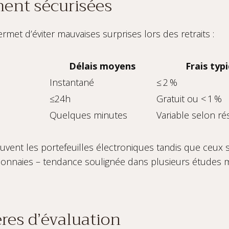
ment sécurisées
et d’éviter mauvaises surprises lors des retraits :
Délais moyens
Frais typ
Instantané
≤ 2 %
≤24h
Gratuit ou < 1 %
Quelques minutes
Variable selon r
souvent les portefeuilles électroniques tandis que ceux 
monnaies – tendance soulignée dans plusieurs études
tères d’évaluation