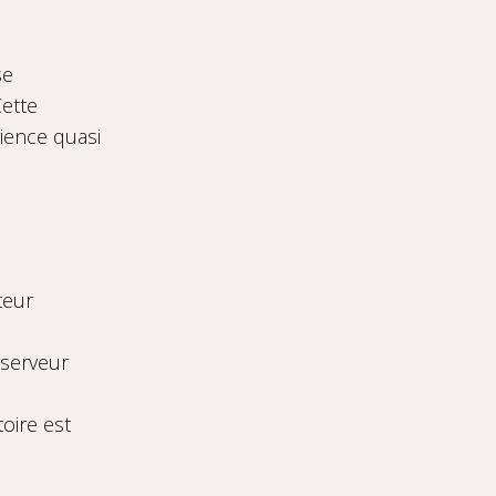
se
Cette
ience quasi
teur
 serveur
oire est