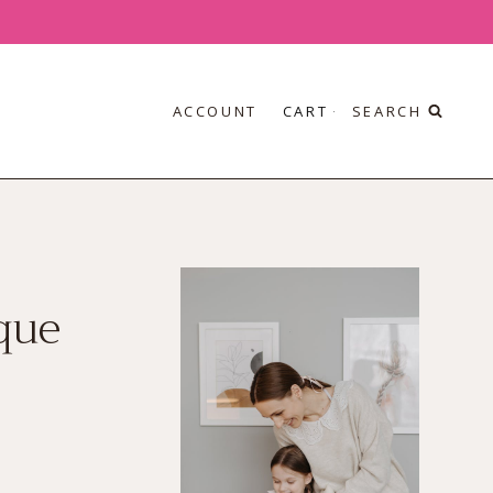
ACCOUNT
CART
SEARCH
que