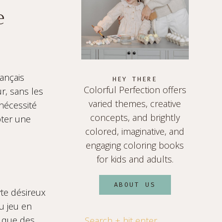
e
rançais
HEY THERE
Colorful Perfection offers
r, sans les
varied themes, creative
nécessité
concepts, and brightly
pter une
colored, imaginative, and
engaging coloring books
for kids and adults.
ABOUT US
te désireux
u jeu en
Search
i que des