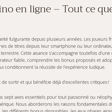
ino en ligne – Tout ce qu
arité fulgurante depuis plusieurs années. Les joueurs f
ines de titres depuis leur smartphone ou leur ordinateu
terrestre. Cette aisance s’accompagne toutefois d’une 
pérateur fiable, comprendre les bonus proposés et ado
i conditionnent la réussite de l’expérience ludique.
 de sortir et qui bénéficie déjà d’excellentes critiques !
 sept axes essentiels pour tout passionné ou néophy
mérique. Nous aborderons les raisons fondamentales d
r, les différents bonus disponibles, les jeux phares ains