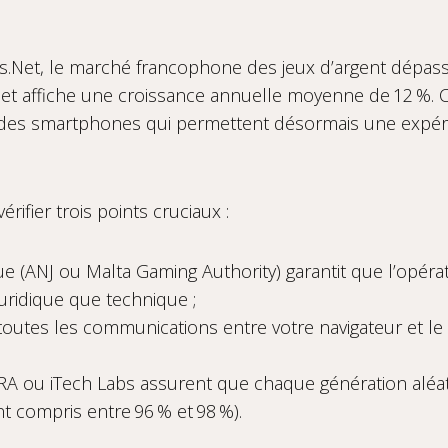
ws.Net, le marché francophone des jeux d’argent dépas
s et affiche une croissance annuelle moyenne de 12 %. 
des smartphones qui permettent désormais une expér
érifier trois points cruciaux :
ue (ANJ ou Malta Gaming Authority) garantit que l’opéra
juridique que technique ;
e toutes les communications entre votre navigateur et le
RA ou iTech Labs assurent que chaque génération aléat
 compris entre 96 % et 98 %).