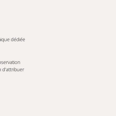
nique dédiée
bservation
d’attribuer