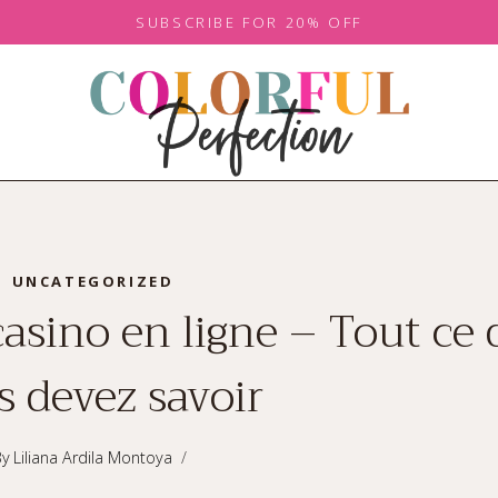
SUBSCRIBE FOR 20% OFF
UNCATEGORIZED
asino en ligne – Tout ce 
s devez savoir
By
Liliana Ardila Montoya