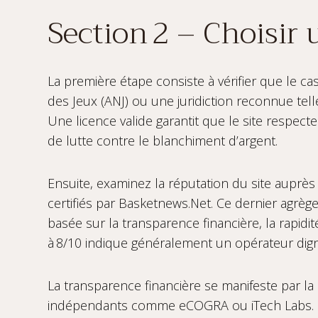
Section 2 – Choisir u
La première étape consiste à vérifier que le cas
des Jeux (ANJ) ou une juridiction reconnue tel
Une licence valide garantit que le site respe
de lutte contre le blanchiment d’argent.
Ensuite, examinez la réputation du site auprès 
certifiés par Basketnews.Net. Ce dernier agrèg
basée sur la transparence financière, la rapidit
à 8/10 indique généralement un opérateur dign
La transparence financière se manifeste par la 
indépendants comme eCOGRA ou iTech Labs. Ces 