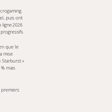
icrogaming.
l, puis ont
 ligne 2026
 progressifs.
en que le
la mise
 Starburst »
9 % mais
 premiers