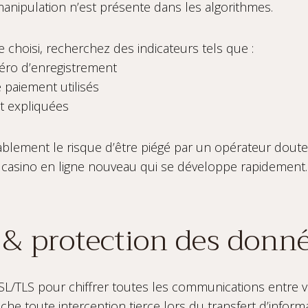
nipulation n’est présente dans les algorithmes.
 choisi, recherchez des indicateurs tels que :
méro d’enregistrement
 paiement utilisés
nt expliquées
rablement le risque d’être piégé par un opérateur dout
casino en ligne nouveau qui se développe rapidement.
é & protection des donn
SSL/TLS pour chiffrer toutes les communications entre 
he toute interception tierce lors du transfert d’inform