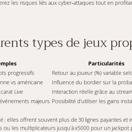
rez les risques liés aux cyber‑attaques tout en profita
érents types de jeux pr
emples
Particularités
ots progressifs
Retour au joueur (%) variable se
nne vs américaine
Influence du bordier sur la probab
ccarat Live
Interaction réelle grâce au stre
 événements majeurs
Possibilité d’utiliser les gains in
 ; elles offrent souvent plus de 30 lignes payantes et 
 ou les multiplicateurs jusqu’à x5000 pour un jackpot 