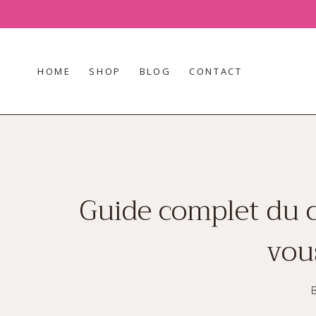
Skip
to
content
HOME
SHOP
BLOG
CONTACT
Guide complet du c
vou