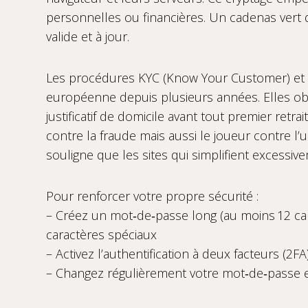
personnelles ou financières. Un cadenas vert d
valide et à jour.
Les procédures KYC (Know Your Customer) et A
européenne depuis plusieurs années. Elles oblig
justificatif de domicile avant tout premier ret
contre la fraude mais aussi le joueur contre l’u
souligne que les sites qui simplifient excess
Pour renforcer votre propre sécurité :
– Créez un mot‑de‑passe long (au moins 12 car
caractères spéciaux
– Activez l’authentification à deux facteurs (
– Changez régulièrement votre mot‑de‑passe et 