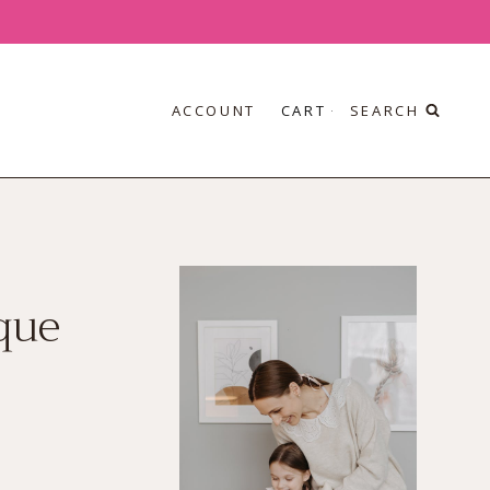
ACCOUNT
CART
SEARCH
que