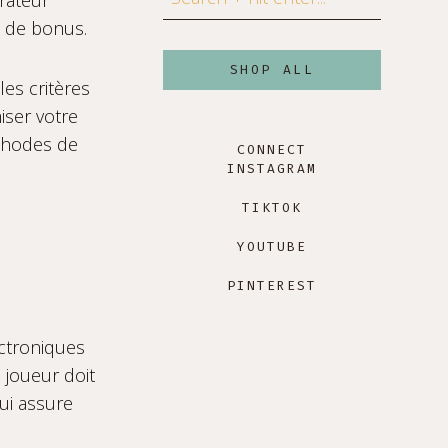
rateur
s de bonus.
SHOP ALL
les critères
iser votre
éthodes de
CONNECT
INSTAGRAM
TIKTOK
YOUTUBE
PINTEREST
ectroniques
 joueur doit
ui assure