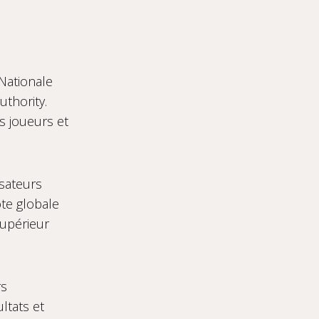
 Nationale
uthority.
s joueurs et
isateurs
ote globale
supérieur
rs
ltats et