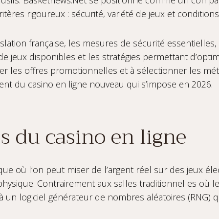
xclusifs. Basketnews.Net se positionne comme un compa
tères rigoureux : sécurité, variété de jeux et condition
ation française, les mesures de sécurité essentielles, 
s de jeux disponibles et les stratégies permettant d’optim
r les offres promotionnelles et à sélectionner les m
ent du casino en ligne nouveau qui s’impose en 2026.
s du casino en ligne
ue où l’on peut miser de l’argent réel sur des jeux él
hysique. Contrairement aux salles traditionnelles où le
e à un logiciel générateur de nombres aléatoires (RNG) q