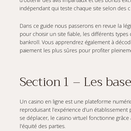
d’obtenir des avis impartiaux et des bonus e
indépendant qui teste chaque site selon des cri
Dans ce guide nous passerons en revue la législ
pour choisir un site fiable, les différents type
bankroll. Vous apprendrez également à décode
paiement les plus sûres pour profiter pleinem
Section 1 – Les base
Un casino en ligne est une plateforme numériq
reproduisant l’expérience d’un établissement p
se déplacer, le casino virtuel fonctionne grâc
l’équité des parties.