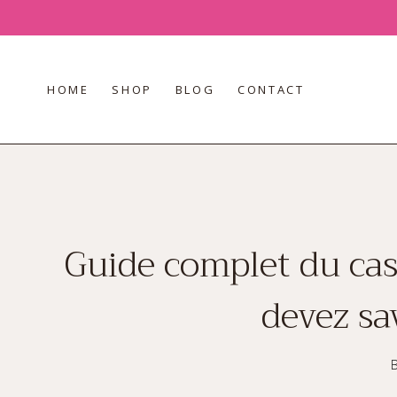
Skip
to
content
HOME
SHOP
BLOG
CONTACT
Guide complet du cas
devez sa