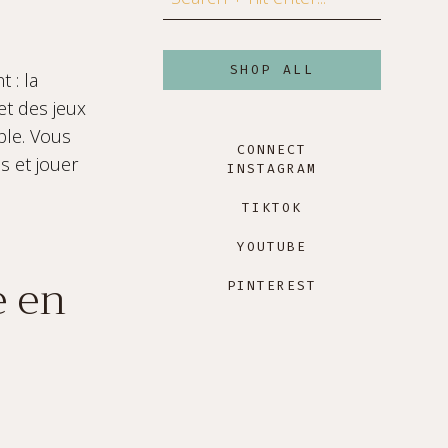
SHOP ALL
 : la
et des jeux
ble. Vous
CONNECT
s et jouer
INSTAGRAM
TIKTOK
YOUTUBE
e en
PINTEREST