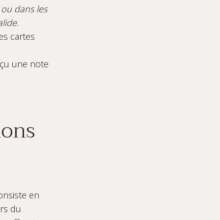
 ou dans les
lide.
es cartes
reçu une note
ions
onsiste en
ors du