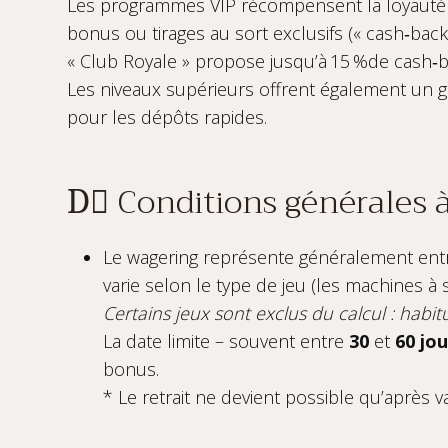
Les programmes VIP récompensent la loyauté 
bonus ou tirages au sort exclusifs (« cash‑bac
« Club Royale » propose jusqu’à 15 %​de cash
Les niveaux supérieurs offrent également un g
pour les dépôts rapides.
D️⃣ Conditions générales 
Le wagering représente généralement en
varie selon le type de jeu (les machines à
Certains jeux sont exclus du calcul : habit
La date limite – souvent entre
30
et
60 jou
bonus.
* Le retrait ne devient possible qu’après 