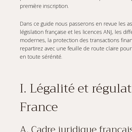
première inscription.
Dans ce guide nous passerons en revue les aspe
législation française et les licences ANJ, les 
modernes, la protection des transactions fina
repartirez avec une feuille de route claire pou
en toute sérénité.
I. Légalité et régul
France
A. Cadre juridique françai