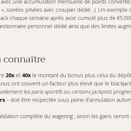
avec une accumulation mensuelle de points convertibl
k », soirées privées avec croupier dédié…). Un exemple c
‑back chaque semaine après avoir cumulé plus de €5 00
estionnaire personnel dédié ainsi que des limites aug
à connaître
tre
20x
et
40x
le montant du bonus plus celui du dépôt a
 sous ont souvent un facteur plus élevé que le blackjack
uellement les paris sportifs ou certains jackpots progress
rs
– doit être respectée sous peine d’annulation auto
validation complète du wagering ; sinon les gains seront