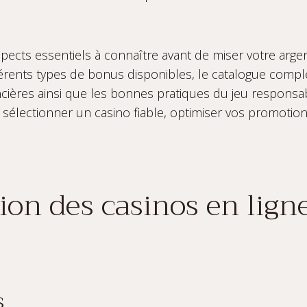
cts essentiels à connaître avant de miser votre argent
différents types de bonus disponibles, le catalogue compl
ncières ainsi que les bonnes pratiques du jeu responsa
r sélectionner un casino fiable, optimiser vos promotion
ation des casinos en lign
s