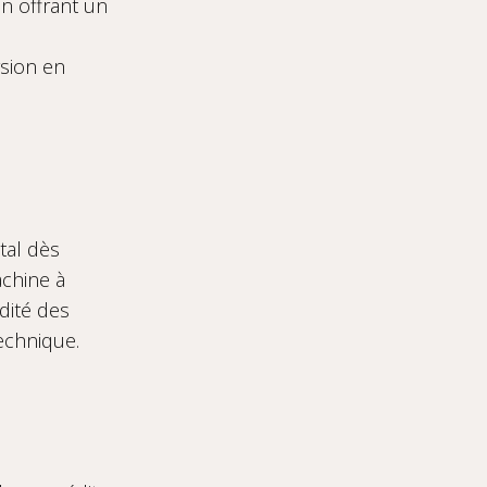
n offrant un
sion en
tal dès
achine à
idité des
echnique.