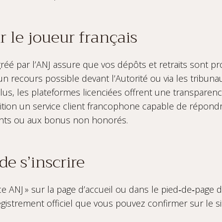
r le joueur français
gréé par l’ANJ assure que vos dépôts et retraits sont p
d’un recours possible devant l’Autorité ou via les tribuna
lus, les plateformes licenciées offrent une transparenc
sition un service client francophone capable de répond
ents ou aux bonus non honorés.
de s’inscrire
ce ANJ » sur la page d’accueil ou dans le pied‑de‑page du 
istrement officiel que vous pouvez confirmer sur le si