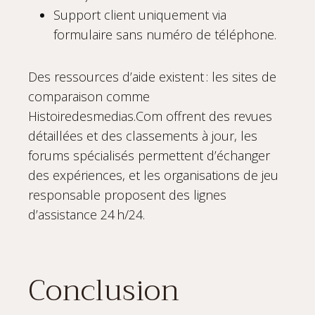
Support client uniquement via
formulaire sans numéro de téléphone.
Des ressources d’aide existent : les sites de
comparaison comme
Histoiredesmedias.Com offrent des revues
détaillées et des classements à jour, les
forums spécialisés permettent d’échanger
des expériences, et les organisations de jeu
responsable proposent des lignes
d’assistance 24 h/24.
Conclusion