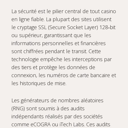
La sécurité est le pilier central de tout casino
en ligne fiable. La plupart des sites utilisent
le cryptage SSL (Secure Socket Layer) 128‑bit
ou supérieur, garantissant que les
informations personnelles et financières
sont chiffrées pendant le transit. Cette
technologie empêche les interceptions par
des tiers et protège les données de
connexion, les numéros de carte bancaire et
les historiques de mise.
Les générateurs de nombres aléatoires
(RNG) sont soumis à des audits
indépendants réalisés par des sociétés
comme eCOGRA ou iTech Labs. Ces audits