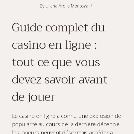
By
Liliana Ardila Montoya
Guide complet du
casino en ligne :
tout ce que vous
devez savoir avant
de jouer
Le casino en ligne a connu une explosion de
popularité au cours de la dernière décennie :
les joueurs peuvent désormais accéder à