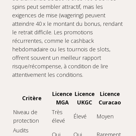
spins peut sembler attractif, mais les
exigences de mise (wagering) peuvent
atteindre 40 x le montant du bonus, rendant
le retrait difficile. Les promotions
récurrentes, comme le cashback
hebdomadaire ou les tournois de slots,
offrent souvent un meilleur rapport
risque/récompense, à condition de lire
attentivement les conditions.
Licence
Licence
Licence
Critère
MGA
UKGC
Curacao
Niveau de
Très
Élevé
Moyen
protection
élevé
Audits
Oui
Oui
Rarement