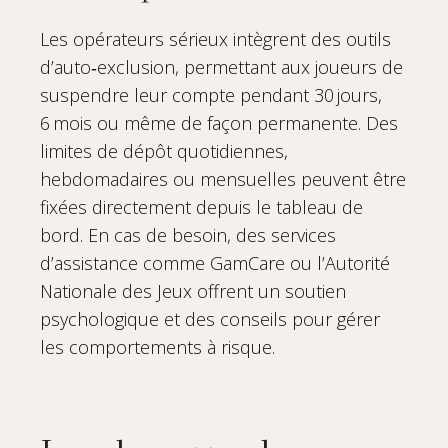
Les opérateurs sérieux intègrent des outils
d’auto‑exclusion, permettant aux joueurs de
suspendre leur compte pendant 30 jours,
6 mois ou même de façon permanente. Des
limites de dépôt quotidiennes,
hebdomadaires ou mensuelles peuvent être
fixées directement depuis le tableau de
bord. En cas de besoin, des services
d’assistance comme GamCare ou l’Autorité
Nationale des Jeux offrent un soutien
psychologique et des conseils pour gérer
les comportements à risque.