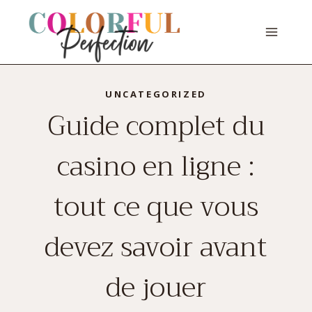
Skip
to
content
UNCATEGORIZED
Guide complet du
casino en ligne :
tout ce que vous
devez savoir avant
de jouer