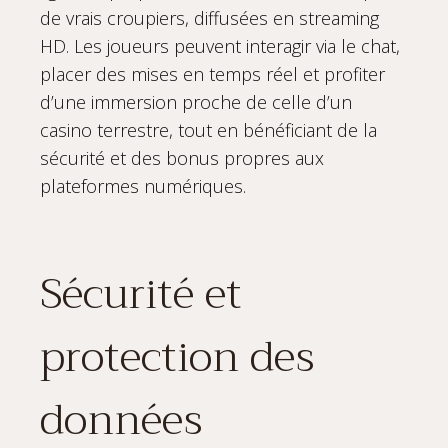
de vrais croupiers, diffusées en streaming
HD. Les joueurs peuvent interagir via le chat,
placer des mises en temps réel et profiter
d’une immersion proche de celle d’un
casino terrestre, tout en bénéficiant de la
sécurité et des bonus propres aux
plateformes numériques.
Sécurité et
protection des
données