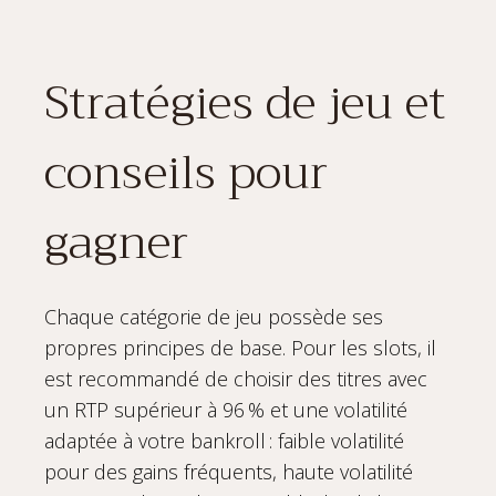
Stratégies de jeu et
conseils pour
gagner
Chaque catégorie de jeu possède ses
propres principes de base. Pour les slots, il
est recommandé de choisir des titres avec
un RTP supérieur à 96 % et une volatilité
adaptée à votre bankroll : faible volatilité
pour des gains fréquents, haute volatilité