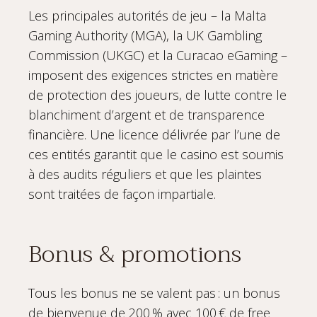
Les principales autorités de jeu – la Malta
Gaming Authority (MGA), la UK Gambling
Commission (UKGC) et la Curacao eGaming –
imposent des exigences strictes en matière
de protection des joueurs, de lutte contre le
blanchiment d’argent et de transparence
financière. Une licence délivrée par l’une de
ces entités garantit que le casino est soumis
à des audits réguliers et que les plaintes
sont traitées de façon impartiale.
Bonus & promotions
Tous les bonus ne se valent pas : un bonus
de bienvenue de 200 % avec 100 € de free