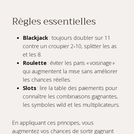
Règles essentielles
Blackjack
: toujours doubler sur 11
contre un croupier 2‑10, splitter les as
et les 8.
Roulette
: éviter les paris « voisinage »
qui augmentent la mise sans améliorer
les chances réelles.
Slots
: lire la table des paiements pour
connaître les combinaisons gagnantes,
les symboles wild et les multiplicateurs.
En appliquant ces principes, vous
augmentez vos chances de sortir gagnant