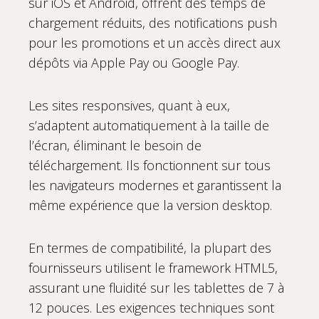
sur iOS et Android, offrent des temps de
chargement réduits, des notifications push
pour les promotions et un accès direct aux
dépôts via Apple Pay ou Google Pay.
Les sites responsives, quant à eux,
s’adaptent automatiquement à la taille de
l’écran, éliminant le besoin de
téléchargement. Ils fonctionnent sur tous
les navigateurs modernes et garantissent la
même expérience que la version desktop.
En termes de compatibilité, la plupart des
fournisseurs utilisent le framework HTML5,
assurant une fluidité sur les tablettes de 7 à
12 pouces. Les exigences techniques sont