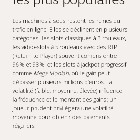
Les machines à sous restent les reines du
trafic en ligne. Elles se déclinent en plusieurs
catégories : les slots classiques à 3 rouleaux,
les vidéo‑slots à 5 rouleaux avec des RTP
(Return to Player) souvent compris entre
96 % et 98 %, et les slots à jackpot progressif
comme
Mega Moolah
, où le gain peut
dépasser plusieurs millions d’euros. La
volatilité (faible, moyenne, élevée) influence
la fréquence et le montant des gains ; un
joueur prudent privilégiera une volatilité
moyenne pour obtenir des paiements
réguliers.