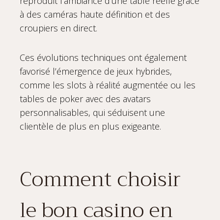
reproduit l’ambiance d’une table réelle grâce
à des caméras haute définition et des
croupiers en direct.
Ces évolutions techniques ont également
favorisé l’émergence de jeux hybrides,
comme les slots à réalité augmentée ou les
tables de poker avec des avatars
personnalisables, qui séduisent une
clientèle de plus en plus exigeante.
Comment choisir
le bon casino en