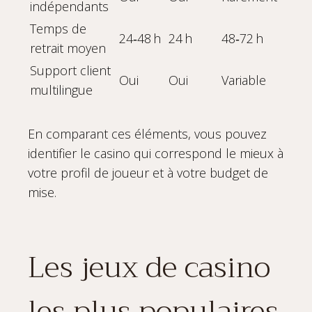
indépendants
Temps de
24‑48 h
24 h
48‑72 h
retrait moyen
Support client
Oui
Oui
Variable
multilingue
En comparant ces éléments, vous pouvez
identifier le casino qui correspond le mieux à
votre profil de joueur et à votre budget de
mise.
Les jeux de casino
les plus populaires