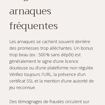
arnaques
fréquentes
Les arnaques se cachent souvent derrière
des promesses trop alléchantes. Un bonus
trop beau (ex. : 500 % sans dépôt) est
généralement le signe d’une licence
douteuse ou d’une plateforme non régulée.
Vérifiez toujours l’URL, la présence d’un
certificat SSL et la mention d’une autorité de
jeu reconnue.
Des témoignages de fraudes circulent sur