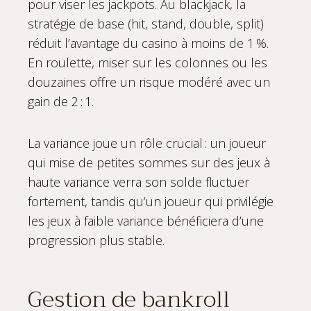
pour viser les jackpots. Au blackjack, la
stratégie de base (hit, stand, double, split)
réduit l’avantage du casino à moins de 1 %.
En roulette, miser sur les colonnes ou les
douzaines offre un risque modéré avec un
gain de 2 : 1.
La variance joue un rôle crucial : un joueur
qui mise de petites sommes sur des jeux à
haute variance verra son solde fluctuer
fortement, tandis qu’un joueur qui privilégie
les jeux à faible variance bénéficiera d’une
progression plus stable.
Gestion de bankroll