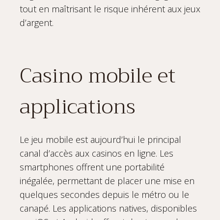
tout en maîtrisant le risque inhérent aux jeux
d’argent.
Casino mobile et
applications
Le jeu mobile est aujourd’hui le principal
canal d’accès aux casinos en ligne. Les
smartphones offrent une portabilité
inégalée, permettant de placer une mise en
quelques secondes depuis le métro ou le
canapé. Les applications natives, disponibles