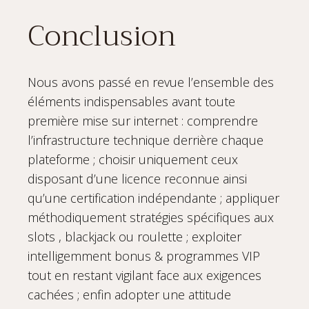
Conclusion
Nous avons passé en revue l’ensemble des
éléments indispensables avant toute
première mise sur internet : comprendre
l’infrastructure technique derrière chaque
plateforme ; choisir uniquement ceux
disposant d’une licence reconnue ainsi
qu’une certification indépendante ; appliquer
méthodiquement stratégies spécifiques aux
slots , blackjack ou roulette ; exploiter
intelligemment bonus & programmes VIP
tout en restant vigilant face aux exigences
cachées ; enfin adopter une attitude