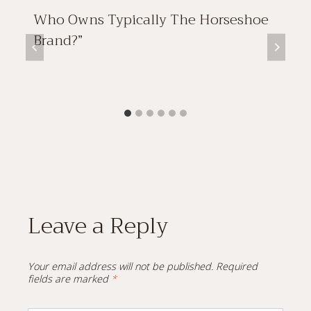
Who Owns Typically The Horseshoe
Brand?”
Leave a Reply
Your email address will not be published.
Required
fields are marked
*