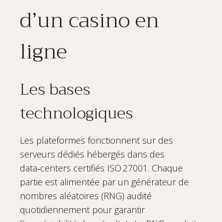
d’un casino en
ligne
Les bases
technologiques
Les plateformes fonctionnent sur des
serveurs dédiés hébergés dans des
data‑centers certifiés ISO 27001. Chaque
partie est alimentée par un générateur de
nombres aléatoires (RNG) audité
quotidiennement pour garantir