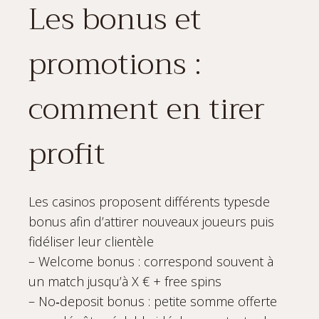
Les bonus et
promotions :
comment en tirer
profit
Les casinos proposent différents typesde
bonus afin d’attirer nouveaux joueurs puis
fidéliser leur clientèle​
– Welcome bonus : correspond souvent à
un match jusqu’à X € + free spins
– No‑deposit bonus : petite somme offerte