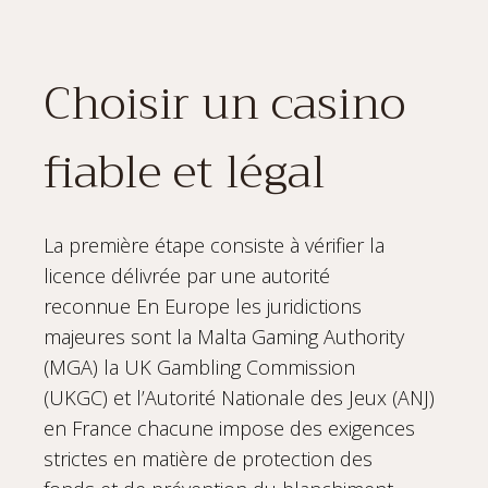
Choisir un casino
fiable et légal
La première étape consiste à vérifier la
licence délivrée par une autorité
reconnue En Europe les juridictions
majeures sont la Malta Gaming Authority
(MGA) la UK Gambling Commission
(UKGC) et l’Autorité Nationale des Jeux (ANJ)
en France chacune impose des exigences
strictes en matière de protection des