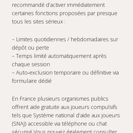
recommandé d’activer immédiatement
certaines fonctions proposées par presque
tous les sites sérieux :
– Limites quotidiennes / hebdomadaires sur
dépôt ou perte
– Temps limité automatiquement après
chaque session
– Auto‑exclusion temporaire ou définitive via
formulaire dédié
En France plusieurs organismes publics
offrent aide gratuite aux joueurs compulsifs
tels que Système national d’aide aux joueurs
(SNAJ) accessible via téléphone ou chat
sécurisé​​ Vous pouvez également consulter