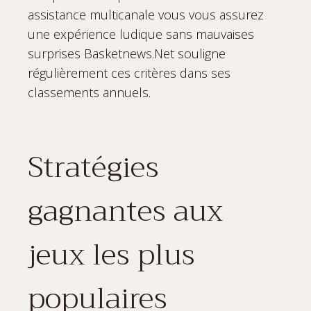
assistance multicanale vous vous assurez
une expérience ludique sans mauvaises
surprises Basketnews.Net souligne
régulièrement ces critères dans ses
classements annuels.
Stratégies
gagnantes aux
jeux les plus
populaires