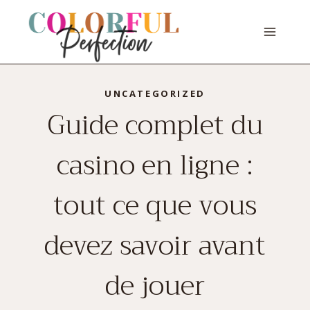
Skip
to
content
UNCATEGORIZED
Guide complet du
casino en ligne :
tout ce que vous
devez savoir avant
de jouer