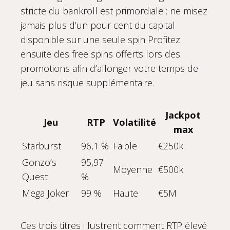
stricte du bankroll est primordiale : ne misez
jamais plus d’un pour cent du capital
disponible sur une seule spin​ Profitez
ensuite des free spins offerts lors des
promotions afin d’allonger votre temps de
jeu sans risque supplémentaire​.
Jackpot
Jeu
RTP
Volatilité
max
Starburst
96,1 %
Faible
€250k
Gonzo’s
95,97
Moyenne
€500k
Quest
%
Mega Joker
99 %
Haute
€5M
Ces trois titres illustrent comment RTP élevé