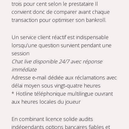
trois pour cent selon le prestataire Il
convient donc de comparer avant chaque
transaction pour optimiser son bankroll.
Un service client réactif est indispensable
lorsqu’une question survient pendant une
session
Chat live disponible 24/7 avec réponse
immédiate
Adresse e‑mail dédiée aux réclamations avec
délai moyen sous vingt‑quatre heures
* Hotline téléphonique multilingue ouvrant
aux heures locales du joueur
En combinant licence solide audits
indépendants options bancaires fiables et