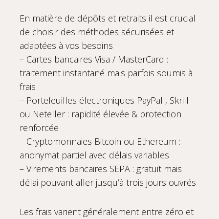
En matière de dépôts et retraits il est crucial
de choisir des méthodes sécurisées et
adaptées à vos besoins
– Cartes bancaires Visa / MasterCard :
traitement instantané mais parfois soumis à
frais
– Portefeuilles électroniques PayPal , Skrill
ou Neteller : rapidité élevée & protection
renforcée
– Cryptomonnaies Bitcoin ou Ethereum :
anonymat partiel avec délais variables
– Virements bancaires SEPA : gratuit mais
délai pouvant aller jusqu’à trois jours ouvrés
Les frais varient généralement entre zéro et