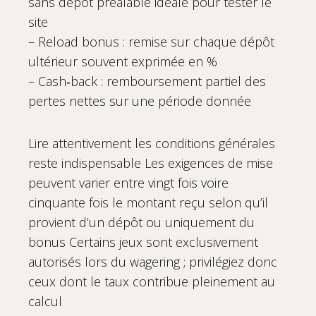
sans dépôt préalable idéale pour tester le
site
– Reload bonus : remise sur chaque dépôt
ultérieur souvent exprimée en %
– Cash‑back : remboursement partiel des
pertes nettes sur une période donnée
Lire attentivement les conditions générales
reste indispensable​ Les exigences de mise
peuvent varier entre vingt fois voire
cinquante fois le montant reçu selon qu’il
provient d’un dépôt ou uniquement du
bonus​ Certains jeux sont exclusivement
autorisés lors du wagering ; privilégiez donc
ceux dont le taux contribue pleinement au
calcul​