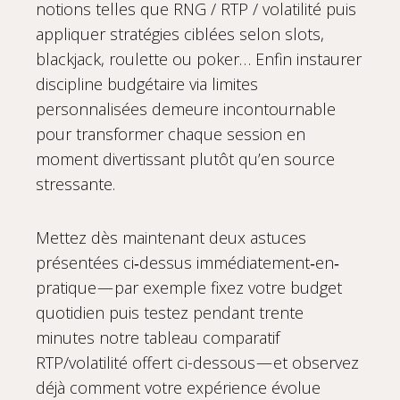
notions telles que RNG / RTP / volatilité puis
appliquer stratégies ciblées selon slots,
blackjack, roulette ou poker… Enfin instaurer
discipline budgétaire via limites
personnalisées demeure incontournable
pour transformer chaque session en
moment divertissant plutôt qu’en source
stressante.
Mettez dès maintenant deux astuces
présentées ci‑dessus immédiatement‐en‐
pratique — par exemple fixez votre budget
quotidien puis testez pendant trente
minutes notre tableau comparatif
RTP/volatilité offert ci-dessous — et observez
déjà comment votre expérience évolue