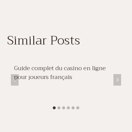
Similar Posts
Guide complet du casino en ligne
pour joueurs français