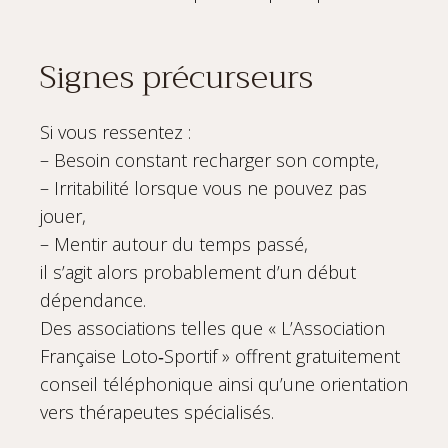
Signes précurseurs
Si vous ressentez :
– Besoin constant recharger son compte,
– Irritabilité lorsque vous ne pouvez pas
jouer,
– Mentir autour du temps passé,
il s’agit alors probablement d’un début
dépendance.
Des associations telles que « L’Association
Française Loto‑Sportif » offrent gratuitement
conseil téléphonique ainsi qu’une orientation
vers thérapeutes spécialisés.