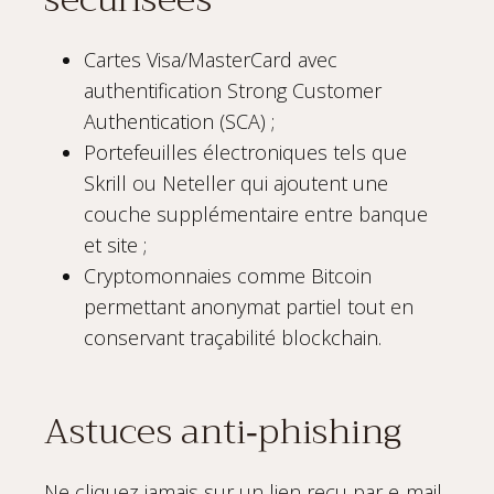
Cartes Visa/MasterCard avec
authentification Strong Customer
Authentication (SCA) ;
Portefeuilles électroniques tels que
Skrill ou Neteller qui ajoutent une
couche supplémentaire entre banque
et site ;
Cryptomonnaies comme Bitcoin
permettant anonymat partiel tout en
conservant traçabilité blockchain.
Astuces anti‑phishing
Ne cliquez jamais sur un lien reçu par e‑mail