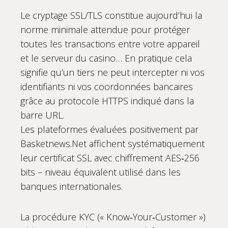
Le cryptage SSL/TLS constitue aujourd’hui la
norme minimale attendue pour protéger
toutes les transactions entre votre appareil
et le serveur du casino… En pratique cela
signifie qu’un tiers ne peut intercepter ni vos
identifiants ni vos coordonnées bancaires
grâce au protocole HTTPS indiqué dans la
barre URL.
Les plateformes évaluées positivement par
Basketnews.Net affichent systématiquement
leur certificat SSL avec chiffrement AES‑256
bits – niveau équivalent utilisé dans les
banques internationales.
La procédure KYC (« Know‑Your‑Customer »)