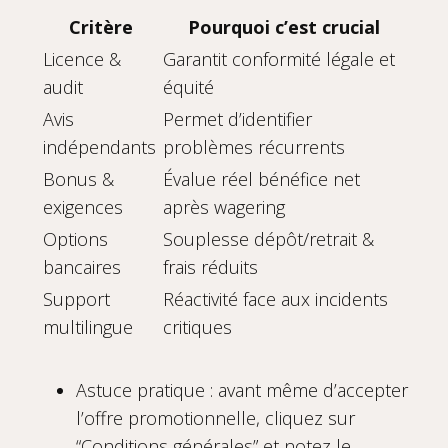
Critère
Pourquoi c’est crucial
Licence &
Garantit conformité légale et
audit
équité
Avis
Permet d’identifier
indépendants
problèmes récurrents
Bonus &
Évalue réel bénéfice net
exigences
après wagering
Options
Souplesse dépôt/retrait &
bancaires
frais réduits
Support
Réactivité face aux incidents
multilingue
critiques
Astuce pratique : avant même d’accepter
l’offre promotionnelle, cliquez sur
“Conditions générales” et notez le