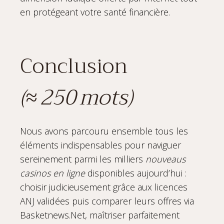
en protégeant votre santé financière.
Conclusion
(≈ 250 mots)
Nous avons parcouru ensemble tous les
éléments indispensables pour naviguer
sereinement parmi les milliers
nouveau​s
casinos en ligne
disponibles aujourd’hui :
choisir judicieusement grâce aux licences
ANJ validées puis comparer leurs offres via
Basketnews.Net, maîtriser parfaitement