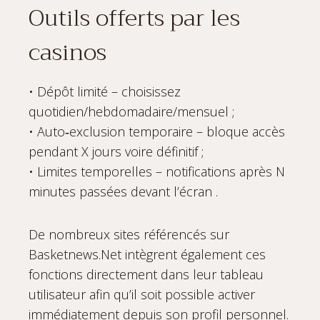
Outils offerts par les
casinos
• Dépôt limité – choisissez
quotidien/hebdomadaire/mensuel ;
• Auto‑exclusion temporaire – bloque accès
pendant X jours voire définitif ;
• Limites temporelles – notifications après N
minutes passées devant l’écran .
De nombreux sites référencés sur
Basketnews.Net intègrent également ces
fonctions directement dans leur tableau
utilisateur afin qu’il soit possible activer
immédiatement depuis son profil personnel.