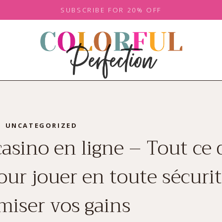
SUBSCRIBE FOR 20% OFF
UNCATEGORIZED
asino en ligne – Tout ce 
our jouer en toute sécurit
iser vos gains