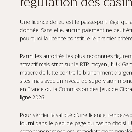
régulation des casin
Une licence de jeu est le passe‑port légal qui
donnée. Sans elle, aucun paiement ne peut être
pourquoi la licence constitue le premier critèr
Parmi les autorités les plus reconnues figuren
attractif mais strict sur le RTP moyen ; l’UK
matière de lutte contre le blanchiment d’argen
sites mais avec un niveau de supervision moindr
en France ou la Commission des Jeux de Gibra
ligne 2026.
Pour vérifier la validité d’une licence, rendez‑v
fourni dans le pied‑de‑page du casino choisi. Un
cette transparence est immédiatement signalé