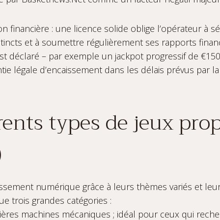
n financière : une licence solide oblige l’opérateur à s
incts et à soumettre régulièrement ses rapports finan
est déclaré – par exemple un jackpot progressif de €15
ie légale d’encaissement dans les délais prévus par la l
érents types de jeux pro
)
tissement numérique grâce à leurs thèmes variés et leu
 trois grandes catégories :
emières machines mécaniques ; idéal pour ceux qui rech