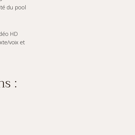
ité du pool
vidéo HD
xte/voix et
ns :