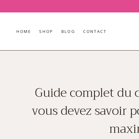
Skip
to
content
HOME
SHOP
BLOG
CONTACT
Guide complet du c
vous devez savoir p
maxim