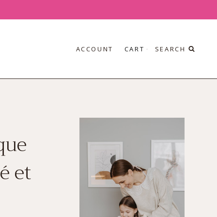
ACCOUNT
CART
SEARCH
que
é et