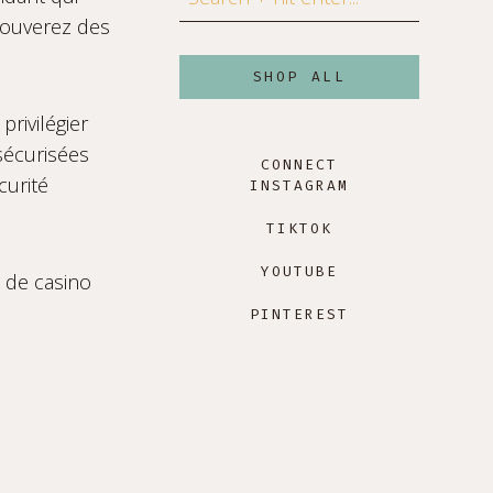
trouverez des
SHOP ALL
rivilégier
sécurisées
CONNECT
curité
INSTAGRAM
TIKTOK
YOUTUBE
s de casino
PINTEREST