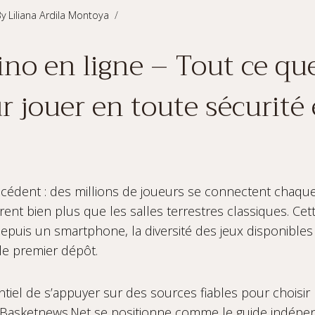
By
Liliana Ardila Montoya
ino en ligne – Tout ce qu
r jouer en toute sécurité 
écédent : des millions de joueurs se connectent chaqu
rent bien plus que les salles terrestres classiques. Ce
 depuis un smartphone, la diversité des jeux disponibles 
le premier dépôt.
entiel de s’appuyer sur des sources fiables pour choisir
 Basketnews.Net se positionne comme le guide indépe