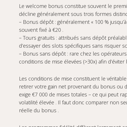
Le welcome bonus constitue souvent le premier
décline généralement sous trois formes distinc
– Bonus dépôt : généralement « 100 % jusqu’à
souvent fixé à €20 .
– Tours gratuits : attribués sans dépôt préalab
d’essayer des slots spécifiques sans risquer son 
– Bonus sans dépôt : rare chez les opérateurs ré
conditions de mise élevées (>30x) afin d’éviter l
Les conditions de mise constituent le véritabl
retirer votre gain net provenant du bonus ou 
exige €7 000 de mises totales – ce qui peut ra
volatilité élevée . Il faut donc comparer non s
réelle du bonus .