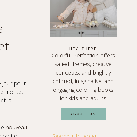
e
et
HEY THERE
Colorful Perfection offers
varied themes, creative
concepts, and brightly
colored, imaginative, and
e jour pour
engaging coloring books
tte montée
for kids and adults.
et la
ABOUT US
 le
nouveau
Search
ndant qui