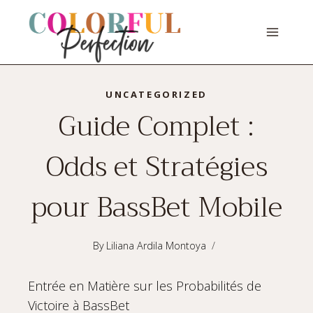
Skip
to
content
UNCATEGORIZED
Guide Complet :
Odds et Stratégies
pour BassBet Mobile
By
Liliana Ardila Montoya
Entrée en Matière sur les Probabilités de
Victoire à BassBet