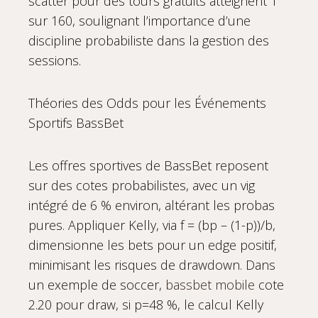
scatter pour des tours gratuits atteignent 1
sur 160, soulignant l’importance d’une
discipline probabiliste dans la gestion des
sessions.
Théories des Odds pour les Événements
Sportifs BassBet
Les offres sportives de BassBet reposent
sur des cotes probabilistes, avec un vig
intégré de 6 % environ, altérant les probas
pures. Appliquer Kelly, via f = (bp – (1-p))/b,
dimensionne les bets pour un edge positif,
minimisant les risques de drawdown. Dans
un exemple de soccer,
bassbet mobile
cote
2.20 pour draw, si p=48 %, le calcul Kelly