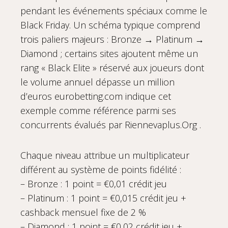
pendant les événements spéciaux comme le
Black Friday. Un schéma typique comprend
trois paliers majeurs : Bronze → Platinum →
Diamond ; certains sites ajoutent même un
rang « Black Elite » réservé aux joueurs dont
le volume annuel dépasse un million
d’euros eurobetting.com indique cet
exemple comme référence parmi ses
concurrents évalués par Riennevaplus.Org .
Chaque niveau attribue un multiplicateur
différent au système de points fidélité :
– Bronze : 1 point = €0,01 crédit jeu
– Platinum : 1 point = €0,015 crédit jeu +
cashback mensuel fixe de 2 %
– Diamond : 1 point = €0,02 crédit jeu +