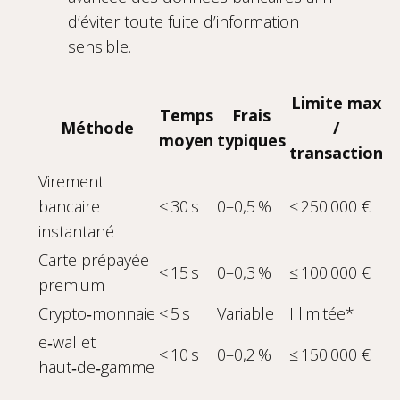
d’éviter toute fuite d’information
sensible.
Limite max
Temps
Frais
Méthode
/
moyen
typiques
transaction
Virement
bancaire
< 30 s
0–0,5 %
≤ 250 000 €
instantané
Carte prépayée
< 15 s
0–0,3 %
≤ 100 000 €
premium
Crypto‑monnaie
< 5 s
Variable
Illimitée*
e‑wallet
< 10 s
0–0,2 %
≤ 150 000 €
haut‑de‑gamme