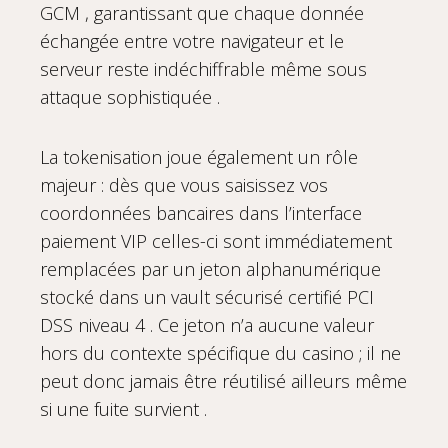
GCM , garantissant que chaque donnée
échangée entre votre navigateur et le
serveur reste indéchiffrable même sous
attaque sophistiquée .
La tokenisation joue également un rôle
majeur : dès que vous saisissez vos
coordonnées bancaires dans l’interface
paiement VIP celles-ci sont immédiatement
remplacées par un jeton alphanumérique
stocké dans un vault sécurisé certifié PCI
DSS niveau 4 . Ce jeton n’a aucune valeur
hors du contexte spécifique du casino ; il ne
peut donc jamais être réutilisé ailleurs même
si une fuite survient .