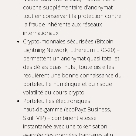
couche supplémentaire d’anonymat
tout en conservant la protection contre
la fraude inhérente aux réseaux
internationaux.
Crypto‑monnaies sécurisées (Bitcoin
Lightning Network, Ethereum ERC‑20) –
permettent un anonymat quasi total et
des délais quasi nuls ; toutefois elles
requièrent une bonne connaissance du
portefeuille numérique et du risque
volatilité du cours crypto.
Portefeuilles électroniques
haut‑de‑gamme (ecoPayz Business,
Skrill VIP) – combinent vitesse
instantanée avec une tokenisation
avancée des données bancaires afin