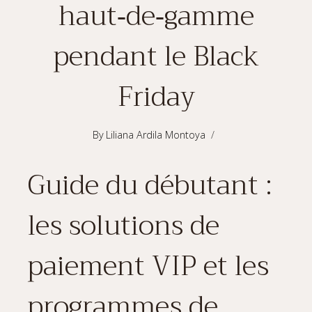
haut‑de‑gamme
pendant le Black
Friday
By
Liliana Ardila Montoya
Guide du débutant :
les solutions de
paiement VIP et les
programmes de