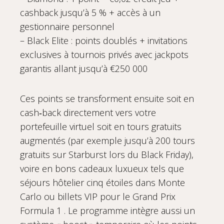
cashback jusqu’à 5 % + accès à un
gestionnaire personnel
– Black Elite : points doublés + invitations
exclusives à tournois privés avec jackpots
garantis allant jusqu’à €250 000
Ces points se transforment ensuite soit en
cash‑back directement vers votre
portefeuille virtuel soit en tours gratuits
augmentés (par exemple jusqu’à 200 tours
gratuits sur Starburst lors du Black Friday),
voire en bons cadeaux luxueux tels que
séjours hôtelier cinq étoiles dans Monte
Carlo ou billets VIP pour le Grand Prix
Formula 1 . Le programme intègre aussi un