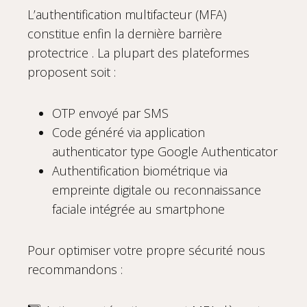
L’authentification multifacteur (MFA)
constitue enfin la dernière barrière
protectrice . La plupart des plateformes
proposent soit :
OTP envoyé par SMS
Code généré via application
authenticator type Google Authenticator
Authentification biométrique via
empreinte digitale ou reconnaissance
faciale intégrée au smartphone
Pour optimiser votre propre sécurité nous
recommandons :