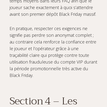
temps moyens dans leurs FAQ afin que le
joueur sache exactement à quoi s’attendre
avant son premier dépôt Black Friday massif.
En pratique, respecter ces exigences ne
signifie pas perdre son anonymat complet ;
au contraire cela renforce la confiance entre
le joueur et l’opérateur grâce à une
traçabilité claire qui protège contre toute
utilisation frauduleuse du compte VIP durant
la période promotionnelle très active du
Black Friday.
Section 4 – Les