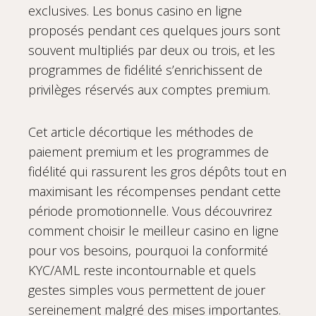
exclusives. Les bonus casino en ligne
proposés pendant ces quelques jours sont
souvent multipliés par deux ou trois, et les
programmes de fidélité s’enrichissent de
privilèges réservés aux comptes premium.
Cet article décortique les méthodes de
paiement premium et les programmes de
fidélité qui rassurent les gros dépôts tout en
maximisant les récompenses pendant cette
période promotionnelle. Vous découvrirez
comment choisir le meilleur casino en ligne
pour vos besoins, pourquoi la conformité
KYC/AML reste incontournable et quels
gestes simples vous permettent de jouer
sereinement malgré des mises importantes.