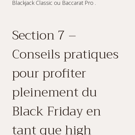
Blackjack Classic ou Baccarat Pro .
Section 7 –
Conseils pratiques
pour profiter
pleinement du
Black Friday en
tant que high