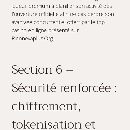
joueur premium à planifier son activité dès
l’ouverture officielle afin ne pas perdre son
avantage concurrentiel offert par le top
casino en ligne présenté sur
Riennevaplus.Org .
Section 6 –
Sécurité renforcée :
chiffrement,
tokenisation et