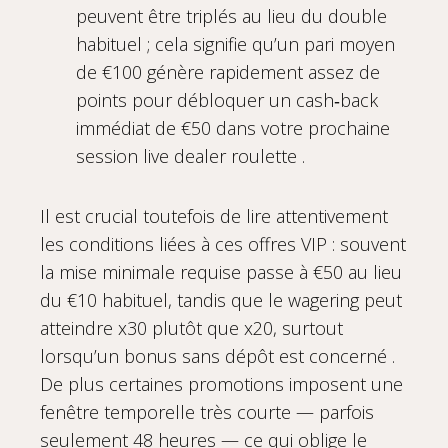
peuvent être triplés au lieu du double
habituel ; cela signifie qu’un pari moyen
de €100 génère rapidement assez de
points pour débloquer un cash‑back
immédiat de €50 dans votre prochaine
session live dealer roulette .
Il est crucial toutefois de lire attentivement
les conditions liées à ces offres VIP : souvent
la mise minimale requise passe à €50 au lieu
du €10 habituel, tandis que le wagering peut
atteindre x30 plutôt que x20, surtout
lorsqu’un bonus sans dépôt est concerné .
De plus certaines promotions imposent une
fenêtre temporelle très courte — parfois
seulement 48 heures — ce qui oblige le