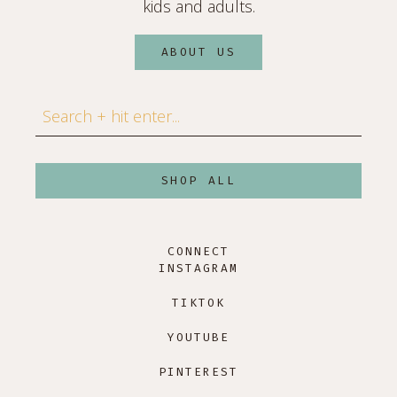
kids and adults.
ABOUT US
Search
SHOP ALL
CONNECT
INSTAGRAM
TIKTOK
YOUTUBE
PINTEREST