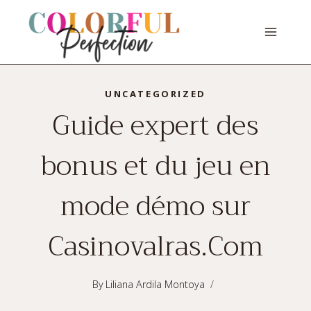
Skip
to
content
UNCATEGORIZED
Guide expert des
bonus et du jeu en
mode démo sur
Casinovalras.Com
By
Liliana Ardila Montoya