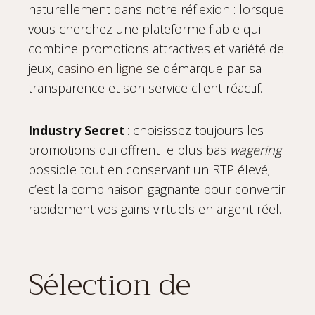
naturellement dans notre réflexion : lorsque
vous cherchez une plateforme fiable qui
combine promotions attractives et variété de
jeux,
casino en ligne
se démarque par sa
transparence et son service client réactif.
Industry Secret
: choisissez toujours les
promotions qui offrent le plus bas
wagering
possible tout en conservant un RTP élevé;
c’est la combinaison gagnante pour convertir
rapidement vos gains virtuels en argent réel.
Sélection de