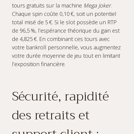
tours gratuits sur la machine
Mega Joker
.
Chaque spin coûte 0,10 €, soit un potentiel
total misé de 5 €. Si le slot possède un RTP
de 96,5 %, l’espérance théorique du gain est
de 4,825 €. En combinant ces tours avec
votre bankroll personnelle, vous augmentez
votre durée moyenne de jeu tout en limitant
l’exposition financière.
Sécurité, rapidité
des retraits et
support client :