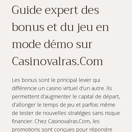
Guide expert des
bonus et du jeu en
mode démo sur
Casinovalras.Com
Les bonus sont le principal levier qui
différencie un casino virtuel d’un autre. Ils
permettent d’augmenter le capital de départ,
d’allonger le temps de jeu et parfois même
de tester de nouvelles stratégies sans risque
financier. Chez Casinovalras.Com, les
promotions sont conçues pour répondre