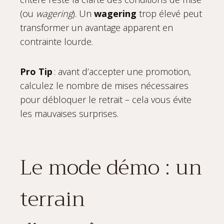
(ou
wagering
). Un
wagering
trop élevé peut
transformer un avantage apparent en
contrainte lourde.
Pro Tip
: avant d’accepter une promotion,
calculez le nombre de mises nécessaires
pour débloquer le retrait – cela vous évite
les mauvaises surprises.
Le mode démo : un
terrain