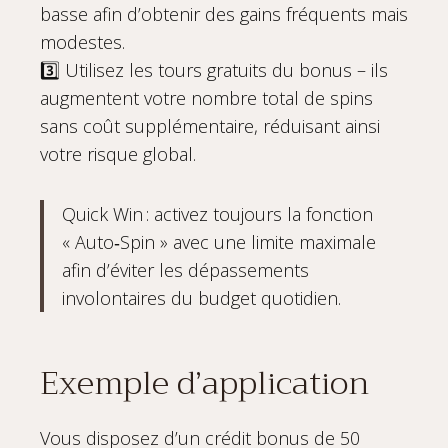
basse afin d’obtenir des gains fréquents mais
modestes.
3️⃣ Utilisez les tours gratuits du bonus – ils
augmentent votre nombre total de spins
sans coût supplémentaire, réduisant ainsi
votre risque global.
Quick Win : activez toujours la fonction
« Auto‑Spin » avec une limite maximale
afin d’éviter les dépassements
involontaires du budget quotidien.
Exemple d’application
Vous disposez d’un crédit bonus de 50