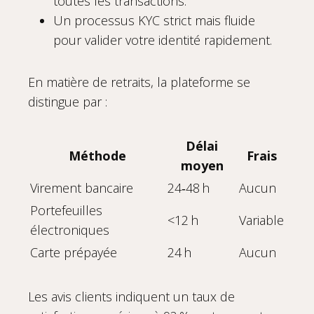
toutes les transactions.
Un processus KYC strict mais fluide
pour valider votre identité rapidement.
En matière de retraits, la plateforme se
distingue par :
Délai
Méthode
Frais
moyen
Virement bancaire
24‑48 h
Aucun
Portefeuilles
<12 h
Variable
électroniques
Carte prépayée
24 h
Aucun
Les avis clients indiquent un taux de