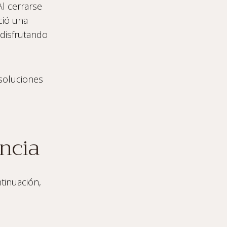
Al cerrarse
ció una
 disfrutando
soluciones
ncia
tinuación,