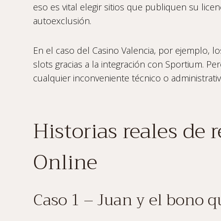
eso es vital elegir sitios que publiquen su lic
autoexclusión.
En el caso del Casino Valencia, por ejemplo, 
slots gracias a la integración con Sportium. Pe
cualquier inconveniente técnico o administrativ
Historias reales de 
Online
Caso 1 – Juan y el bono q