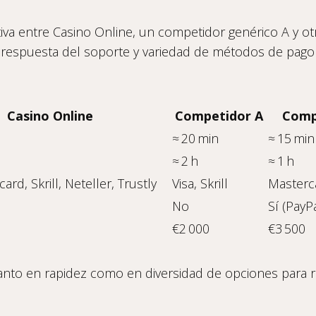
va entre Casino Online, un competidor genérico A y ot
e respuesta del soporte y variedad de métodos de pago
Casino Online
Competidor A
Comp
≈ 20 min
≈ 15 min
≈ 2 h
≈ 1 h
ard, Skrill, Neteller, Trustly
Visa, Skrill
Masterc
No
Sí (PayPa
€2 000
€3 500
nto en rapidez como en diversidad de opciones para re