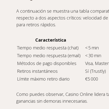
A continuación se muestra una tabla comparati
respecto a dos aspectos críticos: velocidad d
para retiros rápidos.
Característica
Tiempo medio respuesta (chat)
< 5 min
Tiempo medio respuesta (email)
< 30 min
Métodos de pago disponibles
Visa, Masterc
Retiros instantáneos
Sí (Trustly)
Límite máximo retiro diario
€5 000
Como puedes observar, Casino Online lidera ta
ganancias sin demoras innecesarias.