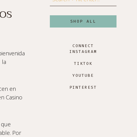
nos
SHOP ALL
CONNECT
INSTAGRAM
bienvenida
 la
TIKTOK
YOUTUBE
PINTEREST
acen en
en Casino
o que
ble. Por