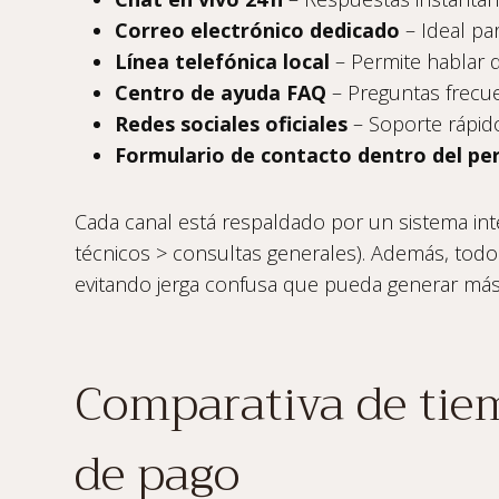
Correo electrónico dedicado
– Ideal pa
Línea telefónica local
– Permite hablar 
Centro de ayuda FAQ
– Preguntas frecu
Redes sociales oficiales
– Soporte rápid
Formulario de contacto dentro del per
Cada canal está respaldado por un sistema inte
técnicos > consultas generales). Además, todo
evitando jerga confusa que pueda generar má
Comparativa de tie
de pago