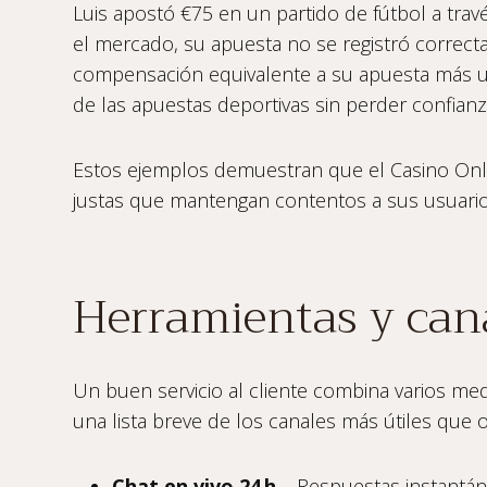
Luis apostó €75 en un partido de fútbol a trav
el mercado, su apuesta no se registró correct
compensación equivalente a su apuesta más un 
de las apuestas deportivas sin perder confianz
Estos ejemplos demuestran que el Casino Onl
justas que mantengan contentos a sus usuario
Herramientas y cana
Un buen servicio al cliente combina varios med
una lista breve de los canales más útiles que 
Chat en vivo 24 h
– Respuestas instantán