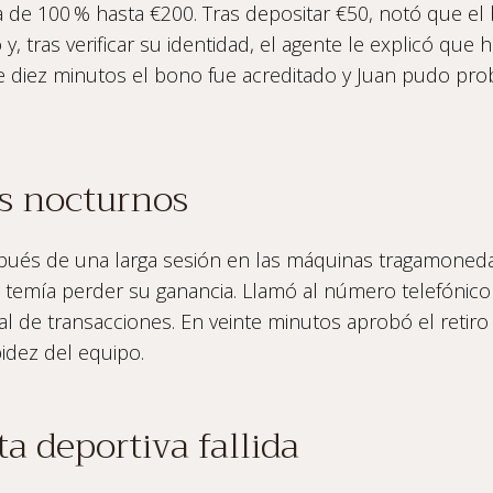
da de 100 % hasta €200. Tras depositar €50, notó que e
y, tras verificar su identidad, el agente le explicó que 
 diez minutos el bono fue acreditado y Juan pudo pro
os nocturnos
pués de una larga sesión en las máquinas tragamoneda
la temía perder su ganancia. Llamó al número telefónic
al de transacciones. En veinte minutos aprobó el retiro
apidez del equipo.
a deportiva fallida