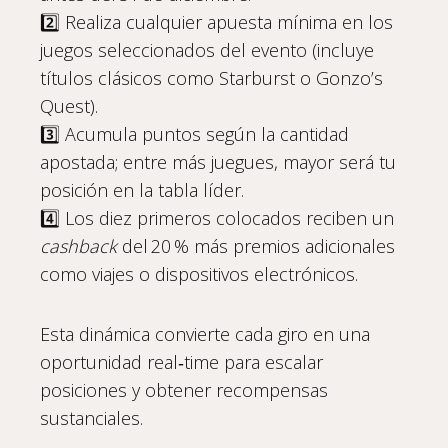
2️⃣ Realiza cualquier apuesta mínima en los
juegos seleccionados del evento (incluye
títulos clásicos como Starburst o Gonzo’s
Quest).
3️⃣ Acumula puntos según la cantidad
apostada; entre más juegues, mayor será tu
posición en la tabla líder.
4️⃣ Los diez primeros colocados reciben un
cashback
del 20 % más premios adicionales
como viajes o dispositivos electrónicos.
Esta dinámica convierte cada giro en una
oportunidad real‑time para escalar
posiciones y obtener recompensas
sustanciales.