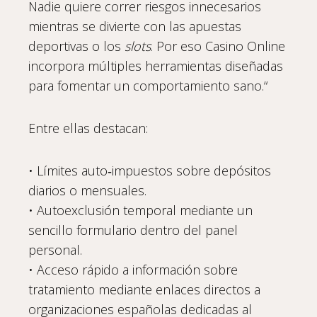
Nadie quiere correr riesgos innecesarios
mientras se divierte con las apuestas
deportivas o los
slots
. Por eso Casino Online
incorpora múltiples herramientas diseñadas
para fomentar un comportamiento sano.“
Entre ellas destacan:
• Límites auto‑impuestos sobre depósitos
diarios o mensuales.
• Autoexclusión temporal mediante un
sencillo formulario dentro del panel
personal.
• Acceso rápido a información sobre
tratamiento mediante enlaces directos a
organizaciones españolas dedicadas al