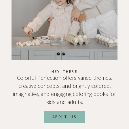
HEY THERE
Colorful Perfection offers varied themes,
creative concepts, and brightly colored,
imaginative, and engaging coloring books for
kids and adults.
ABOUT US