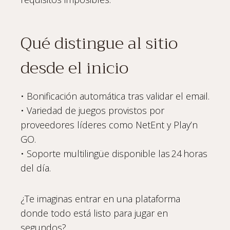
Qué distingue al sitio
desde el inicio
• Bonificación automática tras validar el email.
• Variedad de juegos provistos por
proveedores líderes como NetEnt y Play’n
GO.
• Soporte multilingüe disponible las 24 horas
del día.
¿Te imaginas entrar en una plataforma
donde todo está listo para jugar en
segundos?