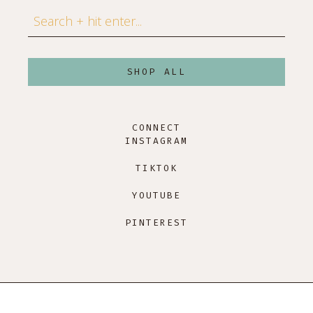
Search
SHOP ALL
CONNECT
INSTAGRAM
TIKTOK
YOUTUBE
PINTEREST