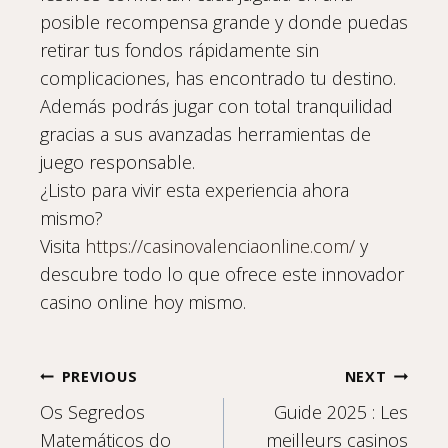
posible recompensa grande y donde puedas
retirar tus fondos rápidamente sin
complicaciones, has encontrado tu destino.
Además podrás jugar con total tranquilidad
gracias a sus avanzadas herramientas de
juego responsable.
¿Listo para vivir esta experiencia ahora
mismo?
Visita
https://casinovalenciaonline.com/
y
descubre todo lo que ofrece este innovador
casino online hoy mismo.
Post
PREVIOUS
NEXT
Os Segredos
Guide 2025 : Les
Matemáticos do
meilleurs casinos