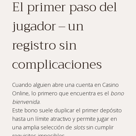
El primer paso del
jugador – un
registro sin
complicaciones
Cuando alguien abre una cuenta en Casino
Online, lo primero que encuentra es el
bono
bienvenida
.
Este bono suele duplicar el primer depósito
hasta un límite atractivo y permite jugar en
una amplia selección de
slots
sin cumplir
requisitos imposibles.