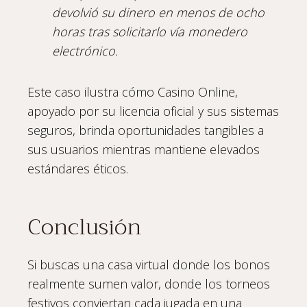
devolvió su dinero en menos de ocho
horas tras solicitarlo vía monedero
electrónico.
Este caso ilustra cómo Casino Online,
apoyado por su licencia oficial y sus sistemas
seguros, brinda oportunidades tangibles a
sus usuarios mientras mantiene elevados
estándares éticos.
Conclusión
Si buscas una casa virtual donde los bonos
realmente sumen valor, donde los torneos
festivos conviertan cada jugada en una