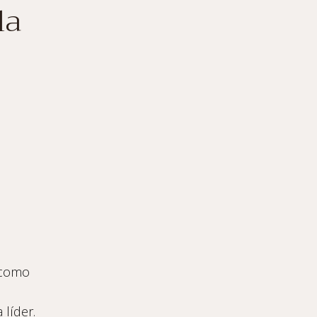
la
s como
 líder.