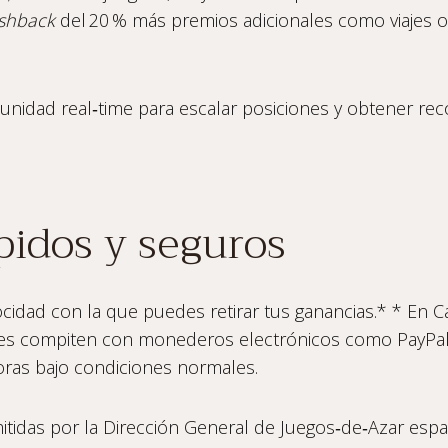
shback
del 20 % más premios adicionales como viajes o 
tunidad real‑time para escalar posiciones y obtener r
pidos y seguros
locidad con la que puedes retirar tus ganancias.* * En C
nales compiten con monederos electrónicos como PayPal o
as bajo condiciones normales.​
mitidas por la Dirección General de Juegos​‑​de‑Azar esp