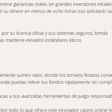
erar ganancias reales sin grandes inversiones iniciales
vió su dinero en menos de ocho horas tras solicitarlo 
por su licencia oficial y sus sistemas seguros, brinda
as mantiene elevados estándares éticos.
almente sumen valor, donde los torneos festivos convi
nde puedas retirar tus fondos rápidamente sin compli
acias a sus avanzadas herramientas de juego responsab
bre todo lo que ofrece este innovador casino online 