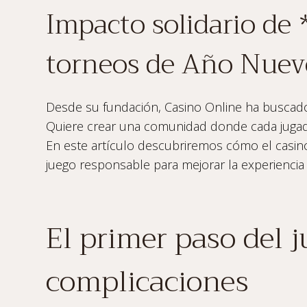
Impacto solidario de
torneos de Año Nuevo
Desde su fundación, Casino Online ha buscado 
Quiere crear una comunidad donde cada jugador
En este artículo descubriremos cómo el casin
juego responsable para mejorar la experiencia
El primer paso del j
complicaciones