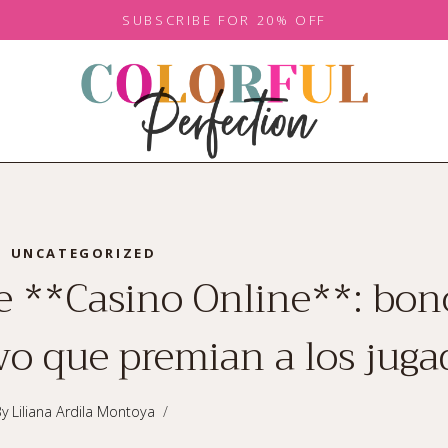
SUBSCRIBE FOR 20% OFF
UNCATEGORIZED
de **Casino Online**: bon
o que premian a los juga
By
Liliana Ardila Montoya