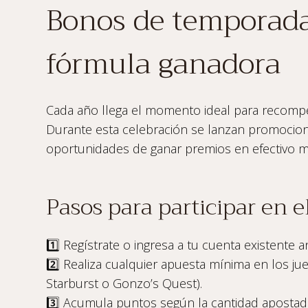
Bonos de temporada 
fórmula ganadora
Cada año llega el momento ideal para recompen
Durante esta celebración se lanzan promocion
oportunidades de ganar premios en efectivo m
Pasos para participar en e
1️⃣ Regístrate o ingresa a tu cuenta existente a
2️⃣ Realiza cualquier apuesta mínima en los ju
Starburst o Gonzo’s Quest).
3️⃣ Acumula puntos según la cantidad apostada;