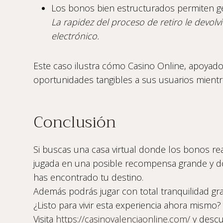
Los bonos bien estructurados permiten gen
La rapidez del proceso de retiro le devol
electrónico.
Este caso ilustra cómo Casino Online, apoyado 
oportunidades tangibles a sus usuarios mientr
Conclusión
Si buscas una casa virtual donde los bonos re
jugada en una posible recompensa grande y do
has encontrado tu destino.
Además podrás jugar con total tranquilidad gr
¿Listo para vivir esta experiencia ahora mismo?
Visita
https://casinovalenciaonline.com/
y descu