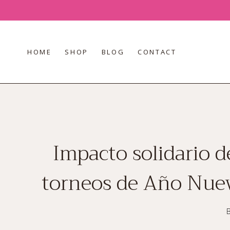
Skip
to
content
HOME
SHOP
BLOG
CONTACT
Impacto solidario 
torneos de Año Nuev