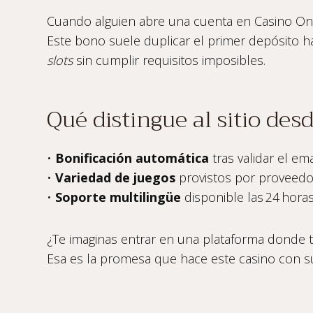
Cuando alguien abre una cuenta en Casino Onl
Este bono suele duplicar el primer depósito ha
slots
sin cumplir requisitos imposibles.
Qué distingue al sitio desd
•
Bonificación automática
tras validar el ema
•
Variedad de juegos
provistos por proveedo
•
Soporte multilingüe
disponible las 24 horas
¿Te imaginas entrar en una plataforma donde t
Esa es la promesa que hace este casino con su