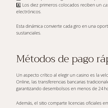
4️⃣ Los diez primeros colocados reciben un
ca
electrónicos.
Esta dinámica convierte cada giro en una opor
sustanciales.
Métodos de pago rá
Un aspecto crítico al elegir un casino es la ve
Online, las transferencias bancarias tradicio
garantizando desembolsos en menos de 24 hor
Además, el sitio comparte licencias oficiales e