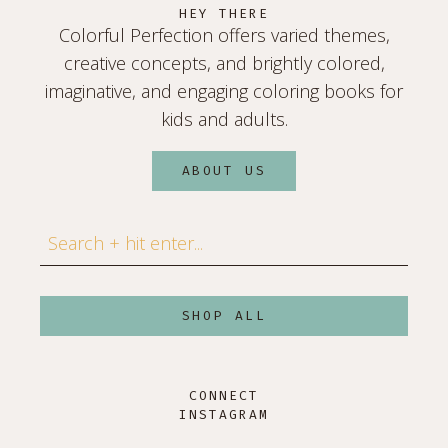
HEY THERE
Colorful Perfection offers varied themes,
creative concepts, and brightly colored,
imaginative, and engaging coloring books for
kids and adults.
ABOUT US
Search
SHOP ALL
CONNECT
INSTAGRAM