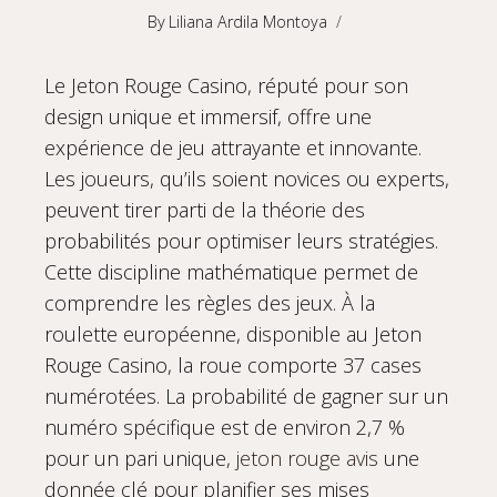
By
Liliana Ardila Montoya
Le Jeton Rouge Casino, réputé pour son
design unique et immersif, offre une
expérience de jeu attrayante et innovante.
Les joueurs, qu’ils soient novices ou experts,
peuvent tirer parti de la théorie des
probabilités pour optimiser leurs stratégies.
Cette discipline mathématique permet de
comprendre les règles des jeux. À la
roulette européenne, disponible au Jeton
Rouge Casino, la roue comporte 37 cases
numérotées. La probabilité de gagner sur un
numéro spécifique est de environ 2,7 %
pour un pari unique,
jeton rouge avis
une
donnée clé pour planifier ses mises