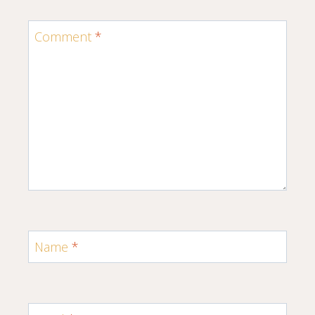
Comment
*
Name
*