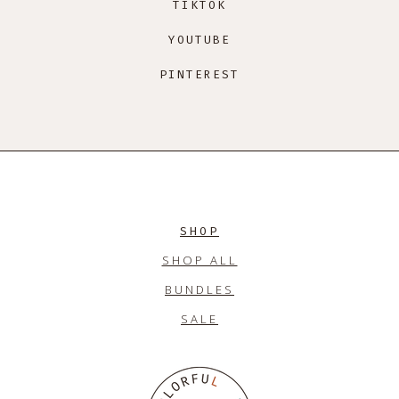
TIKTOK
YOUTUBE
PINTEREST
SHOP
SHOP ALL
BUNDLES
SALE