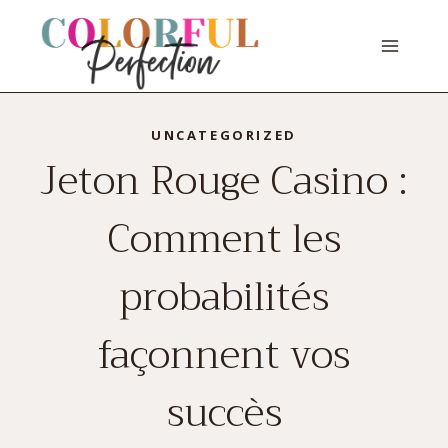
Skip
to
content
UNCATEGORIZED
Jeton Rouge Casino :
Comment les
probabilités
façonnent vos
succès